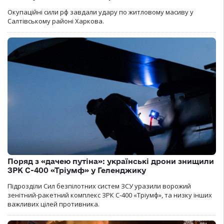
Окупаційні сили рф завдали удару по житловому масиву у
Салтівському районі Харкова.
Поряд з «дачею путіна»: українські дрони знищили
ЗРК С-400 «Тріумф» у Геленджику
Підрозділи Сил безпілотних систем ЗСУ уразили ворожий
зенітний-ракетний комплекс ЗРК С-400 «Тріумф», та низку інших
важливих цілей противника.