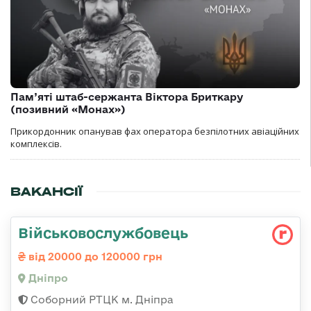
Пам’яті штаб-сержанта Віктора Бриткару
(позивний «Монах»)
Прикордонник опанував фах оператора безпілотних авіаційних
комплексів.
ВАКАНСІЇ
Військовослужбовець
від 20000 до 120000 грн
Дніпро
Соборний РТЦК м. Дніпра