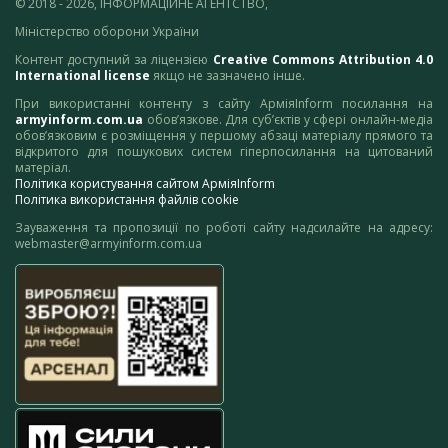
© 2018 - 2026, ІНФОРМАЦІЙНЕ АГЕНТСТВО,
Міністерство оборони України
Контент доступний за ліцензією
Creative Commons Attribution 4.0
International license
якщо не зазначено інше.
При використанні контенту з сайту АрміяInform посилання на
armyinform.com.ua
обов’язкове. Для суб’єктів у сфері онлайн-медіа
обов’язковим є розміщення у першому абзаці матеріалу прямого та
відкритого для пошукових систем гіперпосилання на цитований
матеріал.
Політика користування сайтом АрміяInform
Політика використання файлів cookie
Зауваження та пропозиції по роботі сайту надсилайте на адресу:
webmaster@armyinform.com.ua