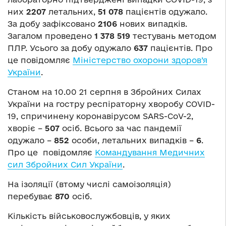
них
2207
летальних,
51 078
пацієнтів одужало.
За добу зафіксовано
2106
нових випадків.
Загалом проведено
1 378 519
тестувань методом
ПЛР. Усього за добу одужало
637
пацієнтів. Про
це повідомляє
Міністерство охорони здоров’я
України
.
Станом на 10.00 21 серпня в Збройних Силах
України на гостру респіраторну хворобу COVID-
19, спричинену коронавірусом SARS-CoV-2,
хворіє –
507
осіб. Всього за час пандемії
одужало –
852
особи, летальних випадків –
6
.
Про це повідомляє
Командування Медичних
сил Збройних Сил України
.
На ізоляції (втому числі самоізоляція)
перебуває
870
осіб.
Кількість військовослужбовців, у яких