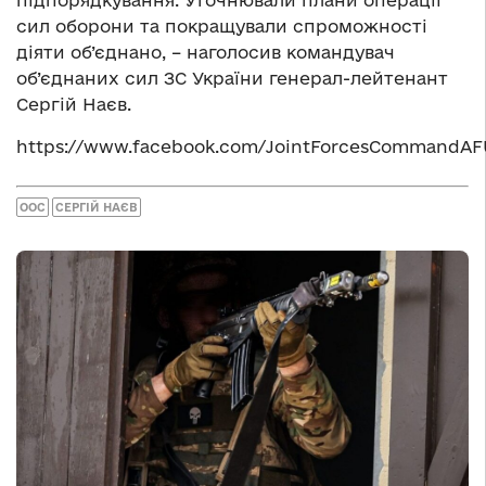
підпорядкування. Уточнювали плани операції
сил оборони та покращували спроможності
діяти об’єднано, – наголосив командувач
об’єднаних сил ЗС України генерал-лейтенант
Сергій Наєв.
https://www.facebook.com/JointForcesCommandAFU
ООС
СЕРГІЙ НАЄВ