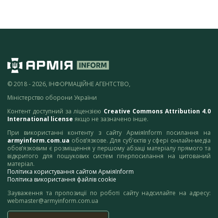
© 2018 - 2026, ІНФОРМАЦІЙНЕ АГЕНТСТВО,
Міністерство оборони України
Контент доступний за ліцензією
Creative Commons Attribution 4.0
International license
якщо не зазначено інше.
При використанні контенту з сайту АрміяInform посилання на
armyinform.com.ua
обов’язкове. Для суб’єктів у сфері онлайн-медіа
обов’язковим є розміщення у першому абзаці матеріалу прямого та
відкритого для пошукових систем гіперпосилання на цитований
матеріал.
Політика користування сайтом АрміяInform
Політика використання файлів cookie
Зауваження та пропозиції по роботі сайту надсилайте на адресу:
webmaster@armyinform.com.ua