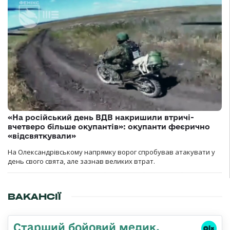
«На російський день ВДВ накришили втричі-
вчетверо більше окупантів»: окупанти феєрично
«відсвяткували»
На Олександрівському напрямку ворог спробував атакувати у
день свого свята, але зазнав великих втрат.
ВАКАНСІЇ
Старший бойовий медик,