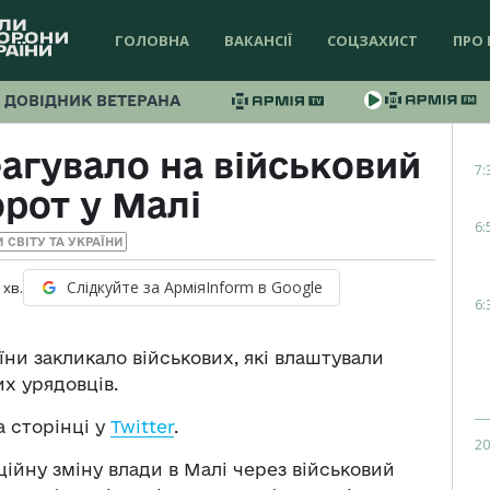
ГОЛОВНА
ВАКАНСІЇ
СОЦЗАХИСТ
ПРО 
ДОВІДНИК ВЕТЕРАНА
агувало на військовий
7:
рот у Малі
6:
 СВІТУ ТА УКРАЇНИ
Слідкуйте за АрміяInform в Google
хв.
6:
ни закликало військових, які влаштували
их урядовців.
 сторінці у
Twitter
.
20
ійну зміну влади в Малі через військовий