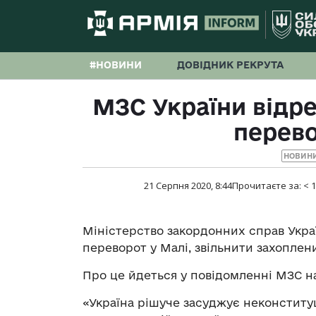
#НОВИНИ
ДОВІДНИК РЕКРУТА
МЗС України відре
перево
НОВИНИ
21 Серпня 2020, 8:44
Прочитаєте за:
< 1
Міністерство закордонних справ Украї
переворот у Малі, звільнити захоплен
Про це йдеться у повідомленні МЗС на
«Україна рішуче засуджує неконституц