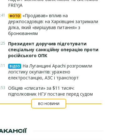
FREYJA
:41
«Продавав» вплив на
ФОТО
держпосадовців: на Харківщині затримали
ділка, який «вирішував питання» з
бронюванням
:25
Президент доручив підготувати
спеціальну санкційну операцію проти
російського ОПК
:11
На Луганщині Apachi розгромили
ВІДЕО
логістику окупантів: уражено
електростанцію, АЗС і транспорт
:53
Обіцяв «списати» за $11 тисяч:
підполковник НГУ постане перед судом
ВСІ НОВИНИ
АКАНСІЇ