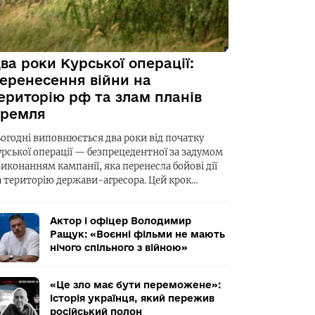
ва роки Курської операції:
еренесення війни на
ериторію рф та злам планів
ремля
ьогодні виповнюється два роки від початку
урської операції — безпрецедентної за задумом
виконанням кампанії, яка перенесла бойові дії
а територію держави-агресора. Цей крок…
Актор і офіцер Володимир
Ращук: «Воєнні фільми не мають
нічого спільного з війною»
«Це зло має бути переможене»:
історія українця, який пережив
російський полон