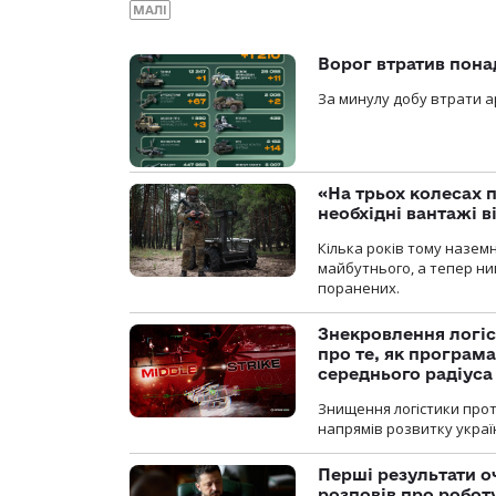
МАЛІ
Ворог втратив пона
За минулу добу втрати ар
«На трьох колесах 
необхідні вантажі 
Кілька років тому назем
майбутнього, а тепер ни
поранених.
Знекровлення логіс
про те, як програм
середнього радіуса
Знищення логістики прот
напрямів розвитку украї
Перші результати о
розповів про робот