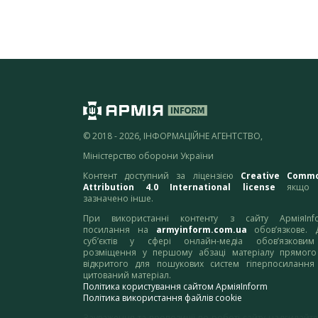
© 2018 - 2026, ІНФОРМАЦІЙНЕ АГЕНТСТВО,
Міністерство оборони України
Контент доступний за ліцензією
Creative Comm
Attribution 4.0 International license
якщо 
зазначено інше.
При використанні контенту з сайту АрміяInf
посилання на
armyinform.com.ua
обов’язкове. 
суб’єктів у сфері онлайн-медіа обов’язкови
розміщення у першому абзаці матеріалу прямого
відкритого для пошукових систем гіперпосилання
цитований матеріал.
Політика користування сайтом АрміяInform
Політика використання файлів cookie
Зауваження та пропозиції по роботі сайту надсилайте