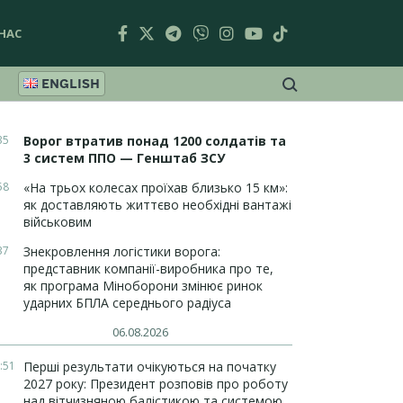
НАС
ENGLISH
35
Ворог втратив понад 1200 солдатів та
3 систем ППО — Генштаб ЗСУ
58
«На трьох колесах проїхав близько 15 км»:
як доставляють життєво необхідні вантажі
військовим
37
Знекровлення логістики ворога:
представник компанії-виробника про те,
як програма Міноборони змінює ринок
ударних БПЛА середнього радіуса
06.08.2026
:51
Перші результати очікуються на початку
2027 року: Президент розповів про роботу
над вітчизняною балістикою та системою