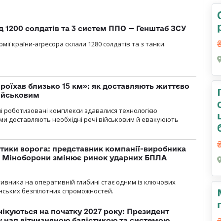
д 1200 солдатів та 3 систем ППО — Генштаб ЗСУ
мії країни-агресора склали 1280 солдатів та з танки.
проїхав близько 15 км»: як доставляють життєво
військовим
ні роботизовані комплекси здавалися технологією
ми доставляють необхідні речі військовим й евакуюють
тики ворога: представник компанії-виробника
а Міноборони змінює ринок ударних БПЛА
ивника на оперативній глибині стає одним із ключових
нських безпілотних спроможностей.
чікуються на початку 2027 року: Президент
у над вітчизняною балістикою та системою