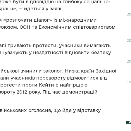
може бути відповіддю на глибоку соціально-
аїні», — йдеться у заяві.
20
 «розпочати діалог» із міжнародними
оюзом, ООН та Економічним співтовариством
20
Малі тривають протести, учасники вимагають
винувачують у нездатності відновити безпеку
20
ійськові вчинили заколот. Низка країн Західної
али учасників перевороту відмовитися від
19
Протести проти Кейти є найгіршою
ороту 2012 року. Під час демонстрацій
військових оголосив, що йде у відставку
В