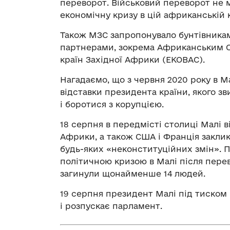
переворот. Військовий переворот не 
економічну кризу в цій африканській кр
Також МЗС запропонувало бунтівникам
партнерами, зокрема Африканським С
країн Західної Африки (ЕКОВАС).
Нагадаємо, що з червня 2020 року в 
відставки президента країни, якого з
і боротися з корупцією.
18 серпня в передмісті столиці Малі в
Африки, а також США і Франція заклик
будь-яких «неконституційних змін». 
політичною кризою в Малі після перев
загинули щонайменше 14 людей.
19 серпня президент Малі під тиском 
і розпускає парламент.