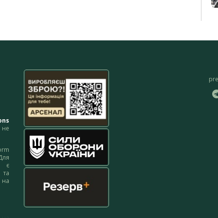
pr
ons
не
orm
Для
м є
 та
 на
 на