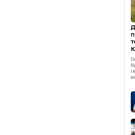
Д
п
т
К
С
К
і 
н