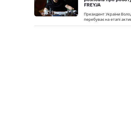
FREYJA
Президент України Воло
перебуває на етапі актив