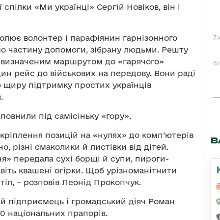
 спілки «Ми українці» Сергій Новіков, він і
7:
чолює волонтер і парафіянин гарнізонного
о частину допомоги, зібрану людьми. Решту
 визначеним маршрутом до «гарячого»
6:
ин рейс до військових на передову. Вони раді
ю щиру підтримку простих українців
.
аповнили під самісіньку «гору».
 укріплення позицій на «нулях» до комп’ютерів
В
сно, різні смаколики й листівки від дітей.
я» передала сухі борщі й супи, пироги-
авіть квашені огірки. Щоб урізноманітнити
іл, – розповів Леонід Прокопчук.
й підприємець і громадський діяч Роман
0 національних прапорів.