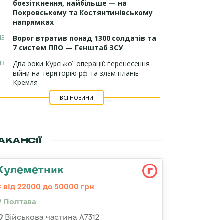
боєзіткнення, найбільше — на
Покровському та Костянтинівському
напрямках
43
Ворог втратив понад 1300 солдатів та
7 систем ППО — Генштаб ЗСУ
43
Два роки Курської операції: перенесення
війни на територію рф та злам планів
Кремля
ВСІ НОВИНИ
АКАНСІЇ
Кулеметник
від 22000 до 50000 грн
Полтава
Військова частина А7312