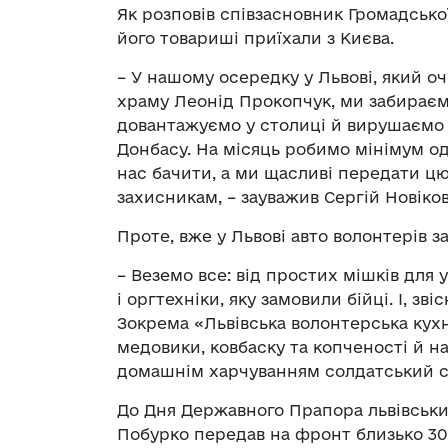
Як розповів співзасновник Громадської
його товариші приїхали з Києва.
– У нашому осередку у Львові, який о
храму Леонід Прокопчук, ми забираєм
довантажуємо у столиці й вирушаємо
Донбасу. На місяць робимо мінімум од
нас бачити, а ми щасливі передати ц
захисникам, – зауважив Сергій Новіков
Проте, вже у Львові авто волонтерів з
– Веземо все: від простих мішків для
і оргтехніки, яку замовили бійці. І, зві
Зокрема «Львівська волонтерська кухн
медовики, ковбаску та копченості й н
домашнім харчуванням солдатський ст
До Дня Державного Прапора львівськи
Побурко передав на фронт близько 30