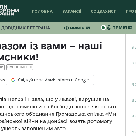
ГОЛОВНА
ВАКАНСІЇ
СОЦЗАХИСТ
ПРО 
ДОВІДНИК ВЕТЕРАНА
азом із вами – наші
9:
исники!
9:
НИ
СУСПІЛЬСТВО
Слідкуйте за АрміяInform в Google
хв.
9:
ів Петра і Павла, що у Львові, вирушив на
8:
ю підтримкою й любов’ю до воїнів, які стоять
раїнського об’єднання Громадська спілка «Ми
8:
країнської війни на Донбасі возять допомогу
 ущерть заповненим авто.
8: