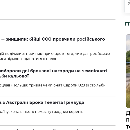
П
 — знищили: бійці ССО провчили російського
ій поділилися наочним прикладом того, чим для російських
ися відмова здаватися в полон.
ибороли дві бронзові нагороди на чемпіонаті
ьби кульової
 Вроцлав (Польща) триває чемпіонат Європи U23 зі стрільби
 з Австралії Брока Тенанта Грінвуда
аїну, хоча в нього немає тут жодних коренів.
Д
п
т