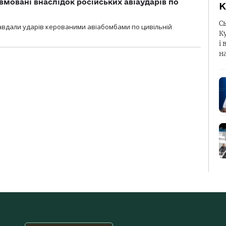
вмовані внаслідок російських авіаударів по
К
С
 завдали ударів керованими авіабомбами по цивільній
К
і 
н