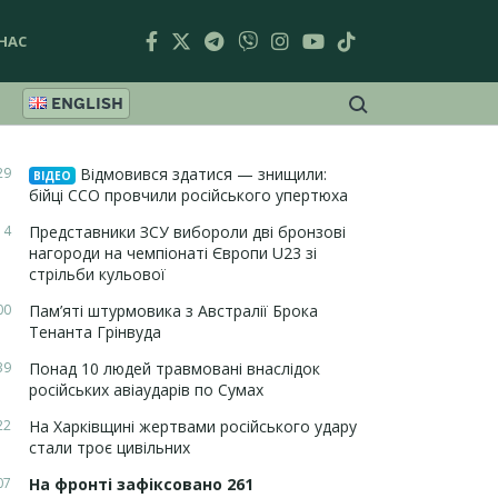
НАС
ENGLISH
29
Відмовився здатися — знищили:
ВІДЕО
бійці ССО провчили російського упертюха
14
Представники ЗСУ вибороли дві бронзові
нагороди на чемпіонаті Європи U23 зі
стрільби кульової
00
Пам’яті штурмовика з Австралії Брока
Тенанта Грінвуда
39
Понад 10 людей травмовані внаслідок
російських авіаударів по Сумах
22
На Харківщині жертвами російського удару
стали троє цивільних
07
На фронті зафіксовано 261