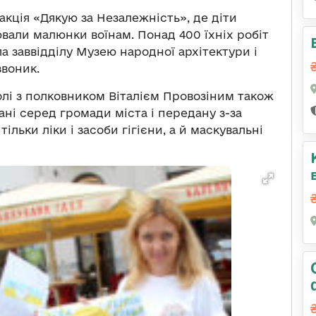
акція «Дякую за Незалежність», де діти
ювали малюнки воїнам. Понад 400 їхніх робіт
 заввідділу Музею народної архітектури і
звоник.
олі з полковником Віталієм Провозіним також
ні серед громади міста і передану з-за
ільки ліки і засоби гігієни, а й маскувальні