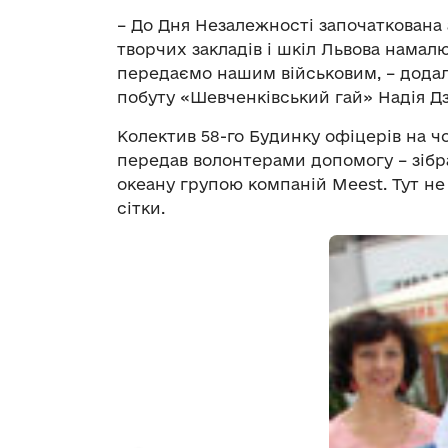
– До Дня Незалежності започаткована 
творчих закладів і шкіл Львова намал
передаємо нашим військовим, – додала
побуту «Шевченківський гай» Надія Д
Колектив 58-го Будинку офіцерів на ч
передав волонтерами допомогу – зібра
океану групою компаній Meest. Тут не т
сітки.