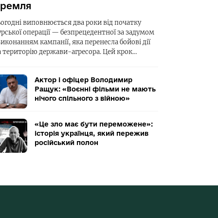
ремля
ьогодні виповнюється два роки від початку
урської операції — безпрецедентної за задумом
виконанням кампанії, яка перенесла бойові дії
а територію держави-агресора. Цей крок…
Актор і офіцер Володимир
Ращук: «Воєнні фільми не мають
нічого спільного з війною»
«Це зло має бути переможене»:
історія українця, який пережив
російський полон