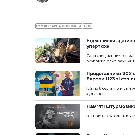
ГУМАНІТАРНА ДОПОМОГА
ООС
Відмовився здатися
упертюха
Сили спеціальних операц
окупантів може закінчит
Представники ЗСУ в
Європи U23 зі стріл
Із 3 по 9 серпня в місті
кульової.
Пам’яті штурмовика
Він приїхав захищати Укр