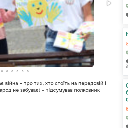
є війна – про тих, хто стоїть на передовій і
род не забуває! – підсумував полковник