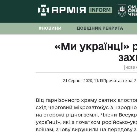
#НОВИНИ
ДОВІДНИК РЕКРУТА
«Ми українці» р
зах
НОВИ
21 Серпня 2020, 11:15
Прочитаєте за:
2
Від гарнізонного храму святих апостол
схід черговий мікроавтобус з народно
на сторожі рідної землі. Члени Всеук
українці», які з початком російсько-у
воїнам, знову вирушили на передову з