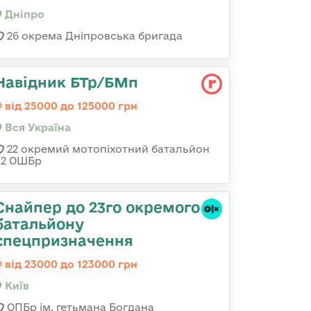
Дніпро
26 окрема Дніпровська бригада
Навідник БТр/БМп
від 25000 до 125000 грн
Вся Україна
22 окремий мотопіхотний батальйон
92 ОШБр
Снайпер до 23го окремого
батальйону
спецпризначення
від 23000 до 123000 грн
Київ
ОПБр ім. гетьмана Богдана