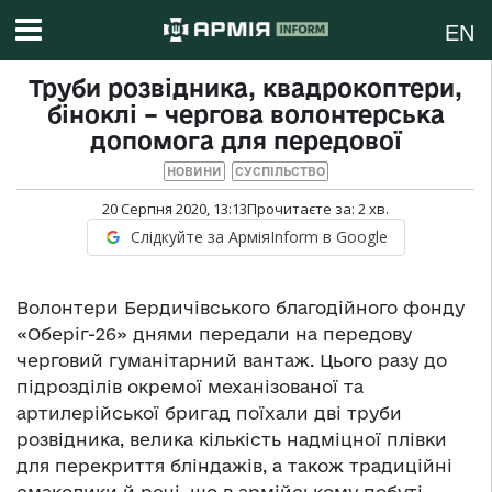
EN
Труби розвідника, квадрокоптери,
біноклі – чергова волонтерська
допомога для передової
НОВИНИ
СУСПІЛЬСТВО
20 Серпня 2020, 13:13
Прочитаєте за:
2
хв.
Слідкуйте за АрміяInform в Google
Волонтери Бердичівського благодійного фонду
«Оберіг-26» днями передали на передову
черговий гуманітарний вантаж. Цього разу до
підрозділів окремої механізованої та
артилерійської бригад поїхали дві труби
розвідника, велика кількість надміцної плівки
для перекриття бліндажів, а також традиційні