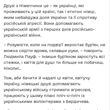
Друзі з Німеччини це – як українці, які
проживають у цій країні, так і етнічні німці,
яким небайдужа доля України та її спротиву
російській агресії. Вони допомагають
українській армії з перших днів російсько-
української війни.
– Розумієте, коли на подвір’ї виростає бур’ян, не
можна сидіти вдома, склавши руки, – говорить
Людмила Лауф. – Інакше бур’яном заростуть всі
стежки, і квітів для душі ти більше не побачиш.
Ніколи!..
Тож, аби бачити й надалі ці квіти, квітучу
Україну, німецькі друзі допомагають
українському війську стримати агресора,
працюють у цьому плані пліч-о-пліч із
українськими волонтерами з Бердичева.