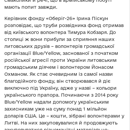
смаколики й речі, що в армійському побуті
мають попит завжди.
Керівник фонду «Оберіг-26» Ірина Піскун
розповідає, що труби розвідника фонд отримав
від київського волонтера Тимура Кобзаря. До
столиці ж вони прибули за сприяння наших
литовських друзів – волонтерів громадської
організації Blue/Yellow, заснованої з початком
російської агресії проти України литовським
громадським діячем і волонтером Йонасом
Охманом. Як стає очевидним із самої назви
благодійного фонду, він створювався й діє
виключно під Україну, адже у назві – кольори
українського прапора. Починаючи з 2014 року
Blue/Yellow надали допомогу українським
захисникам уже на суму понад 1 мільйон
доларів США. Це – кошти, зібрані волонтерами у
Литві. На них закуповувалися й продовжують
закуповуватися різноманітні матеріально-