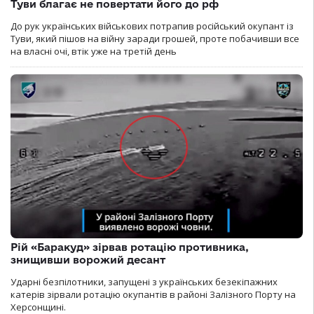
Туви благає не повертати його до рф
До рук українських військових потрапив російський окупант із
Туви, який пішов на війну заради грошей, проте побачивши все
на власні очі, втік уже на третій день
Рій «Баракуд» зірвав ротацію противника,
знищивши ворожий десант
Ударні безпілотники, запущені з українських безекіпажних
катерів зірвали ротацію окупантів в районі Залізного Порту на
Херсонщині.