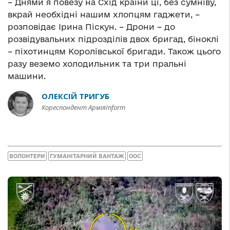
– Днями я повезу на Схід країни ці, без сумніву,
вкрай необхідні нашим хлопцям гаджети, –
розповідає Ірина Піскун. – Дрони – до
розвідувальних підрозділів двох бригад, біноклі
– піхотинцям Королівської бригади. Також цього
разу веземо холодильник та три пральні
машини.
ОЛЕКСІЙ ТРИГУБ
Кореспондент АрміяInform
ВОЛОНТЕРИ
ГУМАНІТАРНИЙ ВАНТАЖ
ООС