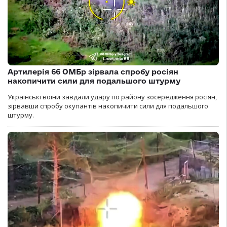
Артилерія 66 ОМБр зірвала спробу росіян
накопичити сили для подальшого штурму
Українські воїни завдали удару по району зосередження росіян,
зірвавши спробу окупантів накопичити сили для подальшого
штурму.