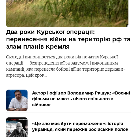
Два роки Курської операції:
перенесення війни на територію рф та
злам планів Кремля
Сьогодні виповнюється два роки від початку Курської
операції — безпрецедентної за задумом і виконанням
кампанії, яка перенесла бойові дії на територію держави-
агресора. Цей крок…
Актор і офіцер Володимир Ращук: «Воєнні
фільми не мають нічого спільного з
війною»
«Це зло має бути переможене»: історія
українця, який пережив російський полон