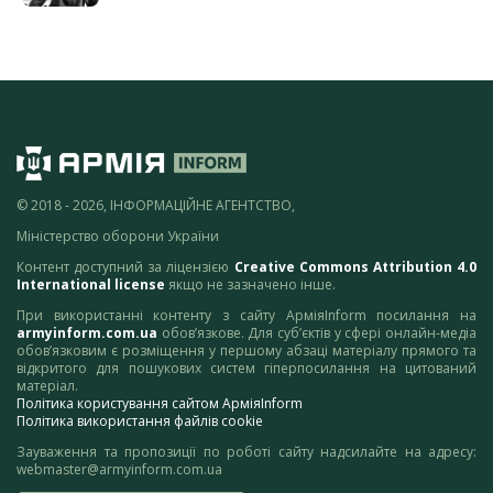
© 2018 - 2026, ІНФОРМАЦІЙНЕ АГЕНТСТВО,
Міністерство оборони України
Контент доступний за ліцензією
Creative Commons Attribution 4.0
International license
якщо не зазначено інше.
При використанні контенту з сайту АрміяInform посилання на
armyinform.com.ua
обов’язкове. Для суб’єктів у сфері онлайн-медіа
обов’язковим є розміщення у першому абзаці матеріалу прямого та
відкритого для пошукових систем гіперпосилання на цитований
матеріал.
Політика користування сайтом АрміяInform
Політика використання файлів cookie
Зауваження та пропозиції по роботі сайту надсилайте на адресу:
webmaster@armyinform.com.ua