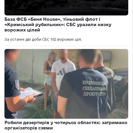
База ФСБ «Беня House», тіньовий флот і
«Кримський рубильник»: СБС уразили низку
ворожих цілей
За останні дві доби СБС 102 ворожих цілі.
Робили дезертирів у чотирьох областях: затримано
організаторів схеми