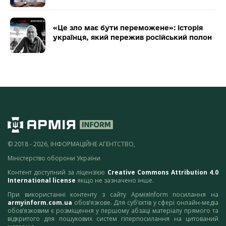
«Це зло має бути переможене»: історія
українця, який пережив російський полон
© 2018 - 2026, ІНФОРМАЦІЙНЕ АГЕНТСТВО,
Міністерство оборони України
Контент доступний за ліцензією
Creative Commons Attribution 4.0
International license
якщо не зазначено інше.
При використанні контенту з сайту АрміяInform посилання на
armyinform.com.ua
обов’язкове. Для суб’єктів у сфері онлайн-медіа
обов’язковим є розміщення у першому абзаці матеріалу прямого та
відкритого для пошукових систем гіперпосилання на цитований