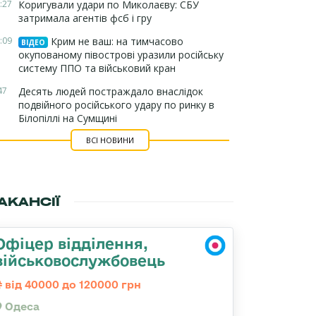
:27
Коригували удари по Миколаєву: СБУ
затримала агентів фсб і гру
:09
Крим не ваш: на тимчасово
ВІДЕО
окупованому півострові уразили російську
систему ППО та військовий кран
47
Десять людей постраждало внаслідок
подвійного російського удару по ринку в
Білопіллі на Сумщині
ВСІ НОВИНИ
АКАНСІЇ
Офіцер відділення,
військовослужбовець
від 40000 до 120000 грн
Одеса