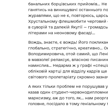
банальних борцівських прийомів… Не з
ганятись на винищувачі останнього п
журавлями, що не є, повторюсь, царсь
Хрустальному флешмобити черговий се
в суворій та далекій Якутії — громад
літерами на неоновому фасаді…
Вождь, знаєте, є вождь! Його поклик
глобально, стратегічно, креативно… 
Володимировича, отой самий, що Лені
в мавзолеї релаксує, власною писанин
намислив… Недарма ж у графі «спеціал
обліковій картці для відділу кадрів щ
світового пролетаріату скромно зазнач
А яких тільки проблем не порушував у
казав один студент-червонодипломник
марксизму, аж до того, як… нам реорга
головне, посідало в тому геніальному 