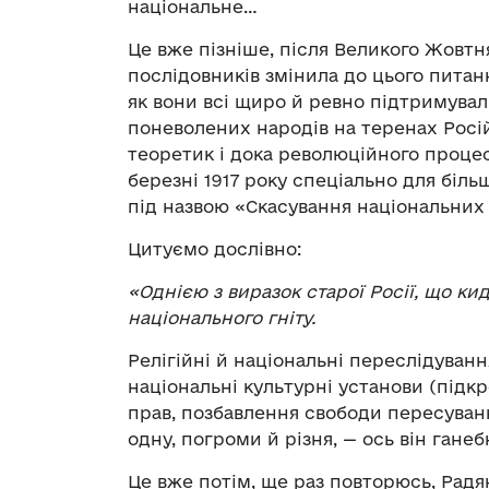
національне…
Це вже пізніше, після Великого Жовтня
послідовників змінила до цього питан
як вони всі щиро й ревно підтримувал
поневолених народів на теренах Росій
теоретик і дока революційного процесу
березні 1917 року спеціально для біл
під назвою «Скасування національних
Цитуємо дослівно:
«Однією з виразок старої Росії, що кид
національного гніту.
Релігійні й національні переслідуванн
національні культурні установи (підкр
прав, позбавлення свободи пересуван
одну, погроми й різня, — ось він ганеб
Це вже потім, ще раз повторюсь, Радя