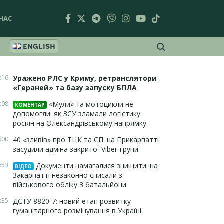
НАС
ENGLISH
:16
Уражено РЛС у Криму, ретранслятори
«Гераней» та базу запуску БПЛА
:08
«Мули» та мотоцикли не
КОМЕНТАР
допомогли: як ЗСУ зламали логістику
росіян на Олександрівському напрямку
:00
40 «зливів» про ТЦК та СП: на Прикарпатті
засудили адміна закритої Viber-групи
:53
Документи намагалися знищити: на
ВІДЕО
Закарпатті незаконно списали з
військового обліку 3 батальйони
:35
ДСТУ 8820-7: новий етап розвитку
гуманітарного розмінування в Україні