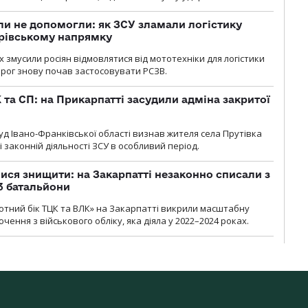
и не допомогли: як ЗСУ зламали логістику
дрівському напрямку
х змусили росіян відмовлятися від мототехніки для логістики
орог знову почав застосовувати РСЗВ.
 та СП: на Прикарпатті засудили адміна закритої
д Івано-Франківської області визнав жителя села Прутівка
законній діяльності ЗСУ в особливий період.
ся знищити: на Закарпатті незаконно списали з
 3 батальйони
тний бік ТЦК та ВЛК» на Закарпатті викрили масштабну
ення з військового обліку, яка діяла у 2022–2024 роках.