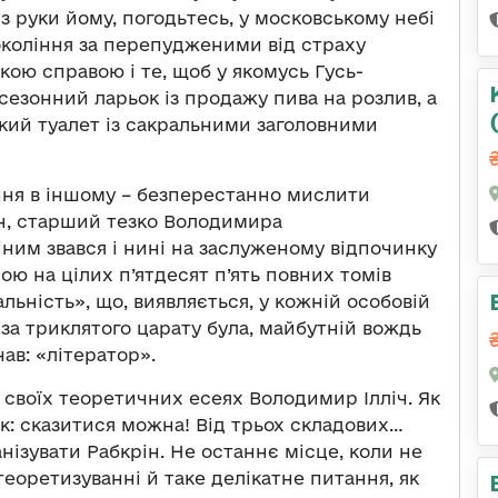
 руки йому, погодьтесь, у московському небі
окоління за перепудженими від страху
кою справою і те, щоб у якомусь Гусь-
зонний ларьок із продажу пива на розлив, а
ський туалет із сакральними заголовними
ання в іншому – безперестанно мислити
Он, старший тезко Володимира
ним звався і нині на заслуженому відпочинку
ою на цілих п’ятдесят п’ять повних томів
ьність», що, виявляється, у кожній особовій
е за триклятого царату була, майбутній вождь
ав: «літератор».
 своїх теоретичних есеях Володимир Ілліч. Як
: сказитися можна! Від трьох складових…
нізувати Рабкрін. Не останнє місце, коли не
теоретизуванні й таке делікатне питання, як