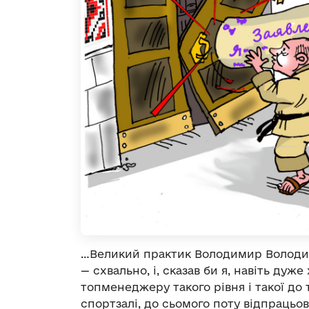
…Великий практик Володимир Володим
— схвально, і, сказав би я, навіть дуж
топменеджеру такого рівня і такої до 
спортзалі, до сьомого поту відпрацьо