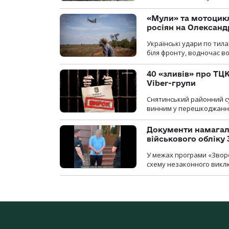
«Мули» та мотоцикл
росіян на Олексан
Українські удари по тила
біля фронту, водночас в
40 «зливів» про ТЦК
Viber-групи
Снятинський районний су
винним у перешкоджанні 
Документи намагали
військового обліку
У межах програми «Зворо
схему незаконного виключ