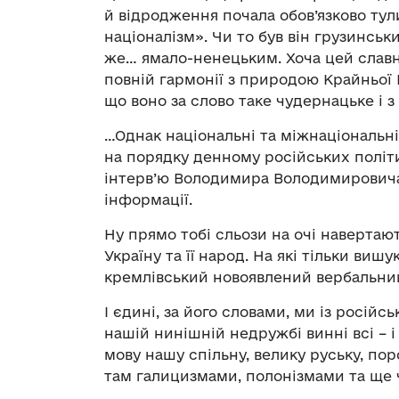
й відродження почала обов’язково ту
націоналізм». Чи то був він грузинськ
же… ямало-ненецьким. Хоча цей славн
повній гармонії з природою Крайньої Пі
що воно за слово таке чудернацьке і 
…Однак національні та міжнаціональні
на порядку денному російських політик
інтерв’ю Володимира Володимировича,
інформації.
Ну прямо тобі сльози на очі навертаю
Україну та її народ. На які тільки виш
кремлівський новоявлений вербальни
І єдині, за його словами, ми із російс
нашій нинішній недружбі винні всі – і 
мову нашу спільну, велику руську, по
там галицизмами, полонізмами та ще 