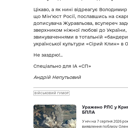
Цікаво, а як нині відреагує Володим
що Мін’юст Росії, пославшись на скарг
дописувача Журавльова, всупереч за
зверхником ніжної любові до України,
звинуваченнями в тотальній «бандериз
української культури «Сірий Клин» в 
Не заздрю!..
Спеціально для ІА «СП»
Андрій Непутьовий
ВІЙСЬКОВИЙ ГУМОР
Уражено РЛС у Крим
БПЛА
У ніч на 7 серпня 2026 
виявлення поблизу Оленів