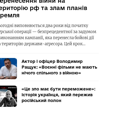
еренесення війни на
ериторію рф та злам планів
ремля
ьогодні виповнюється два роки від початку
урської операції — безпрецедентної за задумом
виконанням кампанії, яка перенесла бойові дії
а територію держави-агресора. Цей крок…
Актор і офіцер Володимир
Ращук: «Воєнні фільми не мають
нічого спільного з війною»
«Це зло має бути переможене»:
історія українця, який пережив
російський полон