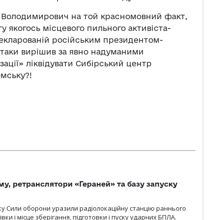
ир Володимирович на той красномовний факт,
у якогось місцевого пильного активіста-
декларованій російським президентом-
 таки вирішив за явно надуманими
ації» ліквідувати Сибірський центр
Омську?!
у, ретранслятори «Гераней» та базу запуску
року Сили оборони уразили радіолокаційну станцію раннього
ки і місце зберігання, підготовки і пуску ударних БПЛА.