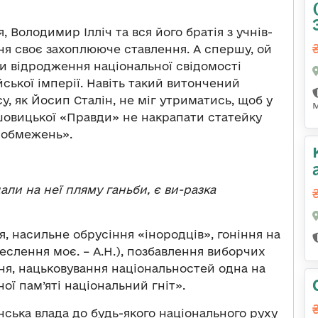
, Володимир Ілліч та вся його братія з учнів-
ня своє захоплююче ставлення. А спершу, ой
и відродження національної свідомості
ської імперії. Навіть такий витончений
, як Йосип Сталін, не міг утриматись, щоб у
ьшовицької «Правди» не накрапати статейку
 обмежень».
али на неї пляму ганьби, є ви-разка
я, насильне обрусіння «інородців», гоніння на
еслення моє. – А.Н.), позбавлення виборчих
ня, нацьковування національностей одна на
ної пам’яті національний гніт».
нська влада до будь-якого національного руху