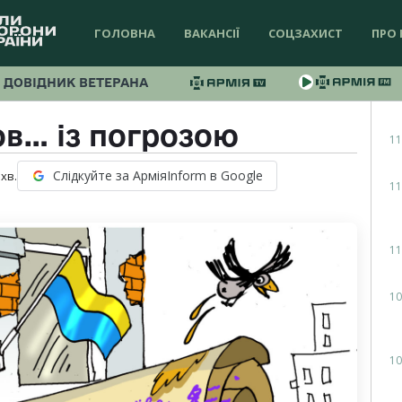
ГОЛОВНА
ВАКАНСІЇ
СОЦЗАХИСТ
ПРО 
ДОВІДНИК ВЕТЕРАНА
в… із погрозою
11
Слідкуйте за АрміяInform в Google
хв.
11
11
10
10