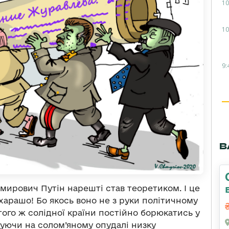
10
10
9:
В
ирович Путін нарешті став теоретиком. І це
е харашо! Бо якось воно не з руки політичному
того ж солідної країни постійно борюкатись у
вуючи на солом’яному опудалі низку