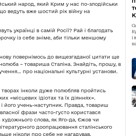
п
ійський народ, який Крим у нас по-злодійськи
т
 що ведуть вже шостий рік війну на
К
С
вуть українці в самій Росії? Рай і благодать
К
рочку із себе зніме, аби тільки меншому
і 
н
Знову повернімось до вищезгаданої цитати ще
нолюба – товариша Сталіна. Знайдіть, прошу, в
учення… про національні культурні установи.
х творах інколи дуже полюбляв пройтись
х «місцевих ідіотах та їх діяннях».
і його учень-наступник. Правда, товариш
 власної фрази часто-густо користався
 художнього слова, як Яго-да, Єжов чи
 літературного доопрацювання сталінського
льше ніколи про себе не нагадував.