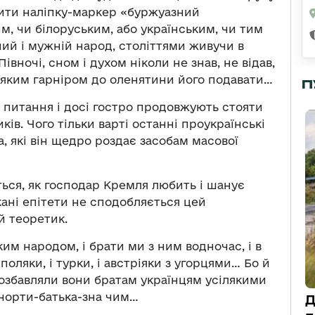
лити наліпку-маркер «буржуазний
им, чи білоруським, або українським, чи тим
ий і мужній народ, століттями живучи в
вночі, сном і духом ніколи не знав, не відав,
з яким гарніром до оленятини його подавати…
П
 питання і досі гостро продовжують стояти
ів. Чого тільки варті останні проукраїнські
 які він щедро роздає засобам масової
ться, як господар Кремля любить і шанує
укані епітети не сподобляється цей
й теоретик.
ьким народом, і брати ми з ним водночас, і в
поляки, і турки, і австріяки з угорцями… Бо й
розбавляли вони братам українцям усілякими
чорти-батька-зна чим…
Д