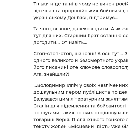
Тільки ніде та ні в чому не винен рос
відтяпав та проросійських бойовиків,
українському Донбасі, підтримує…
Та чого, власне, далеко ходити. А як жи
тут для них. Старший брат останню со
догодити… От навіть…
Стоп-стоп-стоп, шановні! А ось тут… 
одного великого й безсмертного украї
його писанині оте ключове словоспол
Ага, знайшли?!
…Володимир Ілліч у своїх незліченни
дошкульним пером публіциста по деяки
Балувався цим літературним заняттям 
Сталін для підсилення та бойовитості
послугами таких тонких поціновувачів
товариш Берія. Після їхнього тонкого
тексту жоден «місцевий ідіот» уже бі