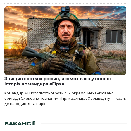
Знищив шістьох росіян, а сімох взяв у полон:
історія командира «Гіря»
Командир 3-ї мотопіхотної роти 43-ї окремої механізованої
бригади Олексій із позивним «Гіря» захищає Харківщину — край,
де народився та виріс.
ВАКАНСІЇ