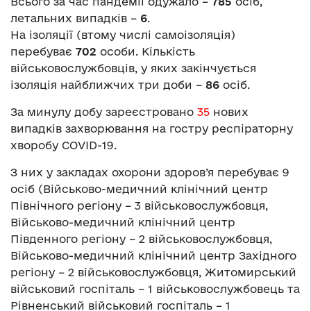
Всього за час пандемії одужало –
785
осіб,
летальних випадків –
6
.
На ізоляції (втому числі самоізоляція)
перебуває
702
особи. Кількість
військовослужбовців, у яких закінчується
ізоляція найближчих три доби –
86
осіб.
За минулу добу зареєстровано
35
нових
випадків захворювання на гостру респіраторну
хворобу COVID-19.
З них у закладах охорони здоров’я перебуває 9
осіб (Військово-медичний клінічний центр
Північного регіону – 3 військовослужбовця,
Військово-медичний клінічний центр
Південного регіону – 2 військовослужбовця,
Військово-медичний клінічний центр Західного
регіону – 2 військовослужбовця, Житомирський
військовий госпіталь – 1 військовослужбовець та
Рівненський військовий госпіталь – 1