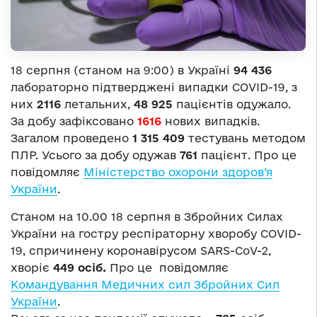
18 серпня (станом на 9:00) в Україні
94 436
лабораторно підтверджені випадки COVID-19, з
них
2116
летальних,
48 925
пацієнтів одужало.
За добу зафіксовано
1616
нових випадків.
Загалом проведено
1 315 409
тестувань методом
ПЛР. Усього за добу одужав
761
пацієнт. Про це
повідомляє
Міністерство охорони здоров’я
України
.
Станом на 10.00 18 серпня в Збройних Силах
України на гостру респіраторну хворобу COVID-
19, спричинену коронавірусом SARS-CoV-2,
хворіє
449 осіб.
Про це повідомляє
Командування Медичних сил Збройних Сил
України
.