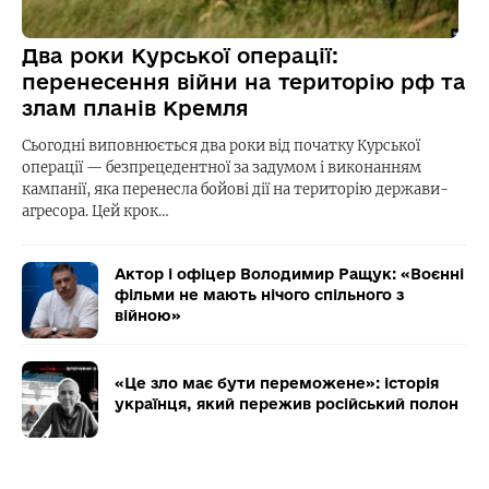
Два роки Курської операції:
перенесення війни на територію рф та
злам планів Кремля
Сьогодні виповнюється два роки від початку Курської
операції — безпрецедентної за задумом і виконанням
кампанії, яка перенесла бойові дії на територію держави-
агресора. Цей крок…
Актор і офіцер Володимир Ращук: «Воєнні
фільми не мають нічого спільного з
війною»
«Це зло має бути переможене»: історія
українця, який пережив російський полон