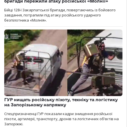
бригади пережили атаку російської «Молнії»
Бійці 128-ї Закарпатської бригади, повертаючись із бойового
завдання, потрапили під атаку російського ударного
безпілотника «Молнія».
ГУР нищать російську піхоту, техніку та логістику
на Запорізькому напрямку
Спецпризначенці ГУР показали кадри знищення російської
піхоти, артилерії, транспорту, дронів та логістичних об’єктів на
Запоріжжі.