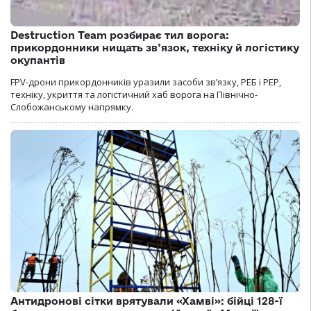
Destruction Team розбирає тил ворога:
прикордонники нищать зв’язок, техніку й логістику
окупантів
FPV-дрони прикордонників уразили засоби зв’язку, РЕБ і РЕР,
техніку, укриття та логістичний хаб ворога на Північно-
Слобожанському напрямку.
Антидронові сітки врятували «Хамві»: бійці 128-ї