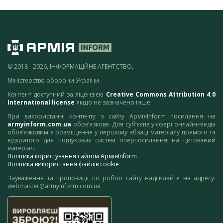
© 2018 - 2026, ІНФОРМАЦІЙНЕ АГЕНТСТВО,
Міністерство оборони України
Контент доступний за ліцензією
Creative Commons Attribution 4.0
International license
якщо не зазначено інше.
При використанні контенту з сайту АрміяInform посилання на
armyinform.com.ua
обов’язкове. Для суб’єктів у сфері онлайн-медіа
обов’язковим є розміщення у першому абзаці матеріалу прямого та
відкритого для пошукових систем гіперпосилання на цитований
матеріал.
Політика користування сайтом АрміяInform
Політика використання файлів cookie
Зауваження та пропозиції по роботі сайту надсилайте на адресу:
webmaster@armyinform.com.ua