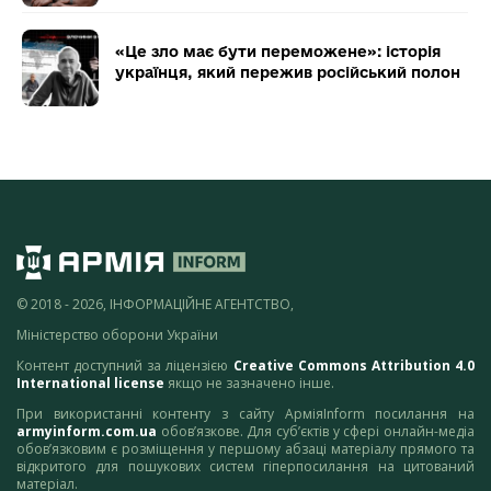
«Це зло має бути переможене»: історія
українця, який пережив російський полон
© 2018 - 2026, ІНФОРМАЦІЙНЕ АГЕНТСТВО,
Міністерство оборони України
Контент доступний за ліцензією
Creative Commons Attribution 4.0
International license
якщо не зазначено інше.
При використанні контенту з сайту АрміяInform посилання на
armyinform.com.ua
обов’язкове. Для суб’єктів у сфері онлайн-медіа
обов’язковим є розміщення у першому абзаці матеріалу прямого та
відкритого для пошукових систем гіперпосилання на цитований
матеріал.