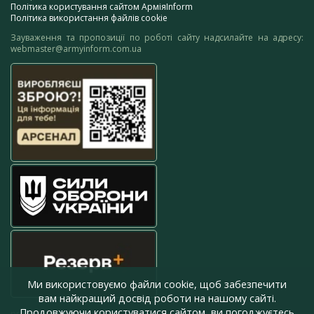
Політика користування сайтом АрміяInform
Політика використання файлів cookie
Зауваження та пропозиції по роботі сайту надсилайте на адресу:
webmaster@armyinform.com.ua
Ми використовуємо файли cookie, щоб забезпечити
вам найкращий досвід роботи на нашому сайті.
Продовжуючи користуватися сайтом, ви погоджуєтесь
press@armyinform.com.ua