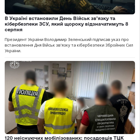
В Україні встановили День Військ зв’язку та
кібербезпеки ЗСУ, який щороку відзначатимуть 8
серпня
Президент України Володимир Зеленський підписав указ про
встановлення Дня Військ зв'язку та кібербезпеки Збройних Сил
України.
120 неіснуючих мобілізованих: посадовців ТЦК