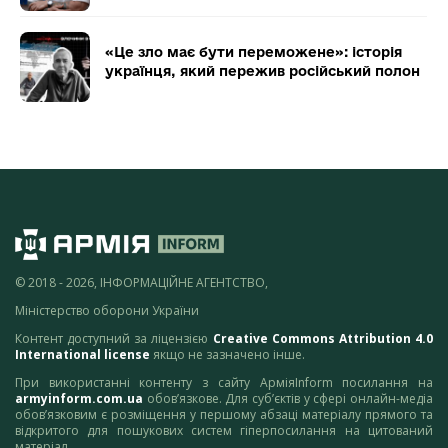
«Це зло має бути переможене»: історія
українця, який пережив російський полон
© 2018 - 2026, ІНФОРМАЦІЙНЕ АГЕНТСТВО,
Міністерство оборони України
Контент доступний за ліцензією
Creative Commons Attribution 4.0
International license
якщо не зазначено інше.
При використанні контенту з сайту АрміяInform посилання на
armyinform.com.ua
обов’язкове. Для суб’єктів у сфері онлайн-медіа
обов’язковим є розміщення у першому абзаці матеріалу прямого та
відкритого для пошукових систем гіперпосилання на цитований
матеріал.