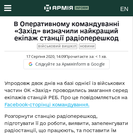
EN
В Оперативному командуванні
«Захід» визначили найкращий
екіпаж станції радіоперешкод
ВІЙСЬКОВИЙ ВИШКІЛ
НОВИНИ
17 Серпня 2020, 14:09
Прочитаєте за:
< 1
хв.
Слідкуйте за АрміяInform в Google
Упродовж двох днів на базі однієї із військових
частин ОК «Захід» проводились змагання серед
екіпажів станцій РЕБ. Про це повідомляється на
Facebook-сторінці командування.
Розгорнути станцію радіоперешкод,
підготувати її до роботи, виявити, запеленгувати
радіостанції, що працюють, та поставити їм