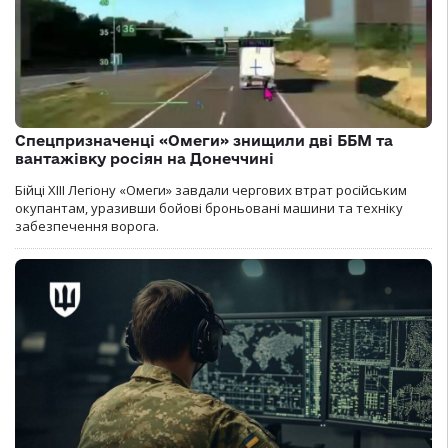
Спецпризначенці «Омеги» знищили дві ББМ та
вантажівку росіян на Донеччині
Бійці ХІІІ Легіону «Омеги» завдали чергових втрат російським
окупантам, уразивши бойові броньовані машини та техніку
забезпечення ворога.