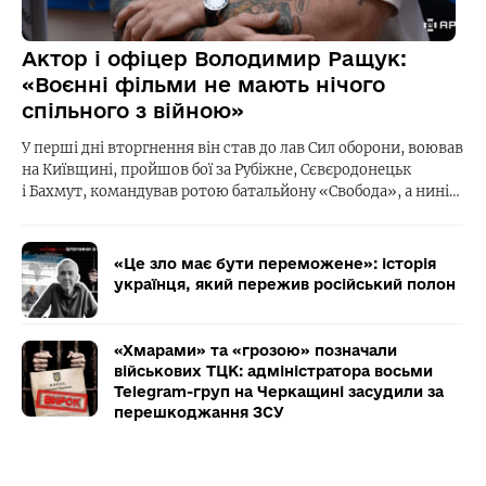
Актор і офіцер Володимир Ращук:
«Воєнні фільми не мають нічого
спільного з війною»
У перші дні вторгнення він став до лав Сил оборони, воював
на Київщині, пройшов бої за Рубіжне, Сєвєродонецьк
і Бахмут, командував ротою батальйону «Свобода», а нині…
«Це зло має бути переможене»: історія
українця, який пережив російський полон
«Хмарами» та «грозою» позначали
військових ТЦК: адміністратора восьми
Telegram-груп на Черкащині засудили за
перешкоджання ЗСУ