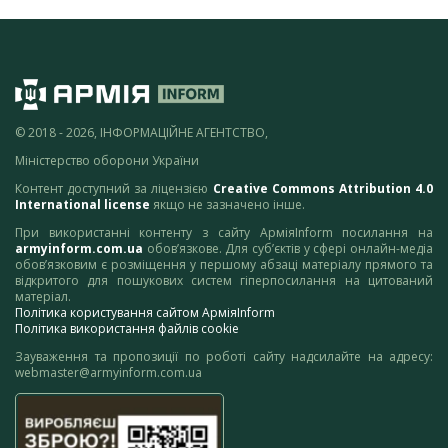
© 2018 - 2026, ІНФОРМАЦІЙНЕ АГЕНТСТВО,
Міністерство оборони України
Контент доступний за ліцензією
Creative Commons Attribution 4.0
International license
якщо не зазначено інше.
При використанні контенту з сайту АрміяInform посилання на
armyinform.com.ua
обов’язкове. Для суб’єктів у сфері онлайн-медіа
обов’язковим є розміщення у першому абзаці матеріалу прямого та
відкритого для пошукових систем гіперпосилання на цитований
матеріал.
Політика користування сайтом АрміяInform
Політика використання файлів cookie
Зауваження та пропозиції по роботі сайту надсилайте на адресу:
webmaster@armyinform.com.ua