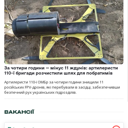
За чотири години — мінус 11 ждунів: артилеристи
110-ї бригади розчистили шлях для побратимів
Артилеристи 110-ї ОМБр за чотири години знищили 11
російських FPV-дронів, які перебували в засідці, забезпечивши
безпечний рух українських підрозділів.
ВАКАНСІЇ