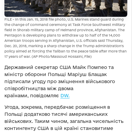
FILE - In this Jan. 15, 2018 file photo, U.S. Marines stand guard during
the change of command ceremony at Task Force Southwest military
field in Shorab military camp of Helmand province, Afghanistan. The
Pentagon is developing plans to withdraw up to half of the 14,000
American troops serving in Afghanistan, U.S. officials said Thursday,
Dec. 20, 2018, marking a sharp change in the Trump administration's
policy aimed at forcing the Taliban to the peace table after more than
17 years of war. (AP Photo/Massoud Hossaini, File)
Державний секретар США Майк Помпео та
міністр оборони Польщі Маріуш Блащак
підписали угоду про зміцнення військового
співробітництва між двома
країнами, повідомляє
DW.
Угода, зокрема, передбачає розміщення в
Польщі додатково тисячі американських
військових. Таким чином, загальна чисельність
контингенту США в цій країні становитиме