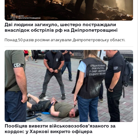
Дві людини загинуло, шестеро постраждали
внаслідок обстрілів рф на Дніпропетровщині
Понад 50 разів росіяни атакували Дніпропетровську області.
Пообіцяв вивезти військовозобов’язаного за
кордон: у Харкові викрито офіцера