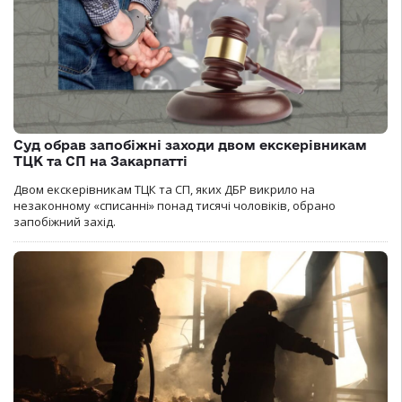
Суд обрав запобіжні заходи двом екскерівникам
ТЦК та СП на Закарпатті
Двом екскерівникам ТЦК та СП, яких ДБР викрило на
незаконному «списанні» понад тисячі чоловіків, обрано
запобіжний захід.