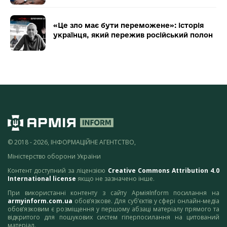
«Це зло має бути переможене»: історія
українця, який пережив російський полон
© 2018 - 2026, ІНФОРМАЦІЙНЕ АГЕНТСТВО,
Міністерство оборони України
Контент доступний за ліцензією
Creative Commons Attribution 4.0
International license
якщо не зазначено інше.
При використанні контенту з сайту АрміяInform посилання на
armyinform.com.ua
обов’язкове. Для суб’єктів у сфері онлайн-медіа
обов’язковим є розміщення у першому абзаці матеріалу прямого та
відкритого для пошукових систем гіперпосилання на цитований
матеріал.