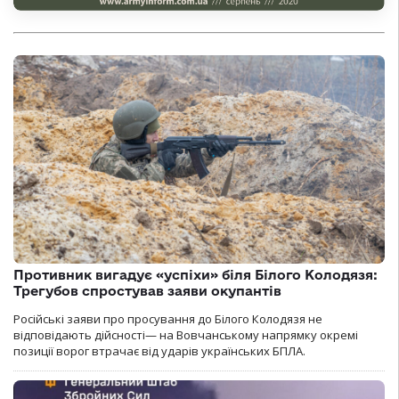
Противник вигадує «успіхи» біля Білого Колодязя:
Трегубов спростував заяви окупантів
Російські заяви про просування до Білого Колодязя не
відповідають дійсності— на Вовчанському напрямку окремі
позиції ворог втрачає від ударів українських БПЛА.