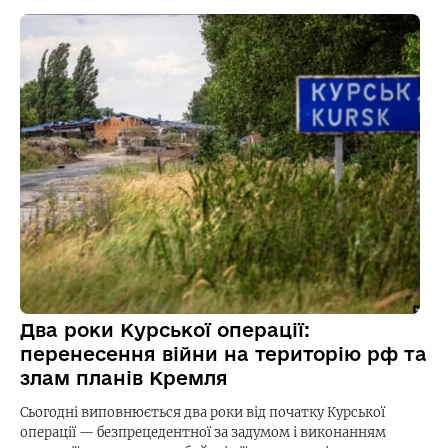
Два роки Курської операції:
перенесення війни на територію рф та
злам планів Кремля
Сьогодні виповнюється два роки від початку Курської
операції — безпрецедентної за задумом і виконанням