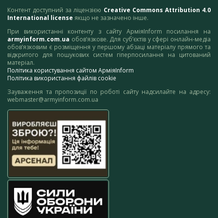
Контент доступний за ліцензією
Creative Commons Attribution 4.0
International license
якщо не зазначено інше.
При використанні контенту з сайту АрміяInform посилання на
armyinform.com.ua
обов’язкове. Для суб’єктів у сфері онлайн-медіа
обов’язковим є розміщення у першому абзаці матеріалу прямого та
відкритого для пошукових систем гіперпосилання на цитований
матеріал.
Політика користування сайтом АрміяInform
Політика використання файлів cookie
Зауваження та пропозиції по роботі сайту надсилайте на адресу:
webmaster@armyinform.com.ua