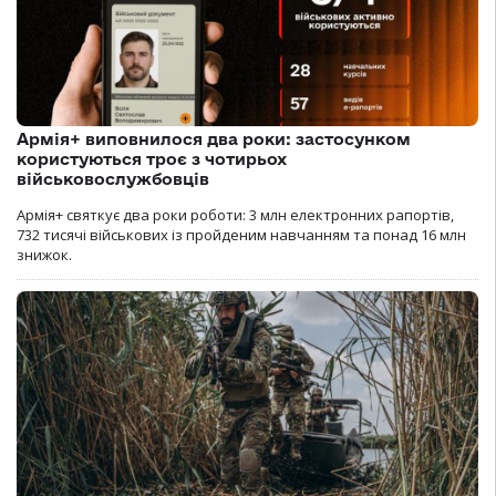
Армія+ виповнилося два роки: застосунком
користуються троє з чотирьох
військовослужбовців
Армія+ святкує два роки роботи: 3 млн електронних рапортів,
732 тисячі військових із пройденим навчанням та понад 16 млн
знижок.