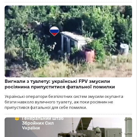
Вигнали з туалету: українські FPV змусили
росіянина припуститися фатальної помилки
Українські оператори безпілотних систем змусили окупанта
бігати навколо вуличного туалету, аж поки росіянин не
припустився фатальної для себе помилки.