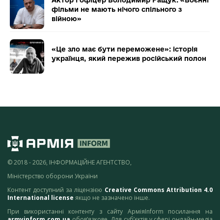
фільми не мають нічого спільного з
війною»
«Це зло має бути переможене»: історія
українця, який пережив російський полон
© 2018 - 2026, ІНФОРМАЦІЙНЕ АГЕНТСТВО,
Міністерство оборони України
Контент доступний за ліцензією
Creative Commons Attribution 4.0
International license
якщо не зазначено інше.
При використанні контенту з сайту АрміяInform посилання на
armyinform.com.ua
обов’язкове. Для суб’єктів у сфері онлайн-медіа