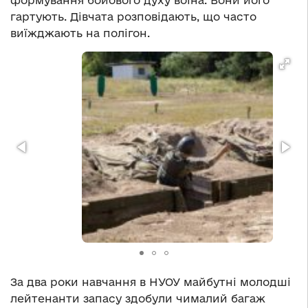
формування бойового духу воїна. Вони його
гартують. Дівчата розповідають, що часто
виїжджають на полігон.
За два роки навчання в НУОУ майбутні молодші
лейтенанти запасу здобули чималий багаж