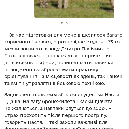
− За час підготовки для мене відкрилося багато
корисного і нового, − розповідає студент 23-го
механізованого взводу Дмитро Пасічник. −
Я взагалі вважаю, що кожен, хто причетний
до військової сфери, повинен мати навички
поводження зі зброєю, мати практику
орієнтування на місцевості як вдень, так і вночі
та вміти управляти військовою технікою.
Задоволені польовим збором студентки Настя
і Даша. На вагу бронежилета і каски дівчата
не жаліються, а навпаки рвуться до зброї. −
Страх проходить після першого пострілу, −
говорить Настя, − такі заходи важливі для