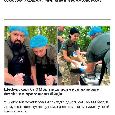
оборони України імені Івана Черняховського
Шеф-кухарі 67 ОМБр зійшлися у кулінарному
батлі: чим пригощали бійців
У 67 окремій механізованій бригаді відбувся кулінарний батл, в
якому шість шеф-кухарів у складі двох команд змагалися у своїй
майстерності.