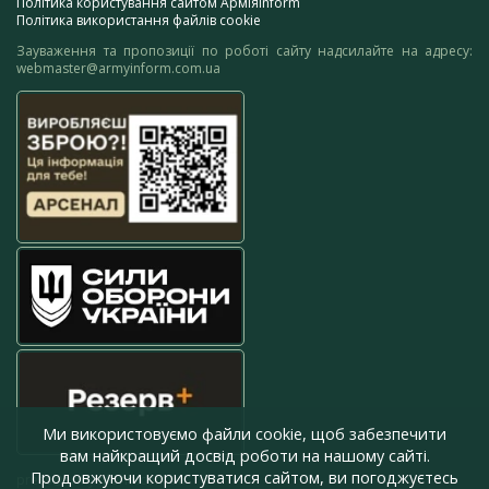
Політика користування сайтом АрміяInform
Політика використання файлів cookie
Зауваження та пропозиції по роботі сайту надсилайте на адресу:
webmaster@armyinform.com.ua
Ми використовуємо файли cookie, щоб забезпечити
вам найкращий досвід роботи на нашому сайті.
Продовжуючи користуватися сайтом, ви погоджуєтесь
press@armyinform.com.ua