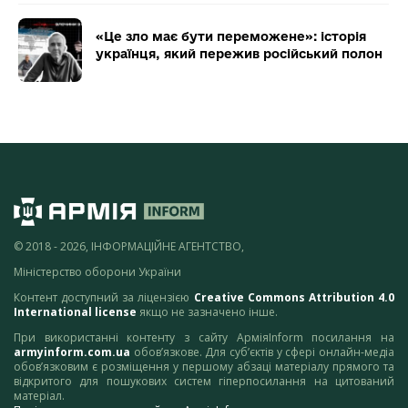
«Це зло має бути переможене»: історія
українця, який пережив російський полон
© 2018 - 2026, ІНФОРМАЦІЙНЕ АГЕНТСТВО,
Міністерство оборони України
Контент доступний за ліцензією
Creative Commons Attribution 4.0
International license
якщо не зазначено інше.
При використанні контенту з сайту АрміяInform посилання на
armyinform.com.ua
обов’язкове. Для суб’єктів у сфері онлайн-медіа
обов’язковим є розміщення у першому абзаці матеріалу прямого та
відкритого для пошукових систем гіперпосилання на цитований
матеріал.