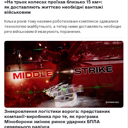
«На трьох колесах проїхав близько 15 км»:
як доставляють життєво необхідні вантажі
військовим
Кілька років тому наземні роботизовані комплекси здавалися
технологією майбутнього, а тепер ними доставляють необхідні
речі військовим й евакуюють поранених.
Знекровлення логістики ворога: представник
компанії-виробника про те, як програма
Міноборони змінює ринок ударних БПЛА
середнього радіуса