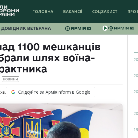
ГОЛОВНА
ВАКАНСІЇ
СОЦЗАХИСТ
ПРО 
ДОВІДНИК ВЕТЕРАНА
над 1100 мешканців
брали шлях воїна-
20
рактника
20
НОВИНИ
20
Слідкуйте за АрміяInform в Google
хв.
20
19