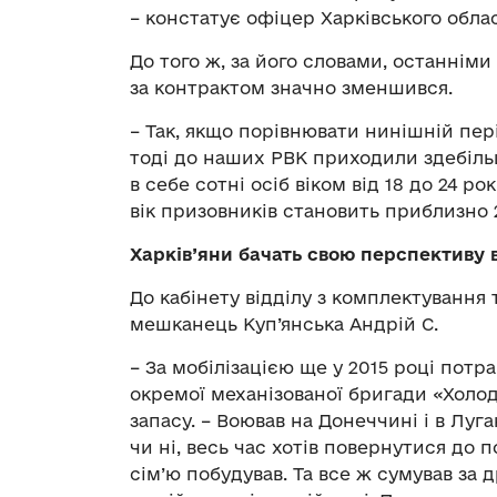
– констатує офіцер Харківського обла
До того ж, за його словами, останнім
за контрактом значно зменшився.
– Так, якщо порівнювати нинішній пері
тоді до наших РВК приходили здебіль
в себе сотні осіб віком від 18 до 24 ро
вік призовників становить приблизно 2
Харків’яни бачать свою перспективу в
До кабінету відділу з комплектування
мешканець Куп’янська Андрій С.
– За мобілізацією ще у 2015 році потр
окремої механізованої бригади «Холо
запасу. – Воював на Донеччині і в Луган
чи ні, весь час хотів повернутися до 
сім’ю побудував. Та все ж сумував за 