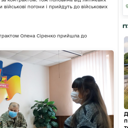
 військові погони і прийдуть до військових
П
онтрактом Олена Сіренко прийшла до
Д
п
т