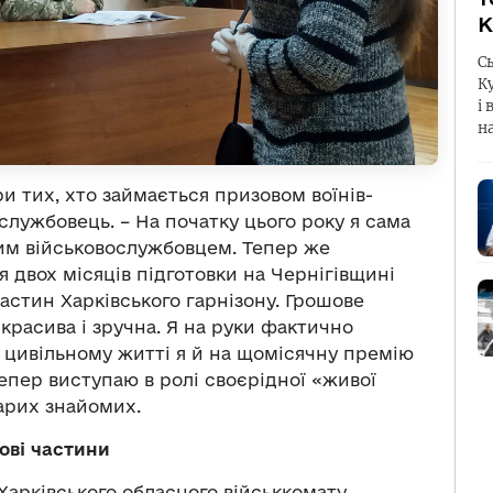
К
С
К
і 
н
и тих, хто займається призовом воїнів-
службовець. – На початку цього року я сама
м військовослужбовцем. Тепер же
 двох місяців підготовки на Чернігівщині
астин Харківського гарнізону. Грошове
расива і зручна. Я на руки фактично
 в цивільному житті я й на щомісячну премію
епер виступаю в ролі своєрідної «живої
арих знайомих.
ові частини
Харківського обласного військкомату