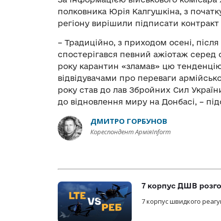
полковника Юрія Калгушкіна, з початк
регіону вирішили підписати контракт з
– Традиційно, з приходом осені, післ
спостерігався певний ажіотаж серед 
року карантин «зламав» цю тенденцію 
відвідувачами про переваги армійсько
року став до лав Збройних Сил України
до відновлення миру на Донбасі, – пі
ДМИТРО ГОРБУНОВ
Кореспондент АрміяInform
7 корпус ДШВ розго
7 корпус швидкого реагу