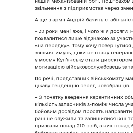
нашій механізованій роті. Поштовхом
звільнення з підприємства через зме
А ще в армії Андрій бачить стабільніс
– 32 роки мені вже, і чого ж я досяг?
похвалитися лише відзнакою за участь
«на передку». Тому хочу повернутися 
звільнятимусь, доки не стану генерало
у моєму Куп’янську стати директором
мотивацією військовослужбовець запа
До речі, представник військкомату м
цікаву тенденцію серед новобранців.
– З початку введення карантинних об
кількість запасників з-поміж числа уча
бойовим досвідом просять направити ї
раніше служили та залишилися їхні т
призвали понад 210 осіб, з них понад
бойового досвіду, але раніше служили