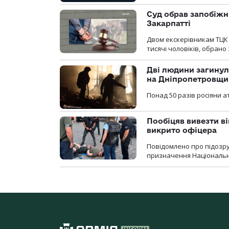
Суд обрав запобіжн
Закарпатті
Двом екскерівникам ТЦК 
тисячі чоловіків, обрано
Дві людини загинул
на Дніпропетровщи
Понад 50 разів росіяни 
Пообіцяв вивезти ві
викрито офіцера
Повідомлено про підозр
призначення Національної 