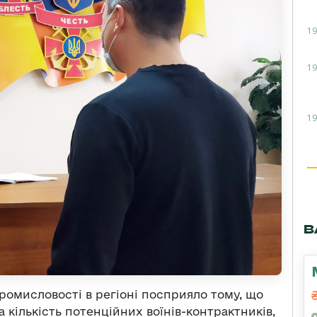
19
19
19
В
ромисловості в регіоні посприяло тому, що
 кількість потенційних воїнів-контрактників,