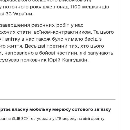
у поточного року вже понад 1100 мешканців
і ЗС України.
я завершення сезонних робіт у нас
охочих стати воїном-контрактником. Та цього
і влітку в нас також було чимало бесід з
го життя. Десь дві третини тих, хто цього
, направлено в бойові частини, які залучають
дсумував полковник Юрій Калгушкін.
ртає власну мобільну мережу сотового зв’язку
вання ДШВ ЗСУ тестує власну LTE-мережу на лінії фронту.