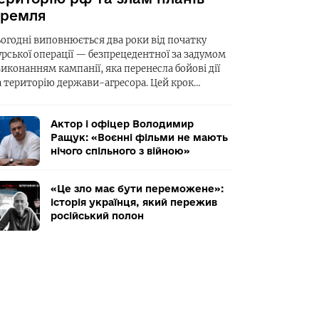
ремля
ьогодні виповнюється два роки від початку
урської операції — безпрецедентної за задумом
виконанням кампанії, яка перенесла бойові дії
а територію держави-агресора. Цей крок…
Актор і офіцер Володимир
Ращук: «Воєнні фільми не мають
нічого спільного з війною»
«Це зло має бути переможене»:
історія українця, який пережив
російський полон