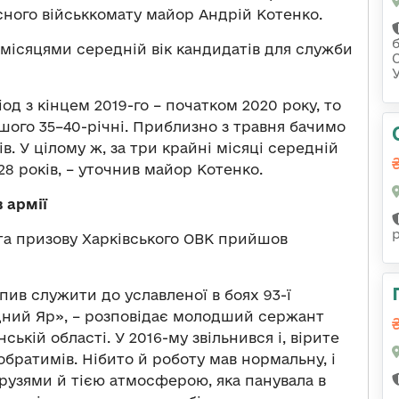
сного військкомату майор Андрій Котенко.
и місяцями середній вік кандидатів для служби
од з кінцем 2019-го – початком 2020 року, то
шого 35–40-річні. Приблизно з травня бачимо
ків. У цілому ж, за три крайні місяці середній
8 років, – уточнив майор Котенко.
 армії
 та призову Харківського ОВК прийшов
апив служити до уславленої в боях 93-ї
дний Яр», – розповідає молодший сержант
ській області. У 2016-му звільнився і, вірите
побратимів. Нібито й роботу мав нормальну, і
друзями й тією атмосферою, яка панувала в