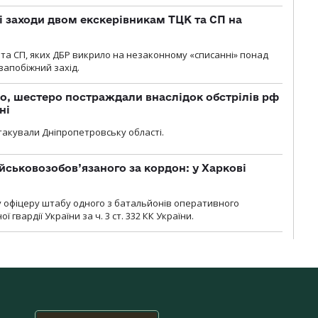
і заходи двом екскерівникам ТЦК та СП на
та СП, яких ДБР викрило на незаконному «списанні» понад
 запобіжний захід.
о, шестеро постраждали внаслідок обстрілів рф
ні
атакували Дніпропетровську області.
йськовозобов’язаного за кордон: у Харкові
у офіцеру штабу одного з батальйонів оперативного
гвардії України за ч. 3 ст. 332 КК України.