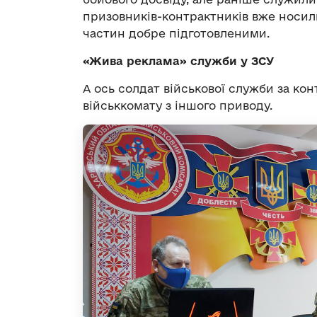
призовників-контрактників вже носили
частин добре підготовленими.
«Жива реклама» служби у ЗСУ
А ось солдат військової служби за к
військкомату з іншого приводу.