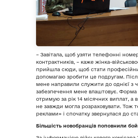
– Завітала, щоб узяти телефонні номер
контрактників, – каже жінка-військово
прийшла сюди, щоб стати професійни
допомагаю зробити це подругам. Після
мене направили служити до однієї з ч
забезпечення мене влаштовує. Форма к
отримую за рік 14 місячних виплат, а
не завжди могла розраховувати. Тож т
реклами» і спочатку звернулася до ст
Більшість новобранців поповнили бой
За інформацією військового комісара 