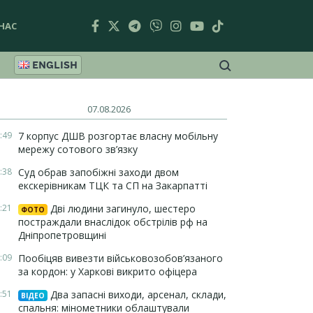
НАС
ENGLISH
07.08.2026
:49
7 корпус ДШВ розгортає власну мобільну
мережу сотового зв’язку
:38
Суд обрав запобіжні заходи двом
екскерівникам ТЦК та СП на Закарпатті
:21
Дві людини загинуло, шестеро
ФОТО
постраждали внаслідок обстрілів рф на
Дніпропетровщині
:09
Пообіцяв вивезти військовозобов’язаного
за кордон: у Харкові викрито офіцера
:51
Два запасні виходи, арсенал, склади,
ВІДЕО
спальня: мінометники облаштували