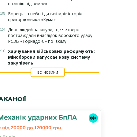
позицію під землею
:38
Борець за небо і дитячі мрії: історія
прикордонника «Кума»
:24
Двоє людей загинули, ще четверо
постраждали внаслідок ворожого удару
РСЗВ «Торнадо-С» по Ізюму
:10
Харчування військових реформують:
Міноборони запускає нову систему
закупівель
ВСІ НОВИНИ
АКАНСІЇ
Механік ударних БпЛА
від 20000 до 120000 грн