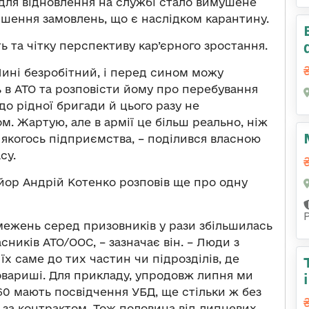
 для відновлення на службі стало вимушене
ншення замовлень, що є наслідком карантину.
ть та чітку перспективу кар’єрного зростання.
! Нині безробітний, і перед сином можу
 в АТО та розповісти йому про перебування
до рідної бригади й цього разу не
м. Жартую, але в армії це більш реально, ніж
 якогось підприємства, – поділився власною
су.
айор Андрій Котенко розповів ще про одну
межень серед призовників у рази збільшилась
сників АТО/ООС, – зазначає він. – Люди з
х саме до тих частин чи підрозділів, де
овариші. Для прикладу, упродовж липня ми
 60 мають посвідчення УБД, ще стільки ж без
 за контрактом. Тож половина від липневих