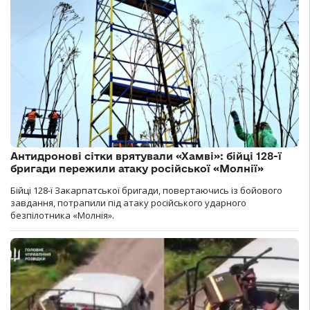
Антидронові сітки врятували «Хамві»: бійці 128-ї
бригади пережили атаку російської «Молнії»
Бійці 128-ї Закарпатської бригади, повертаючись із бойового
завдання, потрапили під атаку російського ударного
безпілотника «Молнія».