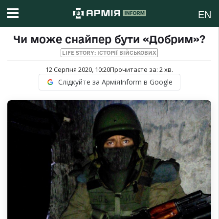
EN
Чи може снайпер бути «Добрим»?
LIFE STORY: ІСТОРІЇ ВІЙСЬКОВИХ
12 Серпня 2020, 10:20
Прочитаєте за:
2
хв.
Слідкуйте за АрміяInform в Google