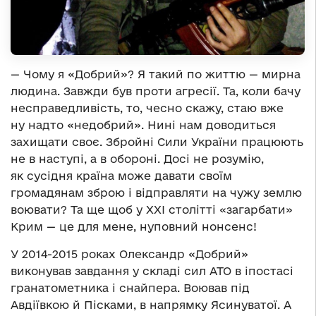
— Чому я «Добрий»? Я такий по життю — мирна
людина. Завжди був проти агресії. Та, коли бачу
несправедливість, то, чесно скажу, стаю вже
ну надто «недобрий». Нині нам доводиться
захищати своє. Збройні Сили України працюють
не в наступі, а в обороні. Досі не розумію,
як сусідня країна може давати своїм
громадянам зброю і відправляти на чужу землю
воювати? Та ще щоб у XXI столітті «загарбати»
Крим — це для мене, нуповний нонсенс!
У 2014-2015 роках Олександр «Добрий»
виконував завдання у складі сил АТО в іпостасі
гранатометника і снайпера. Воював під
Авдіївкою й Пісками, в напрямку Ясинуватої. А