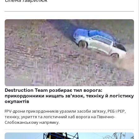
Олена Гаврилюк
Destruction Team розбирає тил ворога:
прикордонники нищать зв’язок, техніку й логістику
окупантів
FPV-дрони прикордонників уразили засоби зв’язку, РЕБ і РЕР,
техніку, укриття та логістичний хаб ворога на Північно-
Слобожанському напрямку.