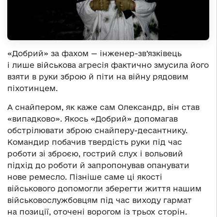
«Добрий» за фахом — інженер-зв’язківець
і лише військова агресія фактично змусила його
взяти в руки зброю й піти на війну рядовим
піхотинцем.
А снайпером, як каже сам Олександр, він став
«випадково». Якось «Добрий» допомагав
обстрілювати зброю снайперу-десантнику.
Командир побачив твердість руки під час
роботи зі зброєю, гострий слух і вольовий
підхід до роботи й запропонував опанувати
нове ремесло. Пізніше саме ці якості
військового допомогли зберегти життя нашим
військовослужбовцям під час виходу гармат
на позиції, оточені ворогом із трьох сторін.