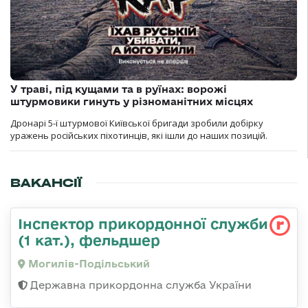
У траві, під кущами та в руїнах: ворожі
штурмовики гинуть у різноманітних місцях
Дронарі 5-ї штурмової Київської бригади зробили добірку
уражень російських піхотинців, які ішли до наших позицій.
ВАКАНСІЇ
Інспектор прикордонної служби
(1 кат.), фельдшер
Могилів-Подільський
Державна прикордонна служба України