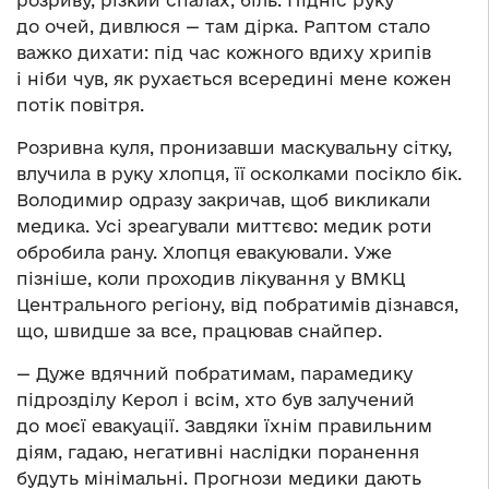
розриву, різкий спалах, біль. Підніс руку
до очей, дивлюся — там дірка. Раптом стало
важко дихати: під час кожного вдиху хрипів
і ніби чув, як рухається всередині мене кожен
потік повітря.
Розривна куля, пронизавши маскувальну сітку,
влучила в руку хлопця, її осколками посікло бік.
Володимир одразу закричав, щоб викликали
медика. Усі зреагували миттєво: медик роти
обробила рану. Хлопця евакуювали. Уже
пізніше, коли проходив лікування у ВМКЦ
Центрального регіону, від побратимів дізнався,
що, швидше за все, працював снайпер.
— Дуже вдячний побратимам, парамедику
підрозділу Керол і всім, хто був залучений
до моєї евакуації. Завдяки їхнім правильним
діям, гадаю, негативні наслідки поранення
будуть мінімальні. Прогнози медики дають