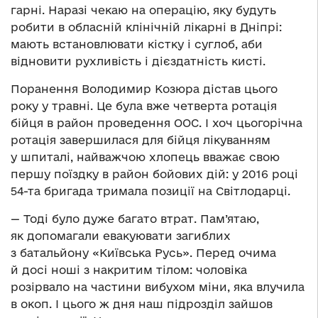
гарні. Наразі чекаю на операцію, яку будуть
робити в обласній клінічній лікарні в Дніпрі:
мають встановлювати кістку і суглоб, аби
відновити рухливість і дієздатність кисті.
Поранення Володимир Козюра дістав цього
року у травні. Це була вже четверта ротація
бійця в район проведення ООС. І хоч цьогорічна
ротація завершилася для бійця лікуванням
у шпиталі, найважчою хлопець вважає свою
першу поїздку в район бойових дій: у 2016 році
54-та бригада тримала позиції на Світлодарці.
— Тоді було дуже багато втрат. Пам’ятаю,
як допомагали евакуювати загиблих
з батальйону «Київська Русь». Перед очима
й досі ноші з накритим тілом: чоловіка
розірвало на частини вибухом міни, яка влучила
в окоп. І цього ж дня наш підрозділ зайшов