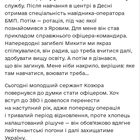
службу. Після навчання в центрі в Десні
отримав спеціальність навідника-оператора
БМП. Потім — ротація, під час якої
познайомився з Яровим. Для мене він став
прикладом справжнього офіцера-командира.
Напередодні загибелі Микити ми якраз
спілкувалися, він радив, що треба вчитися далі,
здобувати вищу освіту. А потім я дізнався,
що він загинув. Мене ніби накрило, вирішив: яке
там навчатися, воювати треба…
Сьогодні молодший сержант Козюра
повернувся до думки стати офіцером. Хоч
вступ до ЗВО і довелося перенести
на наступний рік, адже попереду операція
і тривалий період відновлення, проте хлопець
налаштований рішуче — він обов’язково вдягне
лейтенантські погони і далі захищатиме
Україну.