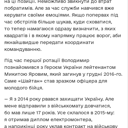
на ці позиції. Неможливо звикнути до втрат
побратимів. Але за час служби навчився вже
керувати своїми емоціями. Якщо попервах під
час обстрілів більше шукав, куди сховатися,
то тепер намагаюся одразу визначити, з яких
квадратів і в якому напрямку працює ворог, аби
якнайшвидше передати координати
командуванню.
Під час першої ротації Володимир
познайомився з Героєм України лейтенантом
Микитою Яровим, який загинув у грудні 2016-го.
Саме «Шайтан» став зразком офіцера для
молодого бійця.
— Я з 2014 року рвався захищати Україну. Але
мене відправили з військкомату довчатися,
бо мав лише 17 років. Усе склалося в 2015-му:
я отримав диплом електромонтера,
а наприкінці року уклав контракт на військову