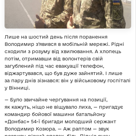
Лише на шостий день після поранення
Володимир з’явився в мобільній мережі. Рідні
сходили з розуму від хвилювання. А хлопець
потім, отримавши від волонтерів свій
загублений під час евакуації телефон,
віджартувався, що був дуже зайнятий. І лише
за пару днів зізнався: він у військовому госпіталі
у Вінниці.
— Було звичайне чергування на позиції,
як кажуть, ніщо не віщувало лиха, — пригадує
командир бойової машини батальйону
«Донбас» 54-ї бригади молодший сержант
Володимир Козюра. — Аж раптом — звук