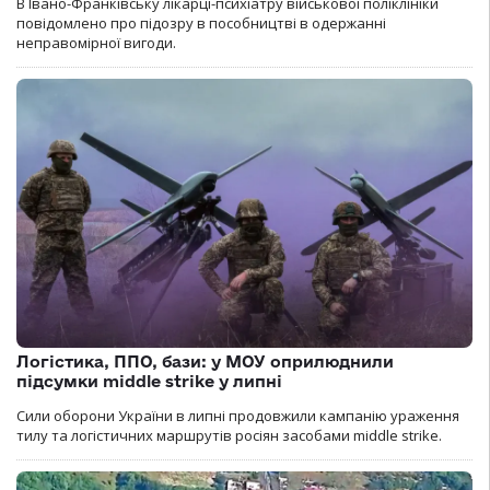
В Івано-Франківську лікарці-психіатру військової поліклініки
повідомлено про підозру в пособництві в одержанні
неправомірної вигоди.
Логістика, ППО, бази: у МОУ оприлюднили
підсумки middle strike у липні
Сили оборони України в липні продовжили кампанію ураження
тилу та логістичних маршрутів росіян засобами middle strike.