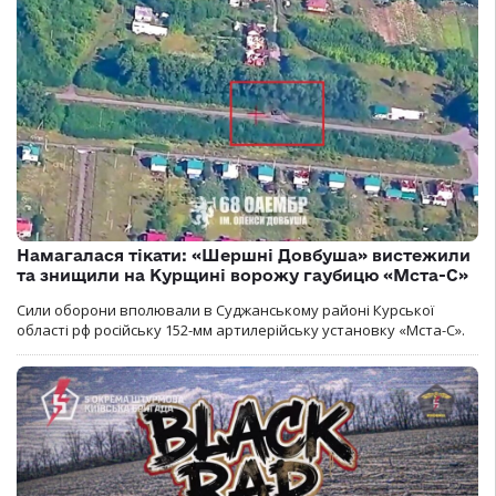
Намагалася тікати: «Шершні Довбуша» вистежили
та знищили на Курщині ворожу гаубицю «Мста-С»
Сили оборони вполювали в Суджанському районі Курської
області рф російську 152-мм артилерійську установку «Мста-С».