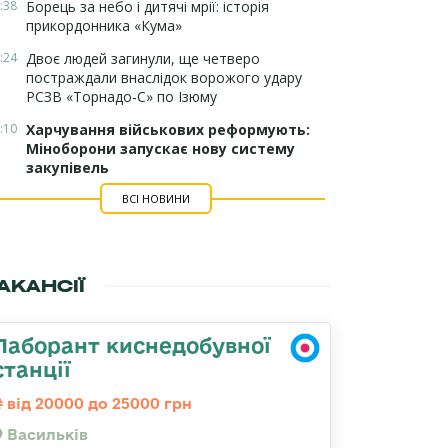
:38
Борець за небо і дитячі мрії: історія
прикордонника «Кума»
:24
Двоє людей загинули, ще четверо
постраждали внаслідок ворожого удару
РСЗВ «Торнадо-С» по Ізюму
:10
Харчування військових реформують:
Міноборони запускає нову систему
закупівель
ВСІ НОВИНИ
АКАНСІЇ
Лаборант киснедобувної
станції
від 20000 до 25000 грн
Васильків