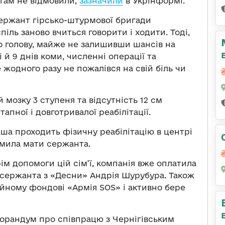
 там не відмовили,
зазначили
в Укрінформі.
сержант гірсько-штурмової бригади
іль заново вчиться говорити і ходити. Тоді,
о голову, майже не залишивши шансів на
 й 9 днів коми, численні операції та
 жодного разу не пожалівся на свій біль чи
 мозку 3 ступеня та відсутність 12 см
апної і довготривалої реабілітації.
аша проходить фізичну реабілітацію в центрі
омила мати сержанта.
ім допомоги цій сім’ї, компанія вже оплатила
і сержанта з «Десни» Андрія Шурубура. Також
йному фондові «Армія SOS» і активно бере
орандум про співпрацю з Чернігівським