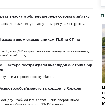
П
ртає власну мобільну мережу сотового зв’язку
вання ДШВ ЗСУ тестує власну LTE-мережу на лінії фронту.
і заходи двом екскерівникам ТЦК та СП на
та СП, яких ДБР викрило на незаконному «списанні» понад
 запобіжний захід.
о, шестеро постраждали внаслідок обстрілів рф
ні
атакували Дніпропетровську області.
Д
йськовозобов’язаного за кордон: у Харкові
п
т
у офіцеру штабу одного з батальйонів оперативного
К
гвардії України за ч. 3 ст. 332 КК України.