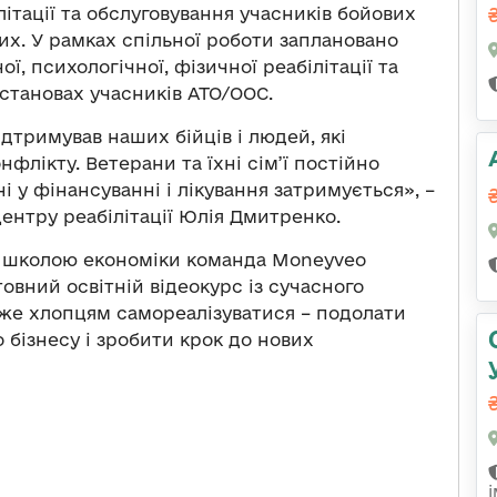
тації та обслуговування учасників бойових
блих. У рамках спільної роботи заплановано
ї, психологічної, фізичної реабілітації та
становах учасників АТО/ООС.
дтримував наших бійців і людей, які
флікту. Ветерани та їхні сім’ї постійно
 у фінансуванні і лікування затримується», –
ентру реабілітації Юлія Дмитренко.
ою школою економіки команда Moneyveo
овний освітній відеокурс із сучасного
же хлопцям самореалізуватися – подолати
 бізнесу і зробити крок до нових