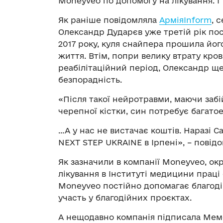
Moneyveo по допомогу на лікування. І
Як раніше повідомляла
АрміяInform
, 
Олександр Дударєв уже третій рік посп
2017 року, куля снайпера прошила йог
життя. Втім, попри велику втрату крові
реабілітаційний період, Олександр ще
безпорадність.
«Після такої нейротравми, маючи забій
черепної кістки, син потребує багатоет
…А у нас не вистачає коштів. Наразі С
NEXT STEP UKRAINE в Ірпені», – повід
Як зазначили в компанії Moneyveo, окр
лікування в Інституті медицини прац
Moneyveo постійно допомагає благоді
участь у благодійних проєктах.
А нещодавно компанія підписала Мем