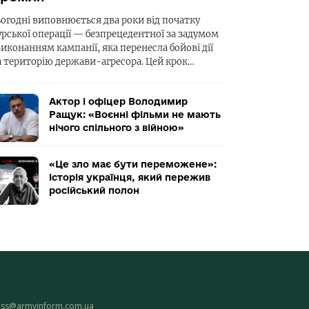
ьогодні виповнюється два роки від початку
урської операції — безпрецедентної за задумом
виконанням кампанії, яка перенесла бойові дії
а територію держави-агресора. Цей крок…
Актор і офіцер Володимир
Ращук: «Воєнні фільми не мають
нічого спільного з війною»
«Це зло має бути переможене»:
історія українця, який пережив
російський полон
ess@armyinform.com.ua