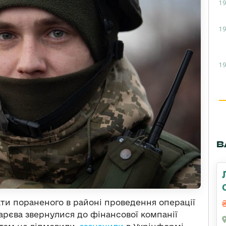
19
19
19
В
мати пораненого в районі проведення операції
арєва звернулися до фінансової компанії