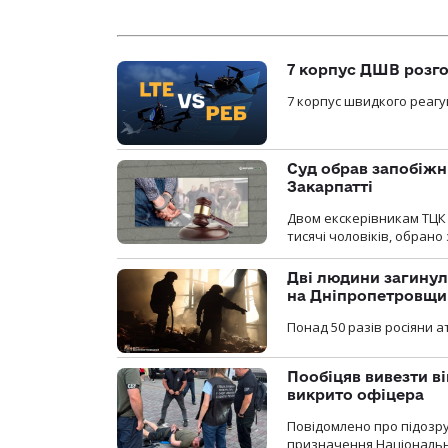
7 корпус ДШВ розго
7 корпус швидкого реагу
Суд обрав запобіжн
Закарпатті
Двом екскерівникам ТЦК 
тисячі чоловіків, обрано
Дві людини загинул
на Дніпропетровщи
Понад 50 разів росіяни 
Пообіцяв вивезти ві
викрито офіцера
Повідомлено про підозр
призначення Національної 