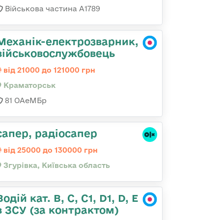
Військова частина А1789
Механік-електрозварник,
військовослужбовець
від 21000 до 121000 грн
Краматорськ
81 ОАеМБр
сапер, радіосапер
від 25000 до 130000 грн
Згурівка, Київська область
Водій кат. В, С, С1, D1, D, E
в ЗСУ (за контрактом)