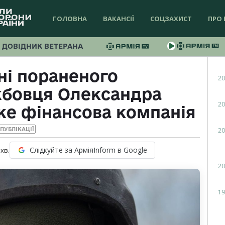
ГОЛОВНА
ВАКАНСІЇ
СОЦЗАХИСТ
ПРО 
ДОВІДНИК ВЕТЕРАНА
ні пораненого
20
жбовця Олександра
20
е фінансова компанія
20
ПУБЛІКАЦІЇ
Слідкуйте за АрміяInform в Google
хв.
20
19