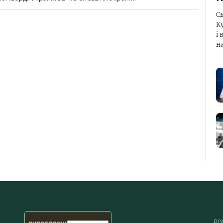
С
К
і 
н
pr