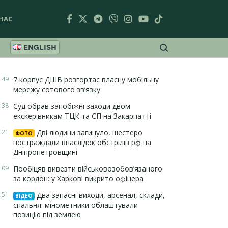
НАС
ENGLISH
:49
7 корпус ДШВ розгортає власну мобільну
мережу сотового зв’язку
:38
Суд обрав запобіжні заходи двом
екскерівникам ТЦК та СП на Закарпатті
:21
Дві людини загинуло, шестеро
ФОТО
постраждали внаслідок обстрілів рф на
Дніпропетровщині
:09
Пообіцяв вивезти військовозобов’язаного
за кордон: у Харкові викрито офіцера
:51
Два запасні виходи, арсенал, склади,
ВІДЕО
спальня: мінометники облаштували
позицію під землею