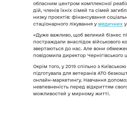
обласним центром комплексної реабілі
дій, членів їхніх сімей та сімей заги
низку проєктів: фінансування соціально
стаціонарного лікування у
медичних
у
«Дуже важливо, щоб великий бізнес пі
постраждали внаслідок військового кон
звертаються до нас. Але вони обмежені
повідомила директор Чернігівського ц
Окрім того, у 2019 спільно з Київськ
підготувала для ветеранів АТО безкошт
онлайн-маркетингу. Навчання допомо
невпевненість перед відкриттям свого
можливостей у мирному житті.