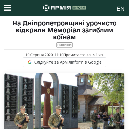
EN
На Дніпропетровщині урочисто
відкрили Меморіал загиблим
воїнам
НОВИНИ
10 Серпня 2020, 11:10
Прочитаєте за:
< 1
хв.
Слідкуйте за АрміяInform в Google