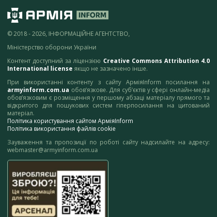
© 2018 - 2026, ІНФОРМАЦІЙНЕ АГЕНТСТВО,
Міністерство оборони України
Контент доступний за ліцензією
Creative Commons Attribution 4.0
International license
якщо не зазначено інше.
При використанні контенту з сайту АрміяInform посилання на
armyinform.com.ua
обов’язкове. Для суб’єктів у сфері онлайн-медіа
обов’язковим є розміщення у першому абзаці матеріалу прямого та
відкритого для пошукових систем гіперпосилання на цитований
матеріал.
Політика користування сайтом АрміяInform
Політика використання файлів cookie
Зауваження та пропозиції по роботі сайту надсилайте на адресу:
webmaster@armyinform.com.ua