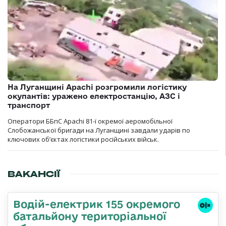
На Луганщині Apachi розгромили логістику
окупантів: уражено електростанцію, АЗС і
транспорт
Оператори ББпС Apachi 81-ї окремої аеромобільної
Слобожанської бригади на Луганщині завдали ударів по
ключових об’єктах логістики російських військ.
ВАКАНСІЇ
Водій-електрик 155 окремого
батальйону територіальної