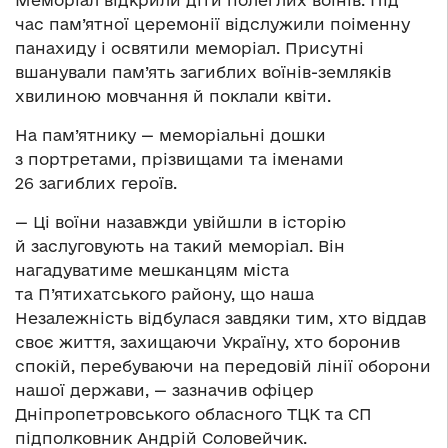
Меморіал відкрили діти полеглих воїнів. Під
час пам’ятної церемонії відслужили поіменну
панахиду і освятили меморіал. Присутні
вшанували пам’ять загиблих воїнів-земляків
хвилиною мовчання й поклали квіти.
На пам’ятнику — меморіальні дошки
з портретами, прізвищами та іменами
26 загиблих героїв.
— Ці воїни назавжди увійшли в історію
й заслуговують на такий меморіал. Він
нагадуватиме мешканцям міста
та П’ятихатського району, що наша
Незалежність відбулася завдяки тим, хто віддав
своє життя, захищаючи Україну, хто боронив
спокій, перебуваючи на передовій лінії оборони
нашої держави, — зазначив офіцер
Дніпропетровського обласного ТЦК та СП
підполковник Андрій Соловейчик.