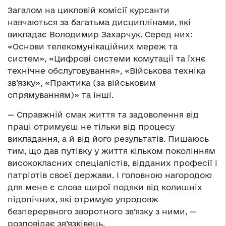
Загалом на цикловій комісії курсанти
навчаються за багатьма дисциплінами, які
викладає Володимир Захарчук. Серед них:
«Основи телекомунікаційних мереж та
систем», «Цифрові системи комутації та їхнє
технічне обслуговування», «Військова техніка
зв’язку», «Практика (за військовим
спрямуванням)» та інші.
— Справжній смак життя та задоволення від
праці отримуєш не тільки від процесу
викладання, а й від його результатів. Пишаюсь
тим, що дав путівку у життя кільком поколінням
висококласних спеціалістів, відданих професії і
патріотів своєї держави. І головною нагородою
для мене є слова щирої подяки від колишніх
підопічних, які отримую упродовж
безперервного зворотного зв’язку з ними, —
розповідає зв’язківець.