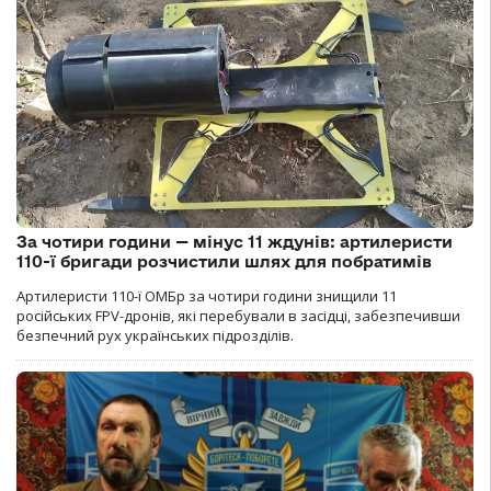
За чотири години — мінус 11 ждунів: артилеристи
110-ї бригади розчистили шлях для побратимів
Артилеристи 110-ї ОМБр за чотири години знищили 11
російських FPV-дронів, які перебували в засідці, забезпечивши
безпечний рух українських підрозділів.