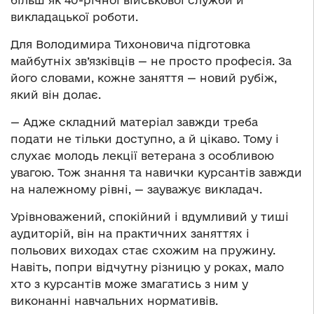
більш як 40-річної військової служби й
викладацької роботи.
Для Володимира Тихоновича підготовка
майбутніх зв’язківців — не просто професія. За
його словами, кожне заняття — новий рубіж,
який він долає.
— Адже складний матеріал завжди треба
подати не тільки доступно, а й цікаво. Тому і
слухає молодь лекції ветерана з особливою
увагою. Тож знання та навички курсантів завжди
на належному рівні, — зауважує викладач.
Урівноважений, спокійний і вдумливий у тиші
аудиторій, він на практичних заняттях і
польових виходах стає схожим на пружину.
Навіть, попри відчутну різницю у роках, мало
хто з курсантів може змагатись з ним у
виконанні навчальних нормативів.