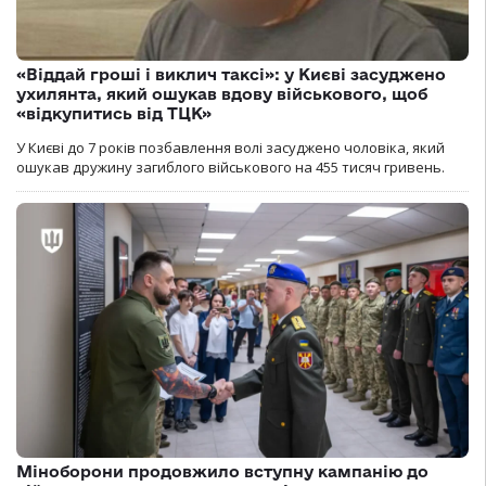
«Віддай гроші і виклич таксі»: у Києві засуджено
ухилянта, який ошукав вдову військового, щоб
«відкупитись від ТЦК»
У Києві до 7 років позбавлення волі засуджено чоловіка, який
ошукав дружину загиблого військового на 455 тисяч гривень.
Міноборони продовжило вступну кампанію до