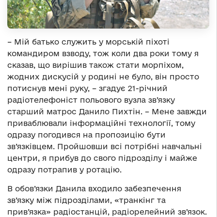
– Мій батько служить у морській піхоті
командиром взводу, тож коли два роки тому я
сказав, що вирішив також стати морпіхом,
жодних дискусій у родині не було, він просто
потиснув мені руку, – згадує 21-річний
радіотелефоніст польового вузла зв’язку
старший матрос Данило Пихтін. – Мене завжди
приваблювали інформаційні технології, тому
одразу погодився на пропозицію бути
зв’язківцем. Пройшовши всі потрібні навчальні
центри, я прибув до свого підрозділу і майже
одразу потрапив у ротацію.
В обов’язки Данила входило забезпечення
зв’язку між підрозділами, «транкінг та
прив’язка» радіостанцій, радіорелейний зв’язок.