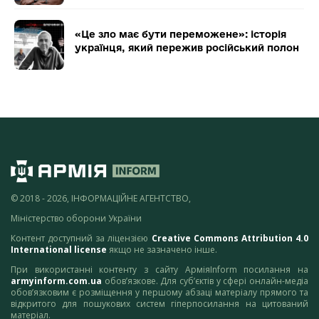
«Це зло має бути переможене»: історія
українця, який пережив російський полон
© 2018 - 2026, ІНФОРМАЦІЙНЕ АГЕНТСТВО,
Міністерство оборони України
Контент доступний за ліцензією
Creative Commons Attribution 4.0
International license
якщо не зазначено інше.
При використанні контенту з сайту АрміяInform посилання на
armyinform.com.ua
обов’язкове. Для суб’єктів у сфері онлайн-медіа
обов’язковим є розміщення у першому абзаці матеріалу прямого та
відкритого для пошукових систем гіперпосилання на цитований
матеріал.