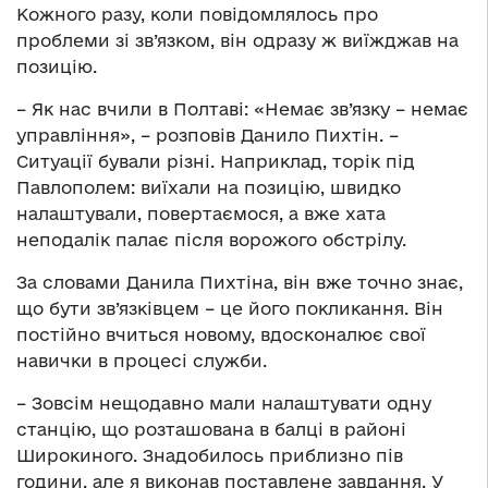
Кожного разу, коли повідомлялось про
проблеми зі зв’язком, він одразу ж виїжджав на
позицію.
– Як нас вчили в Полтаві: «Немає зв’язку – немає
управління», – розповів Данило Пихтін. –
Ситуації бували різні. Наприклад, торік під
Павлополем: виїхали на позицію, швидко
налаштували, повертаємося, а вже хата
неподалік палає після ворожого обстрілу.
За словами Данила Пихтіна, він вже точно знає,
що бути зв’язківцем – це його покликання. Він
постійно вчиться новому, вдосконалює свої
навички в процесі служби.
– Зовсім нещодавно мали налаштувати одну
станцію, що розташована в балці в районі
Широкиного. Знадобилось приблизно пів
години, але я виконав поставлене завдання. У