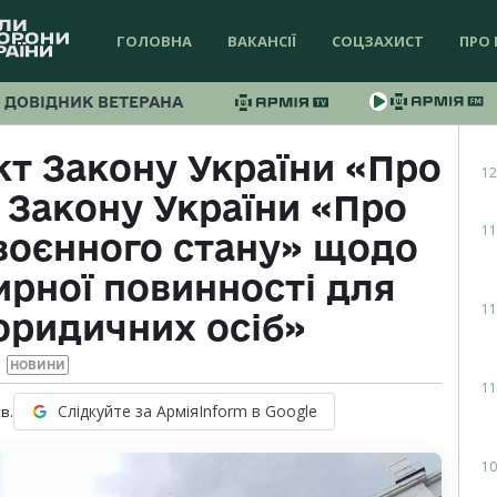
ГОЛОВНА
ВАКАНСІЇ
СОЦЗАХИСТ
ПРО 
ДОВІДНИК ВЕТЕРАНА
кт Закону України «Про
12
 Закону України «Про
11
воєнного стану» щодо
ирної повинності для
11
юридичних осіб»
НОВИНИ
11
Слідкуйте за АрміяInform в Google
в.
10