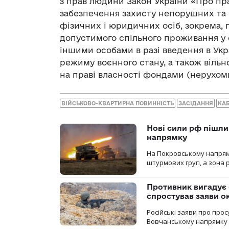
з прав людини Закон України «Про пр
забезпечення захисту непорушних та 
фізичних і юридичних осіб, зокрема, 
допустимого спільного проживання у 
іншими особами в разі введення в Укра
режиму воєнного стану, а також віль
на праві власності фондами (нерухом
ВІЙСЬКОВО-КВАРТИРНА ПОВИННІСТЬ
ЗАСІДАННЯ
КАБ
Нові сили рф пішли
напрямку
На Покровському напрямку
штурмових груп, а зона р
Противник вигадує 
спростував заяви о
Російські заяви про про
Вовчанському напрямку о