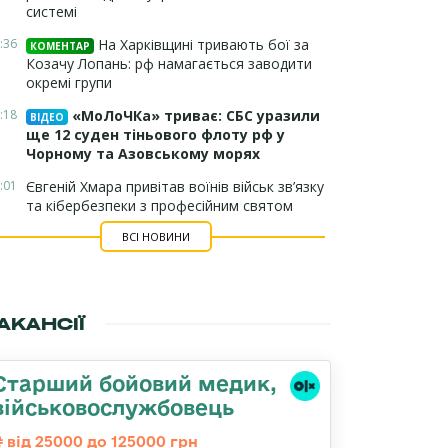
системі
:36
На Харківщині тривають бої за
КОМЕНТАР
Козачу Лопань: рф намагається заводити
окремі групи
:18
«МоЛоЧКа» триває: СБС уразили
ВІДЕО
ще 12 суден тіньового флоту рф у
Чорному та Азовському морях
:01
Євгеній Хмара привітав воїнів військ зв’язку
та кібербезпеки з професійним святом
ВСІ НОВИНИ
АКАНСІЇ
Старший бойовий медик,
військовослужбовець
від 25000 до 125000 грн