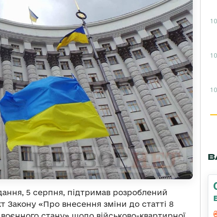
10
10
10
В
ідання, 5 серпня, підтримав розроблений
т Закону «Про внесення зміни до статті 8
воєнного стану» щодо військово-квартирної