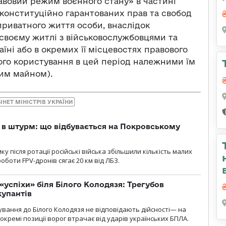
авовий режим воєнного стану» в частині
конституційно гарантованих прав та свобод
приватного життя особи, внаслідок
своєму житлі з військовослужбовцями та
їні або в окремих її місцевостях правового
ного користування в цей період належними їм
им майном).
ІНЕТ МІНІСТРІВ УКРАЇНИ
 в штурм: що відбувається на Покровському
 після ротації російські війська збільшили кількість малих
оботи FPV-дронів сягає 20 км від ЛБЗ.
«успіхи» біля Білого Колодязя: Трегубов
купантів
сування до Білого Колодязя не відповідають дійсності— на
кремі позиції ворог втрачає від ударів українських БПЛА.