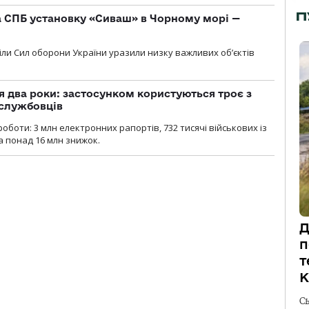
П
 СПБ установку «Сиваш» в Чорному морі —
діли Сил оборони України уразили низку важливих об’єктів
 два роки: застосунком користуються троє з
ослужбовців
роботи: 3 млн електронних рапортів, 732 тисячі військових із
 понад 16 млн знижок.
Д
п
т
К
С