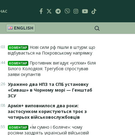
НАС
ENGLISH
:03
Нові сили рф пішли в штурм: що
КОМЕНТАР
відбувається на Покровському напрямку
:44
Противник вигадує «успіхи» біля
КОМЕНТАР
Білого Колодязя: Трегубов спростував
заяви окупантів
:26
Уражено два НПЗ та СПБ установку
«Сиваш» в Чорному морі — Генштаб
ЗСУ
:08
Армія+ виповнилося два роки:
застосунком користуються троє з
чотирьох військовослужбовців
:55
«Їм сумно і боляче»: чому
КОМЕНТАР
росіяни заздрять українській військовій