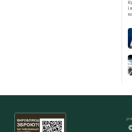
К
і 
н
pr