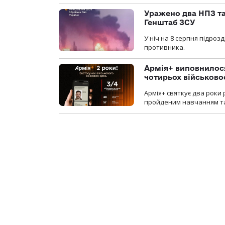
Уражено два НПЗ та
Генштаб ЗСУ
У ніч на 8 серпня підроз
противника.
Армія+ виповнилося
чотирьох військов
Армія+ святкує два роки 
пройденим навчанням та