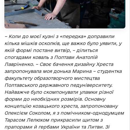
– Коли до моєї кузні з «передка» доправили
кілька мішків осколків, ще важко було уявити, у
якій формі постане витвір, – ділиться
спогадами коваль з Полтави Анатолій
Лавріненко. – Своє бачення дизайну Хреста
запропонувала моя донька Марина – студентка
факультету образотворчого мистецтва
Полтавського державного педуніверситету.
Найважче було скомпонувати уламки різної
форми до необхідних розмірів. Основну
концепцію козацького хреста, запропоновану
Олексієм Соколом, я з помічником-однодумцем
Тарасом Лелюхом прикрасили щитом з
прапорами й гербами України та Литви. Зі