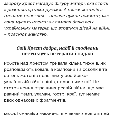
звороту хрест нагадує фігуру матері, яка стоїть
з розпростертими руками. А низки жетонів з
іменами полеглих – неначе сумне намисто, яке
вона мусить носити як символ болю всіх
українських матерів, що втратили дітей на війні,
– пояснює майстер.
Свій Хрест добра, надії й сподівань
нестимуть ветерани і надалі
Робота над Хрестом тривала кілька тижнів. Як
розповідають ковалі, в композиції з осколків та
сотень жетонів полеглих у російсько-
українській війні воїнів, немає симетрії. Це
ототожнення страшних реалій війни, що має
рваний темп, уламки, гострі краї. Тут немає
двох однакових фрагментів.
Мужні чоловіки говорять, що вклали душу в цей