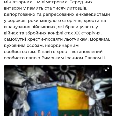
мініатюрних – міліметрових. Серед них –
витвори у пам’ять ста тисяч литовців,
депортованих та репресованих енкаведистами
у сорокові роки минулого сторіччя, хрести на
вшанування військових, які брали участь у
війнах та збройних конфліктах XX сторіччя,
самобутні хрести-посвяти льотчикам, морякам,
духовним особам, неординарним
особистостям. Є навіть хрест, встановлений
особисто папою Римським Іоанном Павлом ІІ.