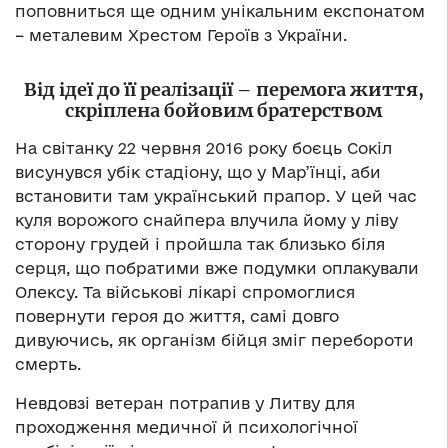
поповниться ще одним унікальним експонатом
– металевим Хрестом Героїв з України.
Від ідеї до її реалізації – перемога життя,
скріплена бойовим братерством
На світанку 22 червня 2016 року боєць Сокіл
висунувся убік стадіону, що у Мар’їнці, аби
встановити там український прапор. У цей час
куля ворожого снайпера влучила йому у ліву
сторону грудей і пройшла так близько біля
серця, що побратими вже подумки оплакували
Олексу. Та військові лікарі спромоглися
повернути героя до життя, самі довго
дивуючись, як організм бійця зміг перебороти
смерть.
Невдовзі ветеран потрапив у Литву для
проходження медичної й психологічної