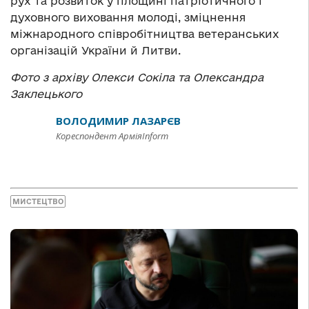
рух та розвиток у площині патріотичного і
духовного виховання молоді, зміцнення
міжнародного співробітництва ветеранських
організацій України й Литви.
Фото з архіву Олекси Сокіла та Олександра
Заклецького
ВОЛОДИМИР ЛАЗАРЄВ
Кореспондент АрміяInform
МИСТЕЦТВО