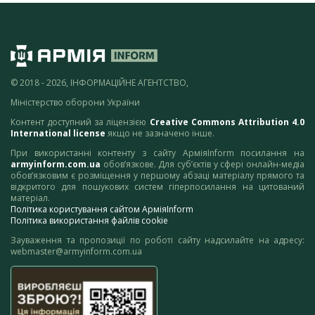
© 2018 - 2026, ІНФОРМАЦІЙНЕ АГЕНТСТВО,
Міністерство оборони України
Контент доступний за ліцензією
Creative Commons Attribution 4.0
International license
якщо не зазначено інше.
При використанні контенту з сайту АрміяInform посилання на
armyinform.com.ua
обов’язкове. Для суб’єктів у сфері онлайн-медіа
обов’язковим є розміщення у першому абзаці матеріалу прямого та
відкритого для пошукових систем гіперпосилання на цитований
матеріал.
Політика користування сайтом АрміяInform
Політика використання файлів cookie
Зауваження та пропозиції по роботі сайту надсилайте на адресу:
webmaster@armyinform.com.ua