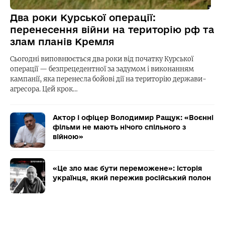
Два роки Курської операції:
перенесення війни на територію рф та
злам планів Кремля
Сьогодні виповнюється два роки від початку Курської
операції — безпрецедентної за задумом і виконанням
кампанії, яка перенесла бойові дії на територію держави-
агресора. Цей крок…
Актор і офіцер Володимир Ращук: «Воєнні
фільми не мають нічого спільного з
війною»
«Це зло має бути переможене»: історія
українця, який пережив російський полон