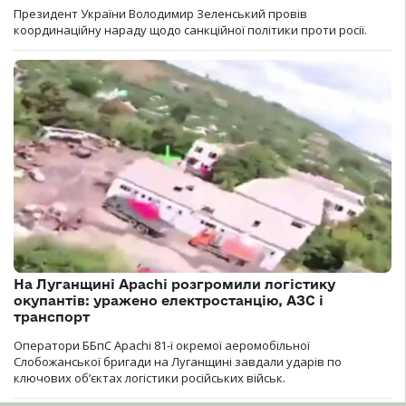
Президент України Володимир Зеленський провів
координаційну нараду щодо санкційної політики проти росії.
На Луганщині Apachi розгромили логістику
окупантів: уражено електростанцію, АЗС і
транспорт
Оператори ББпС Apachi 81-ї окремої аеромобільної
Слобожанської бригади на Луганщині завдали ударів по
ключових об’єктах логістики російських військ.