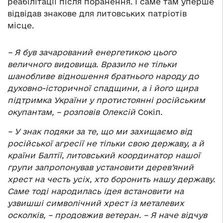
реабілітації після поранення. І саме там уперше
відвідав знакове для литовських патріотів
місце.
– Я був зачарований енергетикою цього
величного видовища. Вразило не тільки
шанобливе відношення братнього народу до
духовно-історичної спадщини, а і його щира
підтримка України у протистоянні російським
окупантам, – розповів Олексій
Сокіл
.
– У знак подяки за те, що ми захищаємо від
російської агресії не тільки свою державу, а й
країни Балтії, литовський координатор нашої
групи запропонував установити дерев’яний
хрест на честь усіх, хто боронить нашу державу.
Саме тоді народилась ідея встановити на
узвишші символічний хрест із металевих
осколків, – продовжив ветеран. – Я наче відчув