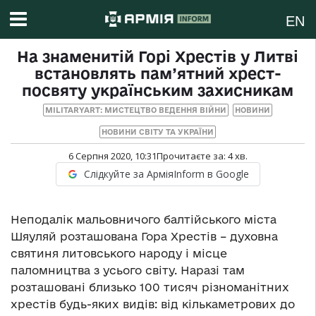
EN
На знаменитій Горі Хрестів у Литві
встановлять пам’ятний хрест-
посвяту українським захисникам
MILITARYART: МИСТЕЦТВО ВЕДЕННЯ ВІЙНИ
НОВИНИ
НОВИНИ СВІТУ ТА УКРАЇНИ
6 Серпня 2020, 10:31
Прочитаєте за:
4
хв.
Слідкуйте за АрміяInform в Google
Неподалік мальовничого балтійського міста
Шяуляй розташована Гора Хрестів – духовна
святиня литовського народу і місце
паломництва з усього світу. Наразі там
розташовані близько 100 тисяч різноманітних
хрестів будь-яких видів: від кількаметрових до