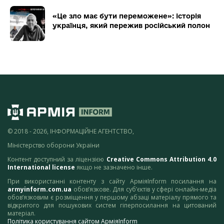
«Це зло має бути переможене»: історія
українця, який пережив російський полон
© 2018 - 2026, ІНФОРМАЦІЙНЕ АГЕНТСТВО,
Міністерство оборони України
Контент доступний за ліцензією
Creative Commons Attribution 4.0
International license
якщо не зазначено інше.
При використанні контенту з сайту АрміяInform посилання на
armyinform.com.ua
обов’язкове. Для суб’єктів у сфері онлайн-медіа
обов’язковим є розміщення у першому абзаці матеріалу прямого та
відкритого для пошукових систем гіперпосилання на цитований
матеріал.
Політика користування сайтом АрміяInform