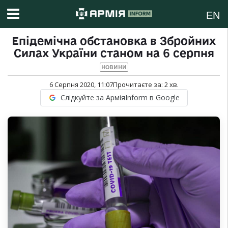
EN
Епідемічна обстановка в Збройних
Силах України станом на 6 серпня
НОВИНИ
6 Серпня 2020, 11:07
Прочитаєте за:
2
хв.
Слідкуйте за АрміяInform в Google