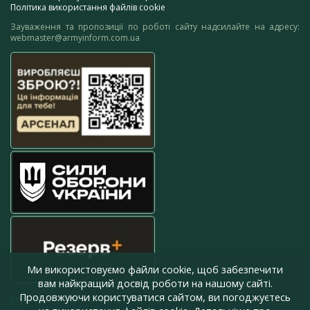
Політика використання файлів cookie
Зауваження та пропозиції по роботі сайту надсилайте на адресу:
webmaster@armyinform.com.ua
Ми використовуємо файли cookie, щоб забезпечити
вам найкращий досвід роботи на нашому сайті.
Продовжуючи користуватися сайтом, ви погоджуєтесь
press@armyinform.com.ua