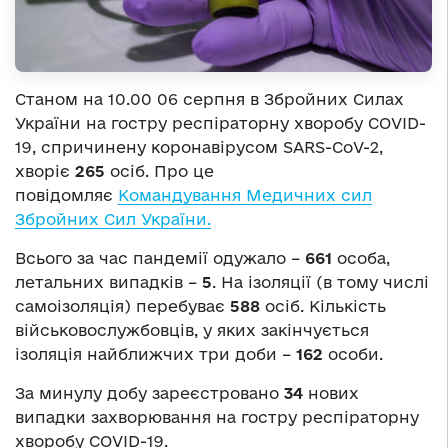
Станом на 10.00 06 серпня в Збройних Силах
України на гостру респіраторну хворобу COVID-
19, спричинену коронавірусом SARS-CoV-2,
хворіє
265
осіб. Про це
повідомляє
Командування Медичних сил
Збройних Сил України.
Всього за час пандемії одужало –
661
особа,
летальних випадків –
5
. На ізоляції (в тому числі
самоізоляція) перебуває
588
осіб. Кількість
військовослужбовців, у яких закінчується
ізоляція найближчих три доби –
162
особи.
За минулу добу зареєстровано
34
нових
випадки захворювання на гостру респіраторну
хворобу COVID-19.