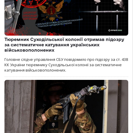
Тюремник Суходільської колонії отримав підозру
за систематичне катування українських
військовополонених
Головне слідче управління СБУ повідомило про підозру за ст. 438
КК України тюремнику Суходільської колонії за систематичне
катування військовополонених.