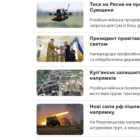
Тиск на Рясне не пр
Сумщини
Російські війська продо
загроза для Сум із боку д
Президент привітав 
святом
Напередодні професійног
та кібербезпеки державн
Куп’янськ залишаєть
напрямків
Російські війська посилю
місто малі групи. Частин
Нові сили рф пішли
напрямку
На Покровському напрямку
штурмових груп, а зона р