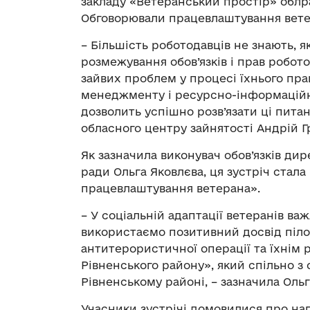
закладу «Ветеранський простір» облра
Обговорювали працевлаштування ветер
– Більшість роботодавців не знають, я
розмежування обов’язків і прав робот
зайвих проблем у процесі їхнього пр
менеджменту і ресурсно-інформаційн
дозволить успішно розв’язати ці пита
обласного центру зайнятості Андрій Г
Як зазначила виконувач обов’язків ди
ради Ольга Яковлєва, ця зустріч стал
працевлаштування ветерана».
– У соціальній адаптації ветеранів важ
використаємо позитивний досвід піл
антитерористичної операції та їхнім
Рівненського району», який спільно з
Рівненському районі, – зазначила Ольг
Учасники зустрічі домовилися про на