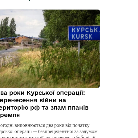
ва роки Курської операції:
еренесення війни на
ериторію рф та злам планів
ремля
ьогодні виповнюється два роки від початку
урської операції — безпрецедентної за задумом
виконанням кампанії, яка перенесла бойові дії