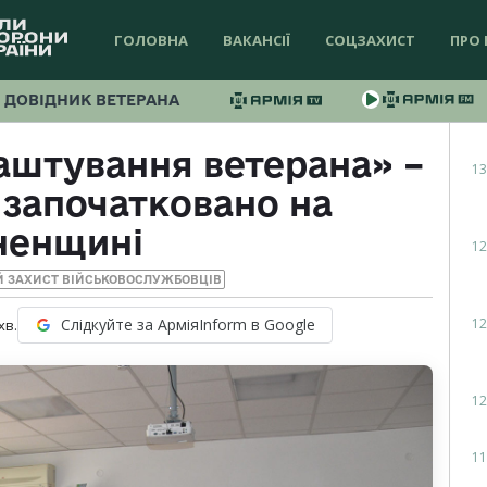
ГОЛОВНА
ВАКАНСІЇ
СОЦЗАХИСТ
ПРО 
ДОВІДНИК ВЕТЕРАНА
аштування ветерана» –
13
 започатковано на
ненщині
12
Й ЗАХИСТ ВІЙСЬКОВОСЛУЖБОВЦІВ
12
Слідкуйте за АрміяInform в Google
хв.
12
11