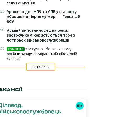
заяви окупантів
:26
Уражено два НПЗ та СПБ установку
«Сиваш» в Чорному морі — Генштаб
ЗСУ
:08
Армія+ виповнилося два роки:
застосунком користуються троє з
чотирьох військовослужбовців
:55
«Їм сумно і боляче»: чому
КОМЕНТАР
росіяни заздрять українській військовій
системі
ВСІ НОВИНИ
АКАНСІЇ
Діловод,
військовослужбовець