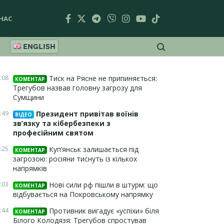
НАС
ENGLISH
:08
Тиск на Рясне не припиняється:
КОМЕНТАР
Трегубов назвав головну загрозу для
Сумщини
:49
Президент привітав воїнів
ВІДЕО
зв’язку та кібербезпеки з
професійним святом
:25
Куп’янськ залишається під
КОМЕНТАР
загрозою: росіяни тиснуть із кількох
напрямків
:03
Нові сили рф пішли в штурм: що
КОМЕНТАР
відбувається на Покровському напрямку
:44
Противник вигадує «успіхи» біля
КОМЕНТАР
Білого Колодязя: Трегубов спростував