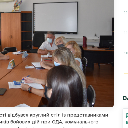
11
11
10
В
сті відбувся круглий стіл із представниками
иків бойових дій при ОДА, комунального