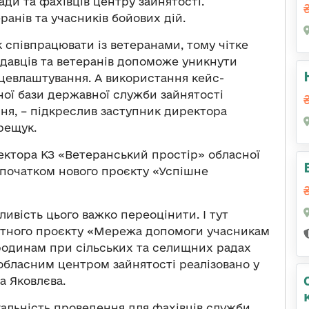
ди та фахівців центру зайнятості.
анів та учасників бойових дій.
к співпрацювати із ветеранами, тому чітке
одавців та ветеранів допоможе уникнути
ацевлаштування. А використання кейс-
ої бази державної служби зайнятості
ння, – підкреслив заступник директора
рещук.
ректора КЗ «Ветеранський простір» обласної
а початком нового проєкту «Успішне
ливість цього важко переоцінити. І тут
отного проєкту «Мережа допомоги учасникам
 родинам при сільських та селищних радах
 обласним центром зайнятості реалізовано у
а Яковлєва.
гальність проведення для фахівців служби