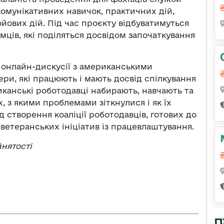
комунікативних навичок, практичних дій,
йових дій. Під час проєкту відбуватимуться
мців, які поділяться досвідом започаткування
и онлайн-дискусії з американськими
ри, які працюють і мають досвід спілкування
риканські роботодавці набирають, навчають та
, з якими проблемами зіткнулися і як їх
д створення коаліції роботодавців, готових до
ветеранських ініціатив із працевлаштування.
нятості
П