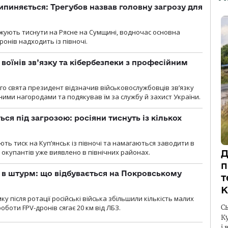
ипиняється: Трегубов назвав головну загрозу для
вжують тиснути на Рясне на Сумщині, водночас основна
ронів надходить із півночі.
воїнів зв’язку та кібербезпеки з професійним
о свята президент відзначив військовослужбовців зв’язку
ими нагородами та подякував їм за службу й захист України.
ся під загрозою: росіяни тиснуть із кількох
ють тиск на Куп’янськ із півночі та намагаються заводити в
у окупантів уже виявлено в північних районах.
Д
п
 в штурм: що відбувається на Покровському
т
К
 після ротації російські війська збільшили кількість малих
оботи FPV-дронів сягає 20 км від ЛБЗ.
С
К
і 