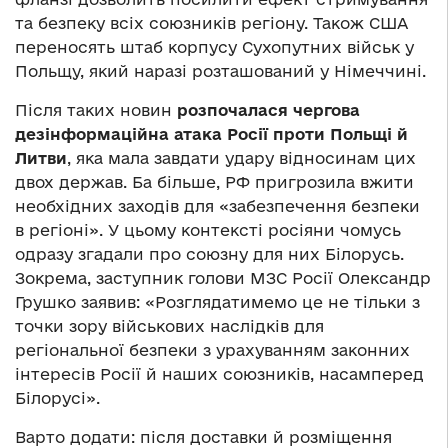
та безпеку всіх союзників регіону. Також США
переносять штаб корпусу Сухопутних військ у
Польщу, який наразі розташований у Німеччині.
Після таких новин
розпочалася чергова
дезінформаційна атака Росії проти Польщі й
Литви
, яка мала завдати удару відносинам цих
двох держав. Ба більше, РФ пригрозила вжити
необхідних заходів для «забезпечення безпеки
в регіоні». У цьому контексті росіяни чомусь
одразу згадали про союзну для них Білорусь.
Зокрема, заступник голови МЗС Росії Олександр
Грушко заявив: «Розглядатимемо це не тільки з
точки зору військових наслідків для
регіональної безпеки з урахуванням законних
інтересів Росії й наших союзників, насамперед
Білорусі».
Варто додати: після доставки й розміщення