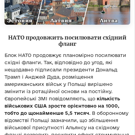
НАТО продовжить посилювати східний
фланг
Блок НАТО продовжує планомірно посилювати
східні фланги. Так, відповідно до угод, які
нещодавно підписали президенти Дональд
Трамп і Анджей Дуда, розміщення
американських військ у Польщі вирішено
змінити із ротаційної основи на постійну.
Європейські ЗМІ повідомляють, що
кількість
військових США зросте орієнтовно на 1000,
тобто до щонайменше 5,5 тисяч
. В оборонному
відомстві Польщі зазначили, що збільшення
військової присутності Альянсу на східному
фланзі дозволить посилити ефект стримування