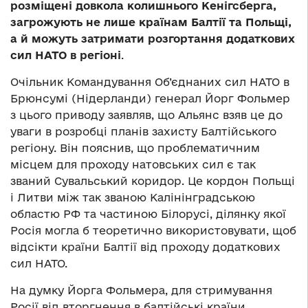
розміщені довкола колишнього Кенігсберга,
загрожують не лише країнам Балтії та Польщі,
а й можуть затримати розгортання додаткових
сил НАТО в регіоні
.
Очільник Командування Об’єднаних сил НАТО в
Брюнсумі (Нідерланди) генерал Йорг Фольмер
з цього приводу заявляв, що Альянс взяв це до
уваги в розробці планів захисту Балтійського
регіону. Він пояснив, що проблематичним
місцем для проходу натовських сил є так
званий Сувальський коридор. Це кордон Польщі
і Литви між так званою Калінінградською
областю РФ та частиною Білорусі, ділянку якої
Росія могла б теоретично використовувати, щоб
відсікти країни Балтії від проходу додаткових
сил НАТО.
На думку Йорга Фольмера, для стримування
Росії від вторгнення в балтійські країни,