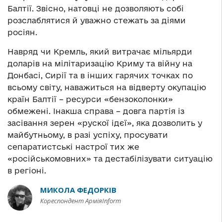
Балтії. Звісно, натовці не дозволяють собі
розслаблятися й уважно стежать за діями
росіян.
Навряд чи Кремль, який витрачає мільярди
доларів на мілітаризацію Криму та війну на
Донбасі, Сирії та в інших гарячих точках по
всьому світу, наважиться на відверту окупацію
країн Балтії – ресурси «бензоколонки»
обмежені. Інакша справа – довга партія із
засівання зерен «рускої ідєї», яка дозволить у
майбутньому, в разі успіху, просувати
сепаратистські настрої тих же
«російськомовних» та дестабілізувати ситуацію
в регіоні.
МИКОЛА ФЕДОРКІВ
Кореспондент АрміяInform