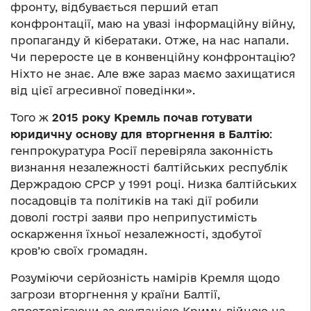
фронту, відбувається перший етап
конфронтації, маю на увазі інформаційну війну,
пропаганду й кібератаки. Отже, на нас напали.
Чи переросте це в конвенційну конфронтацію?
Ніхто не знає. Але вже зараз маємо захищатися
від цієї агресивної поведінки».
Того ж
2015 року Кремль почав готувати
юридичну основу для вторгнення в Балтію
:
генпрокуратура Росії перевіряла законність
визнання незалежності балтійських республік
Держрадою СРСР у 1991 році. Низка балтійських
посадовців та політиків на такі дії робили
доволі гострі заяви про неприпустимість
оскарження їхньої незалежності, здобутої
кров’ю своїх громадян.
Розуміючи серйозність намірів Кремля щодо
загрози вторгнення у країни Балтії,