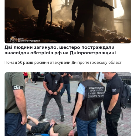
Дві людини загинуло, шестеро постраждали
внаслідок обстрілів рф на Дніпропетровщині
Понад 50 разів росіяни атакували Дніпропетровську області.