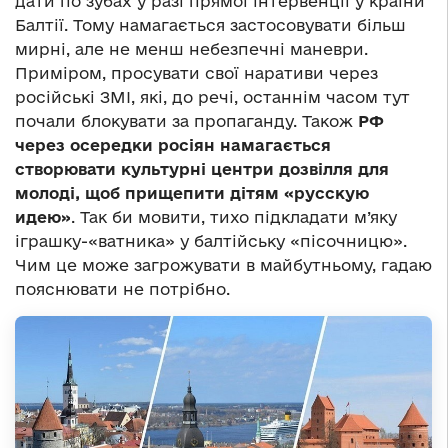
дати по зубах у разі прямої інтервенції у країни
Балтії. Тому намагається застосовувати більш
мирні, але не менш небезпечні маневри.
Приміром, просувати свої наративи через
російські ЗМІ, які, до речі, останнім часом тут
почали блокувати за пропаганду. Також
РФ
через осередки росіян намагається
створювати культурні центри дозвілля для
молоді, щоб прищепити дітям «русскую
идею»
. Так би мовити, тихо підкладати м’яку
іграшку-«ватника» у балтійську «пісочницю».
Чим це може загрожувати в майбутньому, гадаю
пояснювати не потрібно.