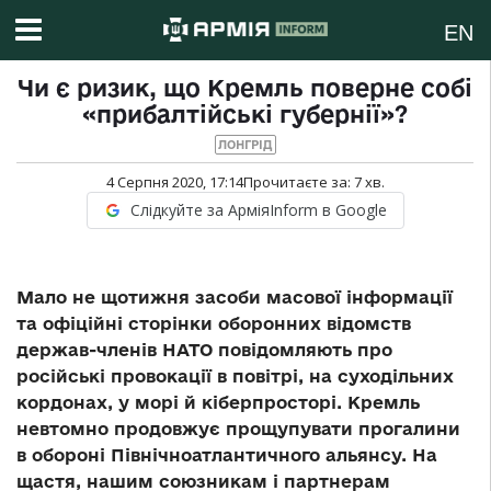
EN
Чи є ризик, що Кремль поверне собі
«прибалтійські губернії»?
ЛОНГРІД
4 Серпня 2020, 17:14
Прочитаєте за:
7
хв.
Слідкуйте за АрміяInform в Google
Мало не щотижня засоби масової інформації
та офіційні сторінки оборонних відомств
держав-членів НАТО повідомляють про
російські провокації в повітрі, на суходільних
кордонах, у морі й кіберпросторі. Кремль
невтомно продовжує прощупувати прогалини
в обороні Північноатлантичного альянсу. На
щастя, нашим союзникам і партнерам