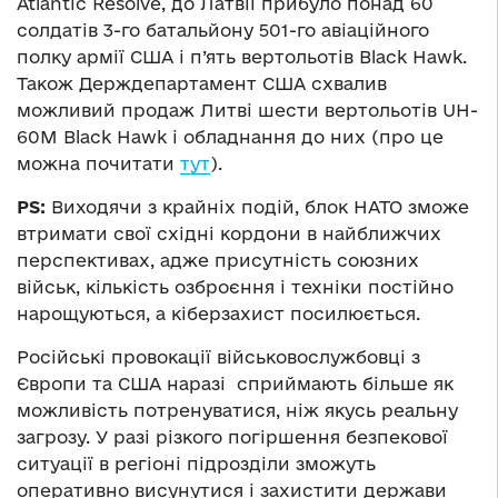
Atlantic Resolve, до Латвії прибуло понад 60
солдатів 3-го батальйону 501-го авіаційного
полку армії США і п’ять вертольотів Black Hawk.
Також Держдепартамент США схвалив
можливий продаж Литві шести вертольотів UH-
60M Black Hawk і обладнання до них (про це
можна почитати
тут
).
PS:
Виходячи з крайніх подій, блок НАТО зможе
втримати свої східні кордони в найближчих
перспективах, адже присутність союзних
військ, кількість озброєння і техніки постійно
нарощуються, а кіберзахист посилюється.
Російські провокації військовослужбовці з
Європи та США наразі сприймають більше як
можливість потренуватися, ніж якусь реальну
загрозу. У разі різкого погіршення безпекової
ситуації в регіоні підрозділи зможуть
оперативно висунутися і захистити держави