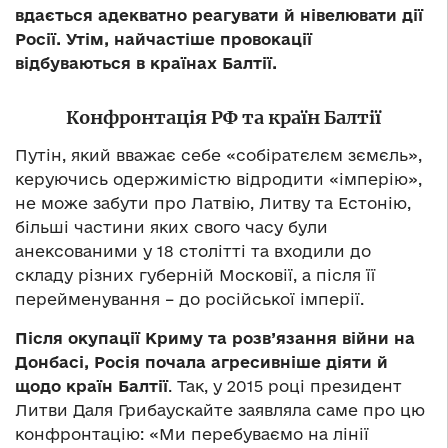
вдається адекватно реагувати й нівелювати дії
Росії. Утім, найчастіше провокації
відбуваються в країнах Балтії.
Конфронтація РФ та країн Балтії
Путін, який вважає себе «собіратєлєм зємєль»,
керуючись одержимістю відродити «імперію»,
не може забути про Латвію, Литву та Естонію,
більші частини яких свого часу були
анексованими у 18 столітті та входили до
складу різних губерній Московії, а після її
перейменування – до російської імперії.
Після окупації Криму та розв’язання війни на
Донбасі, Росія почала агресивніше діяти й
щодо країн Балтії
. Так, у 2015 році президент
Литви Даля Грибаускайте заявляла саме про цю
конфронтацію: «Ми перебуваємо на лінії