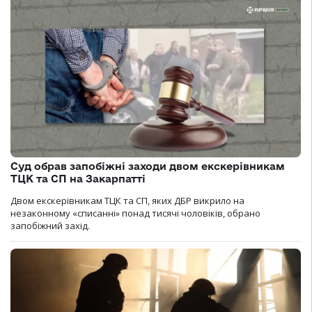
Суд обрав запобіжні заходи двом екскерівникам
ТЦК та СП на Закарпатті
Двом екскерівникам ТЦК та СП, яких ДБР викрило на
незаконному «списанні» понад тисячі чоловіків, обрано
запобіжний захід.