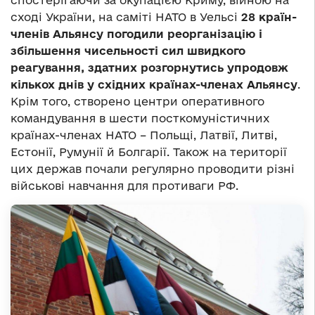
спостерігаючи за окупацією Криму, війною на
сході України, на саміті НАТО в Уельсі
28 країн-
членів Альянсу погодили реорганізацію і
збільшення чисельності сил швидкого
реагування, здатних розгорнутись упродовж
кількох днів у східних країнах-членах Альянсу
.
Крім того, створено центри оперативного
командування в шести посткомуністичних
країнах-членах НАТО – Польщі, Латвії, Литві,
Естонії, Румунії й Болгарії. Також на території
цих держав почали регулярно проводити різні
військові навчання для противаги РФ.