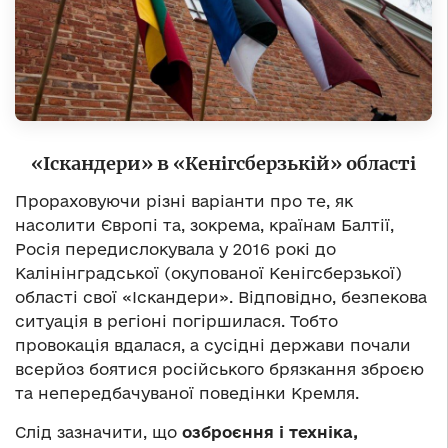
«Іскандери» в «Кенігсберзькій» області
Прораховуючи різні варіанти про те, як
насолити Європі та, зокрема, країнам Балтії,
Росія передислокувала у 2016 рокі до
Калінінградської (окупованої Кенігсберзької)
області свої «Іскандери». Відповідно, безпекова
ситуація в регіоні погіршилася. Тобто
провокація вдалася, а сусідні держави почали
всерйоз боятися російського брязкання зброєю
та непередбачуваної поведінки Кремля.
Слід зазначити, що
озброєння і техніка,