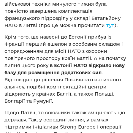
військової техніки минулого тижня була
повністю завершена комплектація
французького підрозділу у складі Батальйону
НАТО в Литві (про це можна прочитати
тут
).
Крім того, ще навесні до Естонії прибув із
Франції перший ешелон з особовим складом і
спорядженням для місії НАТО з охорони
повітряного простору країн Балтії. А на початку
липня цього року
в Естонії НАТО відкрило нову
базу для розміщення додаткових сил
.
Відповідно до рішення Північноатлантичного
альянсу, подібні комплектаційні центри
відкриють у країнах Балтії, а також Польщі,
Болгарії та Румунії.
Щодо Латвії, то союзники також зміцнюють цю
державу. Так, у середині липня, у рамках
підтримки ініціативи Strong Europe і операції