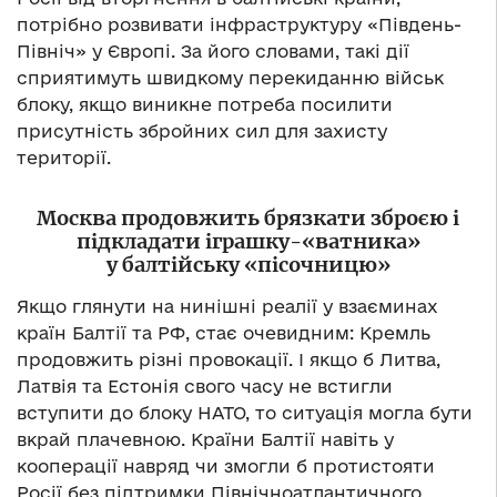
потрібно розвивати інфраструктуру «Південь-
Північ» у Європі. За його словами, такі дії
сприятимуть швидкому перекиданню військ
блоку, якщо виникне потреба посилити
присутність збройних сил для захисту
території.
Москва продовжить брязкати зброєю і
підкладати іграшку-«ватника»
у балтійську «пісочницю»
Якщо глянути на нинішні реалії у взаєминах
країн Балтії та РФ, стає очевидним: Кремль
продовжить різні провокації. І якщо б Литва,
Латвія та Естонія свого часу не встигли
вступити до блоку НАТО, то ситуація могла бути
вкрай плачевною. Країни Балтії навіть у
кооперації навряд чи змогли б протистояти
Росії без підтримки Північноатлантичного