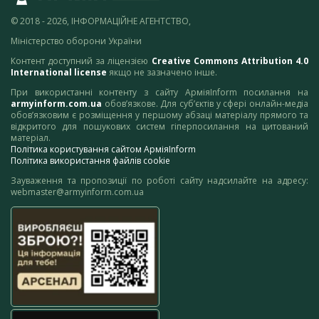
© 2018 - 2026, ІНФОРМАЦІЙНЕ АГЕНТСТВО,
Міністерство оборони України
Контент доступний за ліцензією
Creative Commons Attribution 4.0
International license
якщо не зазначено інше.
При використанні контенту з сайту АрміяInform посилання на
armyinform.com.ua
обов’язкове. Для суб’єктів у сфері онлайн-медіа
обов’язковим є розміщення у першому абзаці матеріалу прямого та
відкритого для пошукових систем гіперпосилання на цитований
матеріал.
Політика користування сайтом АрміяInform
Політика використання файлів cookie
Зауваження та пропозиції по роботі сайту надсилайте на адресу:
webmaster@armyinform.com.ua