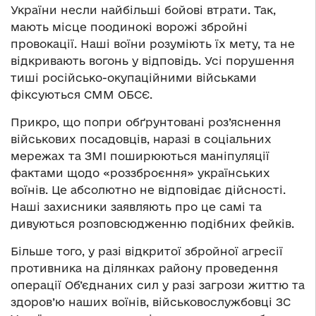
України несли найбільші бойові втрати. Так,
мають місце поодинокі ворожі збройні
провокації. Наші воїни розуміють їх мету, та не
відкривають вогонь у відповідь. Усі порушення
тиші російсько-окупаційними військами
фіксуються СММ ОБСЄ.
Прикро, що попри обґрунтовані роз’яснення
військових посадовців, наразі в соціальних
мережах та ЗМІ поширюються маніпуляції
фактами щодо «роззброєння» українських
воїнів. Це абсолютно не відповідає дійсності.
Наші захисники заявляють про це самі та
дивуються розповсюдженню подібних фейків.
Більше того, у разі відкритої збройної агресії
противника на ділянках району проведення
операції Об’єднаних сил у разі загрози життю та
здоров’ю наших воїнів, військовослужбовці ЗС