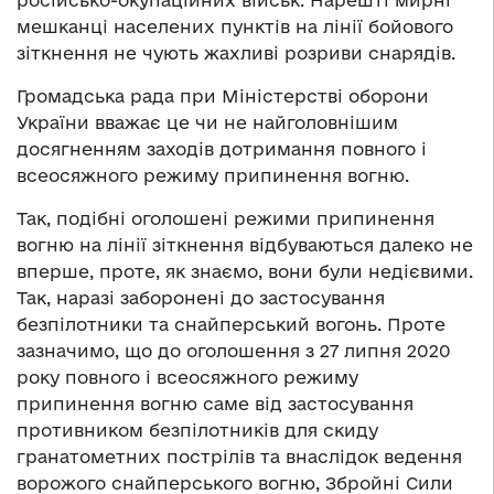
російсько-окупаційних військ. Нарешті мирні
мешканці населених пунктів на лінії бойового
зіткнення не чують жахливі розриви снарядів.
Громадська рада при Міністерстві оборони
України вважає це чи не найголовнішим
досягненням заходів дотримання повного і
всеосяжного режиму припинення вогню.
Так, подібні оголошені режими припинення
вогню на лінії зіткнення відбуваються далеко не
вперше, проте, як знаємо, вони були недієвими.
Так, наразі заборонені до застосування
безпілотники та снайперський вогонь. Проте
зазначимо, що до оголошення з 27 липня 2020
року повного і всеосяжного режиму
припинення вогню саме від застосування
противником безпілотників для скиду
гранатометних пострілів та внаслідок ведення
ворожого снайперського вогню, Збройні Сили