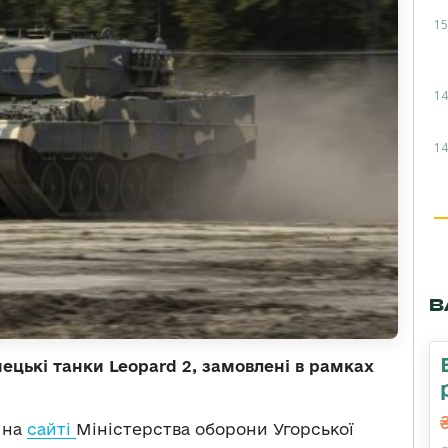
15
14
14
В
цькі танки Leopard 2, замовлені в рамках
 на
сайті
Міністерства оборони Угорської