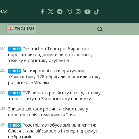
НАС
ENGLISH
:47
Destruction Team розбирає тил
ВІДЕО
ворога: прикордонники нищать зв’язок,
техніку й логістику окупантів
:26
Антидронові сітки врятували
ВІДЕО
«Хамві»: бійці 128-ї бригади пережили атаку
російської «Молнії»
:09
ГУР нищать російську піхоту, техніку
ВІДЕО
та логістику на Запорізькому напрямку
:48
Знищив шістьох росіян, а сімох взяв у
полон: історія командира «Гіря»
:30
Розстріл автобуса змінив її життя:
ВІДЕО
Олеся стала військовою і тепер підтримує
побратимів