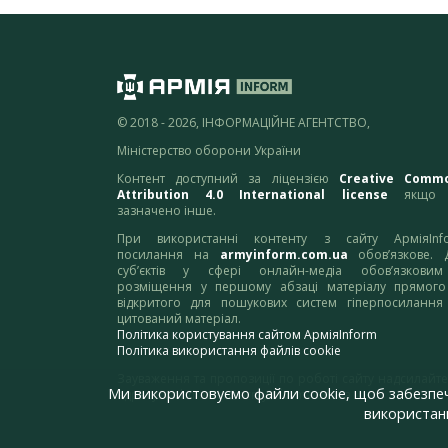
© 2018 - 2026, ІНФОРМАЦІЙНЕ АГЕНТСТВО,
Міністерство оборони України
Контент доступний за ліцензією
Creative Comm
Attribution 4.0 International license
якщо 
зазначено інше.
При використанні контенту з сайту АрміяInf
посилання на
armyinform.com.ua
обов’язкове. 
суб’єктів у сфері онлайн-медіа обов’язкови
розміщення у першому абзаці матеріалу прямого
відкритого для пошукових систем гіперпосилання
цитований матеріал.
Політика користування сайтом АрміяInform
Політика використання файлів cookie
Зауваження та пропозиції по роботі сайту надсилайте
Ми використовуємо файли cookie, щоб забезпе
адресу:
webmaster@armyinform.com.ua
використанн