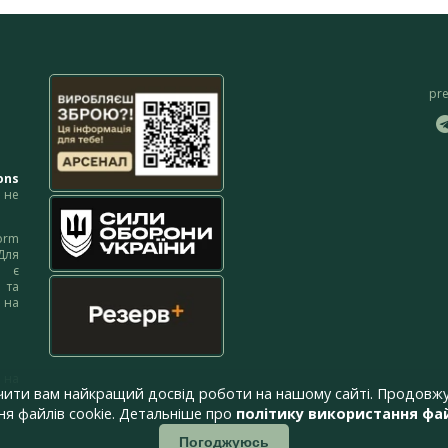
pr
ons
не
orm
Для
м є
 та
 на
 на
чити вам найкращий досвід роботи на нашому сайті. Продовжу
я файлів cookie. Детальніше про
політику використання фай
Погоджуюсь