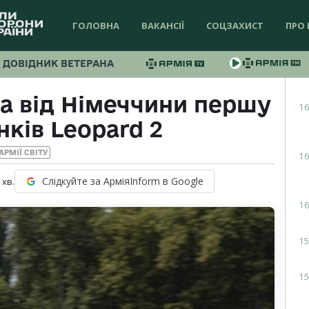
ГОЛОВНА
ВАКАНСІЇ
СОЦЗАХИСТ
ПРО 
ДОВІДНИК ВЕТЕРАНА
а від Німеччини першу
16
нків Leopard 2
АРМІЇ СВІТУ
16
Слідкуйте за АрміяInform в Google
хв.
16
15
15