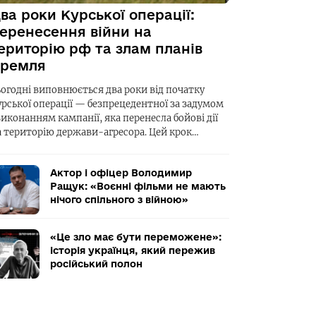
ва роки Курської операції:
еренесення війни на
ериторію рф та злам планів
ремля
ьогодні виповнюється два роки від початку
урської операції — безпрецедентної за задумом
виконанням кампанії, яка перенесла бойові дії
а територію держави-агресора. Цей крок…
Актор і офіцер Володимир
Ращук: «Воєнні фільми не мають
нічого спільного з війною»
«Це зло має бути переможене»:
історія українця, який пережив
російський полон