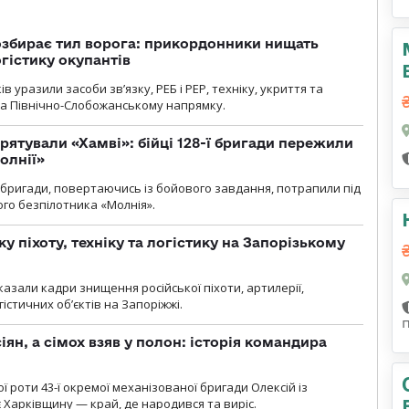
озбирає тил ворога: прикордонники нищать
огістику окупантів
 уразили засоби зв’язку, РЕБ і РЕР, техніку, укриття та
на Північно-Слобожанському напрямку.
рятували «Хамві»: бійці 128-ї бригади пережили
олнії»
ї бригади, повертаючись із бойового завдання, потрапили під
ого безпілотника «Молнія».
у піхоту, техніку та логістику на Запорізькому
азали кадри знищення російської піхоти, артилерії,
гістичних об’єктів на Запоріжжі.
ян, а сімох взяв у полон: історія командира
ї роти 43-ї окремої механізованої бригади Олексій із
 Харківщину — край, де народився та виріс.