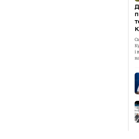
Д
п
т
К
С
К
і 
н