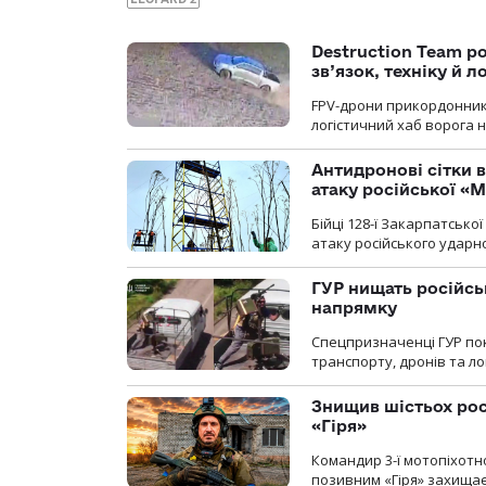
Destruction Team р
зв’язок, техніку й л
FPV-дрони прикордонників
логістичний хаб ворога 
Антидронові сітки в
атаку російської «М
Бійці 128-ї Закарпатсько
атаку російського ударн
ГУР нищать російськ
напрямку
Спецпризначенці ГУР пок
транспорту, дронів та ло
Знищив шістьох росі
«Гіря»
Командир 3-ї мотопіхотно
позивним «Гіря» захищає