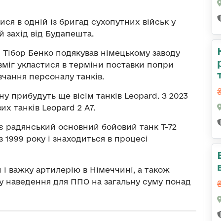
ися в одній із бригад сухопутних військ у
ий захід від Будапешта.
 Тібор Бенко подякував німецькому заводу
 зміг укластися в терміни поставки попри
авчання персоналу танків.
ну прибудуть ще вісім танків Leopard. З 2023
их танків Leopard 2 A7.
 радянський основний бойовий танк Т-72
з 1999 року і знаходиться в процесі
 і важку артилерію в Німеччині, а також
у наведення для ППО на загальну суму понад