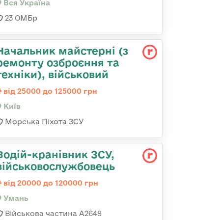
Вся Україна
23 ОМБр
Начальник майстеpні (з
ремонту озбpоєння та
техніки), військовий
від 25000 до 125000 грн
Київ
Морська Піхота ЗСУ
Водій-кранівник ЗСУ,
військовослужбовець
від 20000 до 120000 грн
Умань
Військова частина А2648