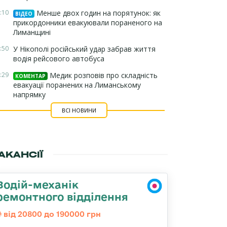
:10
Менше двох годин на порятунок: як
ВІДЕО
прикордонники евакуювали пораненого на
Лиманщині
:50
У Нікополі російський удар забрав життя
водія рейсового автобуса
:29
Медик розповів про складність
КОМЕНТАР
евакуації поранених на Лиманському
напрямку
ВСІ НОВИНИ
АКАНСІЇ
Водій-механік
ремонтного відділення
від 20800 до 190000 грн