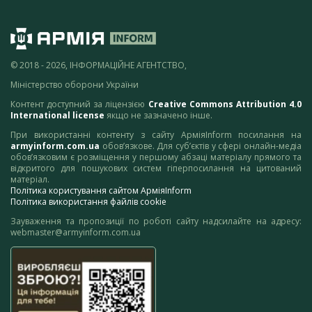
© 2018 - 2026, ІНФОРМАЦІЙНЕ АГЕНТСТВО,
Міністерство оборони України
Контент доступний за ліцензією
Creative Commons Attribution 4.0
International license
якщо не зазначено інше.
При використанні контенту з сайту АрміяInform посилання на
armyinform.com.ua
обов’язкове. Для суб’єктів у сфері онлайн-медіа
обов’язковим є розміщення у першому абзаці матеріалу прямого та
відкритого для пошукових систем гіперпосилання на цитований
матеріал.
Політика користування сайтом АрміяInform
Політика використання файлів cookie
Зауваження та пропозиції по роботі сайту надсилайте на адресу:
webmaster@armyinform.com.ua