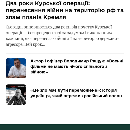
Два роки Курської операції:
перенесення війни на територію рф та
злам планів Кремля
Сьогодні виповнюється два роки від початку Курської
операції — безпрецедентної за задумом і виконанням
кампанії, яка перенесла бойові дії на територію держави-
агресора. Цей крок…
Актор і офіцер Володимир Ращук: «Воєнні
фільми не мають нічого спільного з
війною»
«Це зло має бути переможене»: історія
українця, який пережив російський полон