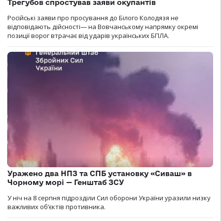
Трегубов спростував заяви окупантів
Російські заяви про просування до Білого Колодязя не
відповідають дійсності— на Вовчанському напрямку окремі
позиції ворог втрачає від ударів українських БПЛА.
Уражено два НПЗ та СПБ установку «Сиваш» в
Чорному морі — Генштаб ЗСУ
У ніч на 8 серпня підрозділи Сил оборони України уразили низку
важливих об’єктів противника.