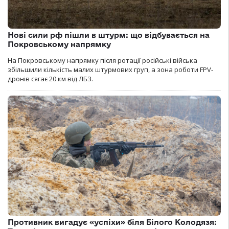
Нові сили рф пішли в штурм: що відбувається на
Покровському напрямку
На Покровському напрямку після ротації російські війська
збільшили кількість малих штурмових груп, а зона роботи FPV-
дронів сягає 20 км від ЛБЗ.
Противник вигадує «успіхи» біля Білого Колодязя: