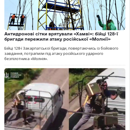
Антидронові сітки врятували «Хамві»: бійці 128-ї
бригади пережили атаку російської «Молнії»
Бійці 128-ї Закарпатської бригади, повертаючись із бойового
завдання, потрапили під атаку російського ударного
безпілотника «Молнія».