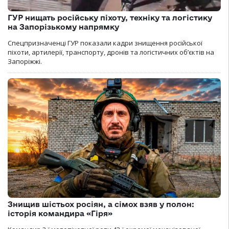
ГУР нищать російську піхоту, техніку та логістику
на Запорізькому напрямку
Спецпризначенці ГУР показали кадри знищення російської
піхоти, артилерії, транспорту, дронів та логістичних об’єктів на
Запоріжжі.
Знищив шістьох росіян, а сімох взяв у полон:
історія командира «Гіря»