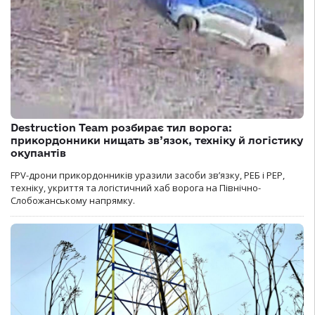
Destruction Team розбирає тил ворога:
прикордонники нищать зв’язок, техніку й логістику
окупантів
FPV-дрони прикордонників уразили засоби зв’язку, РЕБ і РЕР,
техніку, укриття та логістичний хаб ворога на Північно-
Слобожанському напрямку.