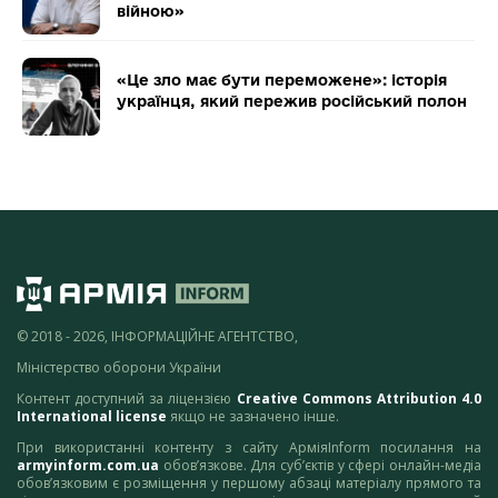
війною»
«Це зло має бути переможене»: історія
українця, який пережив російський полон
© 2018 - 2026, ІНФОРМАЦІЙНЕ АГЕНТСТВО,
Міністерство оборони України
Контент доступний за ліцензією
Creative Commons Attribution 4.0
International license
якщо не зазначено інше.
При використанні контенту з сайту АрміяInform посилання на
armyinform.com.ua
обов’язкове. Для суб’єктів у сфері онлайн-медіа
обов’язковим є розміщення у першому абзаці матеріалу прямого та