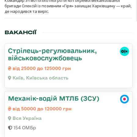
Командир 3-ї мотопіхотної роти 43-ї окремої механізованої
бригади Олексій із позивним «Гіря» захищає Харківщину — край,
де народився та виріс.
ВАКАНСІЇ
Стpілець-регулювальник,
військовослужбовець
від 25000 до 125000 грн
Київ, Київська область
Механік-водій МТЛБ (ЗСУ)
від 50000 до 120000 грн
Вся Україна
154 ОМБр