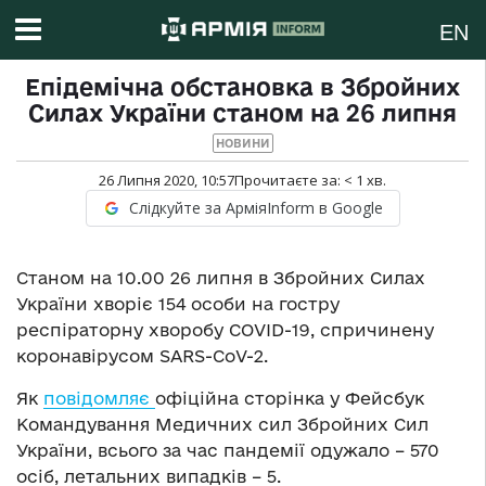
EN
Епідемічна обстановка в Збройних
Силах України станом на 26 липня
НОВИНИ
26 Липня 2020, 10:57
Прочитаєте за:
< 1
хв.
Слідкуйте за АрміяInform в Google
Станом на 10.00 26 липня в Збройних Силах
України хворіє 154 особи на гостру
респіраторну хворобу COVID-19, спричинену
коронавірусом SARS-CoV-2.
Як
повідомляє
офіційна сторінка у Фейсбук
Командування Медичних сил Збройних Сил
України, всього за час пандемії одужало – 570
осіб, летальних випадків – 5.