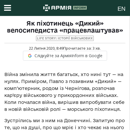
EN
Як піхотинець «Дикий»
велосипедиста «працевлаштував»
LIFE STORY: ІСТОРІЇ ВІЙСЬКОВИХ
22 Липня 2020, 8:49
Прочитаєте за:
3
хв.
Слідкуйте за АрміяInform в Google
Війна змінила життя багатьох, хто нині тут — на
нулях. Приміром, Павло з позивним «Дикий» —
комп’ютерник, родом із Чернігова, розпочав
кар’єру військового у прикордонних військах.
Коли почалася війна, вирішив випробувати себе
в новій військовій ролі — морського піхотинця.
Зустрілись ми з ним на Донеччині. Запитую про
те, що на душі, про що мріє і хто чекає на нього