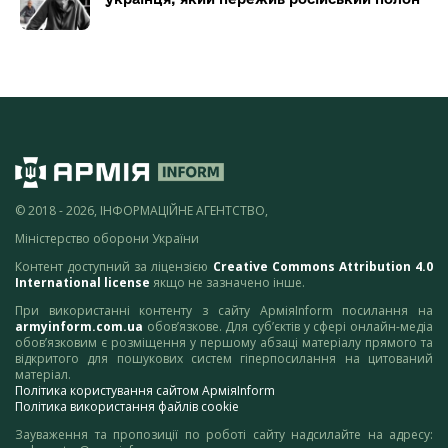
© 2018 - 2026, ІНФОРМАЦІЙНЕ АГЕНТСТВО,
Міністерство оборони України
Контент доступний за ліцензією
Creative Commons Attribution 4.0
International license
якщо не зазначено інше.
При використанні контенту з сайту АрміяInform посилання на
armyinform.com.ua
обов’язкове. Для суб’єктів у сфері онлайн-медіа
обов’язковим є розміщення у першому абзаці матеріалу прямого та
відкритого для пошукових систем гіперпосилання на цитований
матеріал.
Політика користування сайтом АрміяInform
Політика використання файлів cookie
Зауваження та пропозиції по роботі сайту надсилайте на адресу: