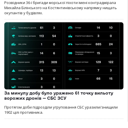
Розвідники 36-ї бригади морської піхоти імені контрадмірала
Михайла Білінського на Костянтинівському напрямку нищать
окупантів у будівлях.
За минулу добу було уражено 61 точку вильоту
ворожих дронів — СБС ЗСУ
Протягом доби підрозділи угруповання СБС уразили/знищили
1902 цілі противника.