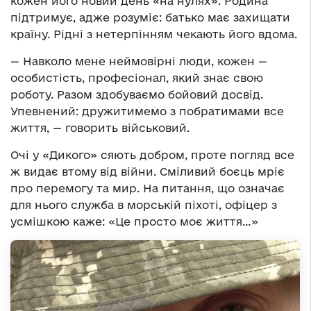
кожен його новий день «на нулях». Родина
підтримує, адже розуміє: батько має захищати
країну. Рідні з нетерпінням чекають його вдома.
— Навколо мене неймовірні люди, кожен —
особистість, професіонал, який знає свою
роботу. Разом здобуваємо бойовий досвід.
Упевнений: дружитимемо з побратимами все
життя, — говорить військовий.
Очі у «Дикого» сяють добром, проте погляд все
ж видає втому від війни. Сміливий боєць мріє
про перемогу та мир. На питання, що означає
для нього служба в морській піхоті, офіцер з
усмішкою каже: «Це просто моє життя…»