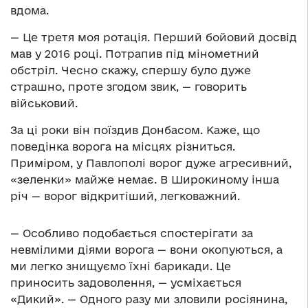
вдома.
— Це третя моя ротація. Перший бойовий досвід
мав у 2016 році. Потрапив під мінометний
обстріл. Чесно скажу, спершу було дуже
страшно, проте згодом звик, — говорить
військовий.
За ці роки він поїздив Донбасом. Каже, що
поведінка ворога на місцях різниться.
Приміром, у Павлополі ворог дуже агресивний,
«зеленки» майже немає. В Широкиному інша
річ — ворог відкритіший, легковажний.
— Особливо подобається спостерігати за
невмілими діями ворога — вони окопуються, а
ми легко знищуємо їхні барикади. Це
приносить задоволення, — усміхається
«Дикий». — Одного разу ми зловили росіянина,