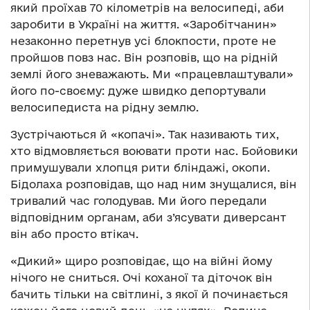
який проїхав 70 кілометрів на велосипеді, аби
заробити в Україні на життя. «Заробітчанин»
незаконно перетнув усі блокпости, проте не
пройшов повз нас. Він розповів, що на рідній
землі його зневажають. Ми «працевлаштували»
його по-своєму: дуже швидко депортували
велосипедиста на рідну землю.
Зустрічаються й «копачі». Так називають тих,
хто відмовляється воювати проти нас. Бойовики
примушували хлопця рити бліндажі, окопи.
Бідолаха розповідав, що над ним знущалися, він
тривалий час голодував. Ми його передали
відповідним органам, аби з’ясувати диверсант
він або просто втікач.
«Дикий» щиро розповідає, що на війні йому
нічого не сниться. Очі коханої та діточок він
бачить тільки на світлині, з якої й починається