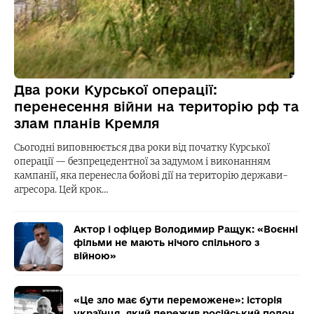
Два роки Курської операції:
перенесення війни на територію рф та
злам планів Кремля
Сьогодні виповнюється два роки від початку Курської
операції — безпрецедентної за задумом і виконанням
кампанії, яка перенесла бойові дії на територію держави-
агресора. Цей крок…
Актор і офіцер Володимир Ращук: «Воєнні
фільми не мають нічого спільного з
війною»
«Це зло має бути переможене»: історія
українця, який пережив російський полон