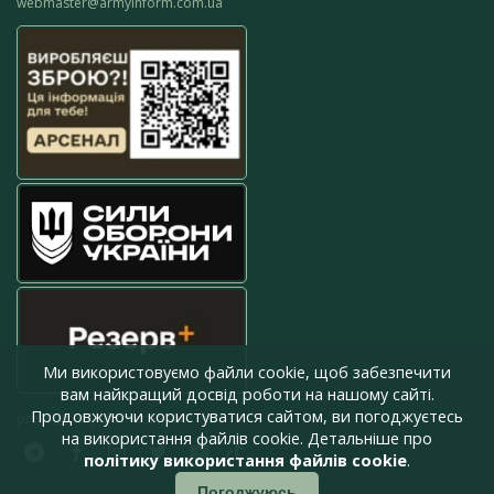
webmaster@armyinform.com.ua
Ми використовуємо файли cookie, щоб забезпечити
вам найкращий досвід роботи на нашому сайті.
Продовжуючи користуватися сайтом, ви погоджуєтесь
press@armyinform.com.ua
на використання файлів cookie. Детальніше про
політику використання файлів cookie
.
Погоджуюсь