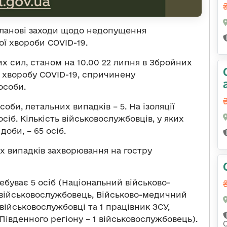
планові заходи щодо недопущення
ї хвороби COVID-19.
 сил, станом на 10.00 22 липня в Збройних
у хворобу COVID-19, спричинену
особи.
соби, летальних випадків – 5. На ізоляції
сіб. Кількість військовослужбовців, у яких
оби, – 65 осіб.
х випадків захворювання на гостру
ебуває 5 осіб (Національний військово-
 військовослужбовець, Військово-медичний
 військовослужбовці та 1 працівник ЗСУ,
івденного регіону – 1 військовослужбовець).
С