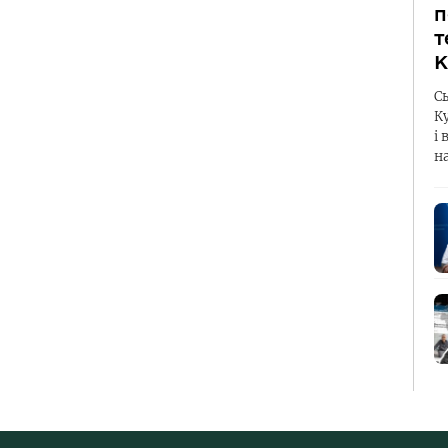
п
т
К
С
К
і 
н