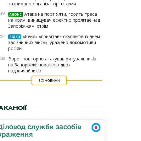
затримано організаторів схеми
:06
Атака на порт Ялти, горить траса
АНОНС
на Крим, винищувач ефектно пролітає над
Запоріжжям: стрім
:51
«Рейд» «привітав» окупантів із днем
ВІДЕО
залізничних військ: уражено локомотиви
росіян
:38
Ворог повторно атакував рятувальників
на Запоріжжі: поранено двох
надзвичайників
ВСІ НОВИНИ
АКАНСІЇ
Діловод служби засобів
ураження