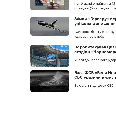
Конфіскацію майна та 15 
розвідки (більш відомої як
Збили «Герберу» пе
унікальне знищенн
«Хенкок», боєць екіпажу 
ударом лоб в лоб.
Ворог атакував ци
стадіон «Чорномор
Унаслідок ворожого удар
База ФСБ «Беня Hou
СБС уразили низку 
За останні дві доби СБС 1