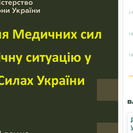
17
16
16
В