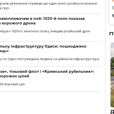
років увʼязнення отримав ще один агент російської воєнної
 гру).
рехоплювачем в лоб: 1020-й полк показав
я ворожого дрона
«Крук» 1020-го зенітного полку знищив російський дрон
П
вільну інфраструктуру Одеси: пошкоджено
ець»
у по Одесі постраждала людина та цивільна інфраструктура.
se», тіньовий флот і «Кримський рубильник»:
ворожих цілей
02 ворожих цілі.
Д