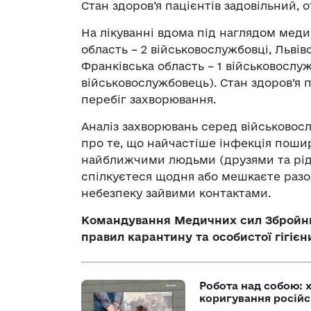
Стан здоров’я пацієнтів задовільний, 
На лікуванні вдома під наглядом меди
область – 2 військовослужбовці, Львівс
Франківська область – 1 військовослуж
військовослужбовець). Стан здоров’я п
перебіг захворювання.
Аналіз захворювань серед військовосл
про те, що найчастіше інфекція пошир
найближчими людьми (друзями та рідни
спілкуєтеся щодня або мешкаєте разо
небезпеку зайвими контактами.
Командування Медичних сил Збройни
правил карантину та особистої гігієн
Робота над собою: х
коригування російс