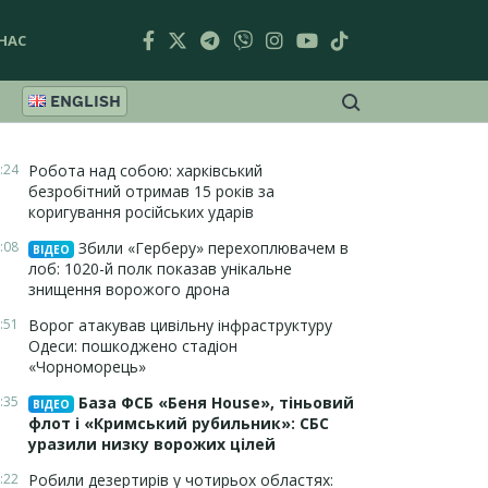
НАС
ENGLISH
:24
Робота над собою: харківський
безробітний отримав 15 років за
коригування російських ударів
:08
Збили «Герберу» перехоплювачем в
ВІДЕО
лоб: 1020-й полк показав унікальне
знищення ворожого дрона
:51
Ворог атакував цивільну інфраструктуру
Одеси: пошкоджено стадіон
«Чорноморець»
:35
База ФСБ «Беня House», тіньовий
ВІДЕО
флот і «Кримський рубильник»: СБС
уразили низку ворожих цілей
:22
Робили дезертирів у чотирьох областях: