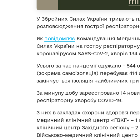
У Збройних Силах України тривають 
розповсюдження гострої респіраторно
Як
повідомляє
Командування Медичних
Силах України на гостру респіраторн
коронавірусом SARS-CoV-2, хворіє 134 
Усього за час пандемії одужало – 544 о
(зокрема самоізоляція) перебуває 414 о
закінчується ізоляція найближчих три д
За минулу добу зареєстровано 14 нови
респіраторну хворобу COVID-19.
З них в закладах охорони здоров’я пер
медичний клінічний центр «ГВКГ» – 1
клінічний центр Західного регіону – 2
Військово-медичний клінічний центр П