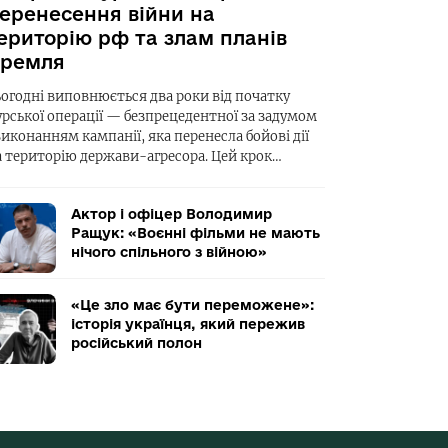
еренесення війни на
ериторію рф та злам планів
ремля
ьогодні виповнюється два роки від початку
урської операції — безпрецедентної за задумом
виконанням кампанії, яка перенесла бойові дії
а територію держави-агресора. Цей крок…
Актор і офіцер Володимир
Ращук: «Воєнні фільми не мають
нічого спільного з війною»
«Це зло має бути переможене»:
історія українця, який пережив
російський полон