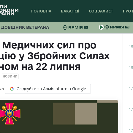
ГОЛОВНА
ВАКАНСІЇ
СОЦЗАХИСТ
ПРО 
ДОВІДНИК ВЕТЕРАНА
 Медичних сил про
18
цію у Збройних Силах
ном на 22 липня
18
НОВИНИ
17
Слідкуйте за АрміяInform в Google
хв.
17
17