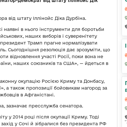
сенатор-демократ від штату Іллінойс Дік
ра від штату Іллінойс Діка Дурбіна.
сі наявні в нього інструменти для боротьби
ійськових, наших виборів і суверенітету
, президент Трамп прагне нормалізувати
ь. Сьогоднішня резолюція дає зрозуміти, що
ти відновлення участі Росії, поки вона не
раїни, наших союзників та США», — йдеться в
законну окупацію Росією Криму та Донбасу,
ї», а також пропозиції бойовикам нагород за
бовців в Афганістані.
а, зазначає пресслужба сенатора.
ту у 2014 році після окупації Криму. Тоді
захід у Сочі й зібралися без президента РФ