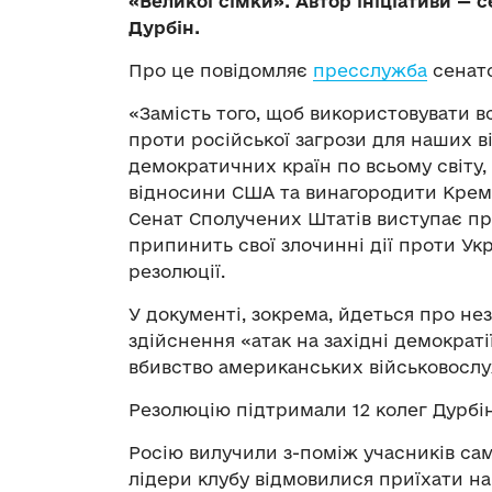
«Великої сімки». Автор ініціативи — 
Дурбін.
Про це повідомляє
пресслужба
сенато
«Замість того, щоб використовувати в
проти російської загрози для наших в
демократичних країн по всьому світу
відносини США та винагородити Кремл
Сенат Сполучених Штатів виступає про
припинить свої злочинні дії проти Ук
резолюції.
У документі, зокрема, йдеться про не
здійснення «атак на західні демократі
вбивство американських військовослуж
Резолюцію підтримали 12 колег Дурбін
Росію вилучили з-поміж учасників самі
лідери клубу відмовилися приїхати на 