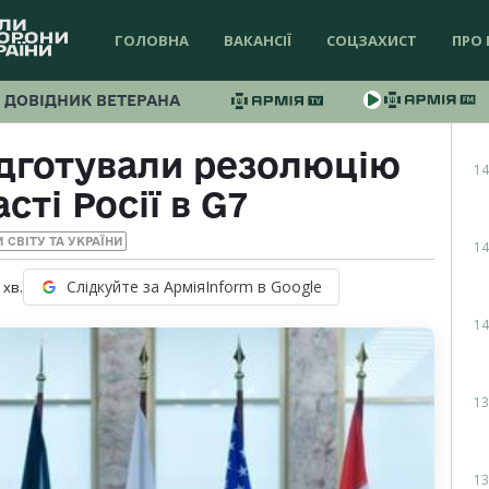
ГОЛОВНА
ВАКАНСІЇ
СОЦЗАХИСТ
ПРО 
ДОВІДНИК ВЕТЕРАНА
дготували резолюцію
14
сті Росії в G7
 СВІТУ ТА УКРАЇНИ
14
Слідкуйте за АрміяInform в Google
хв.
14
13
13