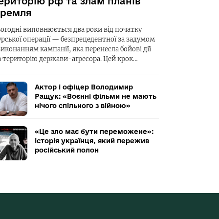
ериторію рф та злам планів
ремля
ьогодні виповнюється два роки від початку
урської операції — безпрецедентної за задумом
виконанням кампанії, яка перенесла бойові дії
а територію держави-агресора. Цей крок…
Актор і офіцер Володимир
Ращук: «Воєнні фільми не мають
нічого спільного з війною»
«Це зло має бути переможене»:
історія українця, який пережив
російський полон