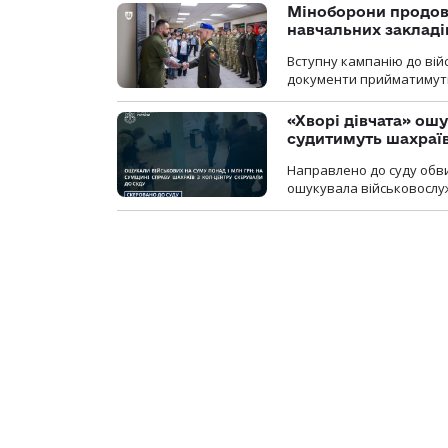
Міноборони продов
навчальних закладі
Вступну кампанію до вій
документи прийматимуть 
«Хворі дівчата» ош
судитимуть шахраїв
Направлено до суду обви
ошукувала військовослуж