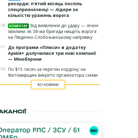
рекорди: п’ятий місяць поспіль
спецпризначенці — лідери за
кількістю уражень ворога
:28
Від виявлення до удару — лічені
КОМЕНТАР
хвилини: як 58-ма бригада нищить ворога
на Південно-Слобожанському напрямку
:11
До програми «Плюси» в додатку
Армія+ долучилися три нові компанії
— Міноборони
:56
По $15 тисяч за перетин кордону: на
Житомирщині викрито організатора схеми
ВСІ НОВИНИ
АКАНСІЇ
Оператор РЛС / ЗСУ / 61
ОМБр