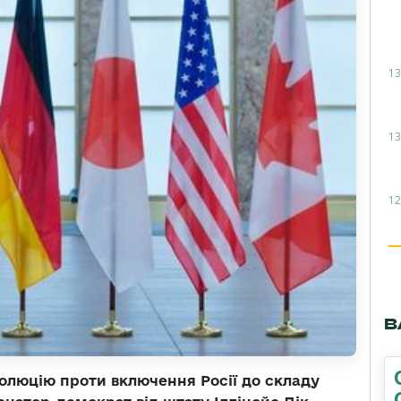
13
13
12
В
олюцію проти включення Росії до складу