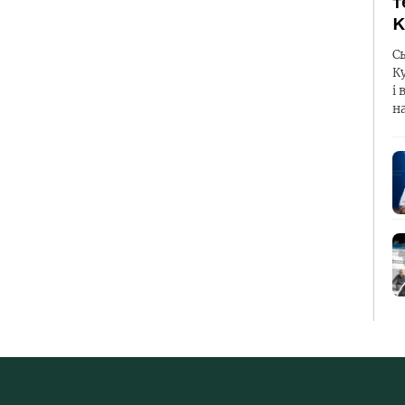
т
К
С
К
і 
н