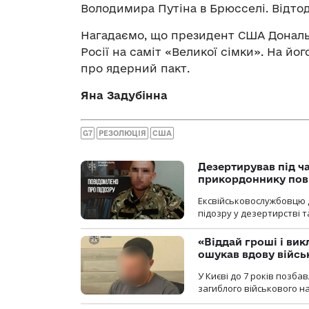
Володимира Путіна в Брюсселі. Відтод
Нагадаємо, що президент США Дональ
Росії на саміт «Великої сімки». На й
про ядерний пакт.
Яна Задубінна
G7
РЕЗОЛЮЦІЯ
США
Дезертирував під ч
прикордоннику пов
Ексвійськовослужбовцю 
підозру у дезертирстві т
«Віддай гроші і вик
ошукав вдову війсь
У Києві до 7 років позб
загиблого військового на