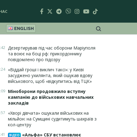
НАС
ENGLISH
:42
Дезертирував під час оборони Маріуполя
та воює на боці рф: прикордоннику
повідомлено про підозру
:24
«Віддай гроші і виклич таксі»: у Києві
засуджено ухилянта, який ошукав вдову
військового, щоб «відкупитись від ТЦК»
:09
Міноборони продовжило вступну
кампанію до військових навчальних
закладів
:57
«Хворі дівчата» ошукали військових на
мільйон: на Сумщині судитимуть шахраїв з
кол-центру
:41
«Альфа» СБУ встановлює
ВІДЕО