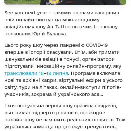
See you next year – такими словами завершив
свій онлайн-виступ на міжнародному
авіаційному шоу Air Tattoo льотчик 1-го класу
полковник Юрій Булавка.
Цього року шоу через пандемію COVID-19
вперше в історії скасували. Втім, аби тримати
шанувальників авіації в тонусі, організатори
підготували інноваційну онлайн-програму, яку
транслювали 18
–
19 липня
. Програма включала
нові та архівні кадри, віртуальні ефіри з усього
світу, тури на літаках, онлайн-виступи пілотів-
учасників, зокрема й українського аса…
І хоч віртуальна версія шоу вразила глядачів,
льотчик-ас відверто розповів, що жодне
онлайн-шоу не замінить реальних польотів. Тож
українська команда продовжує тренуватись,