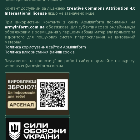
Контент доступний за ліцензією
Creative Commons Attribution 4.0
International license
якщо не зазначено інше.
При використанні контенту з сайту АрміяInform посилання на
armyinform.com.ua
обов’язкове. Для суб’єктів у сфері онлайн-медіа
обов’язковим є розміщення у першому абзаці матеріалу прямого та
відкритого для пошукових систем гіперпосилання на цитований
матеріал.
Політика користування сайтом АрміяInform
Політика використання файлів cookie
Зауваження та пропозиції по роботі сайту надсилайте на адресу:
webmaster@armyinform.com.ua