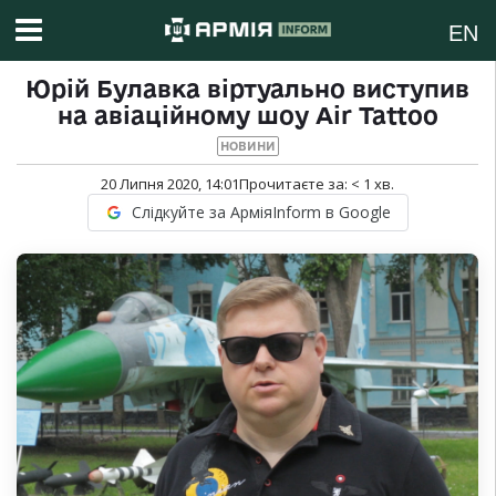
EN
Юрій Булавка віртуально виступив
на авіаційному шоу Air Tattoo
НОВИНИ
20 Липня 2020, 14:01
Прочитаєте за:
< 1
хв.
Слідкуйте за АрміяInform в Google