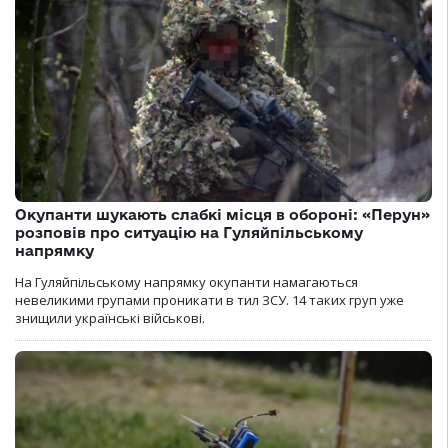
Окупанти шукають слабкі місця в обороні: «Перун»
розповів про ситуацію на Гуляйпільському
напрямку
На Гуляйпільському напрямку окупанти намагаються
невеликими групами проникати в тил ЗСУ. 14 таких груп уже
знищили українські військові.