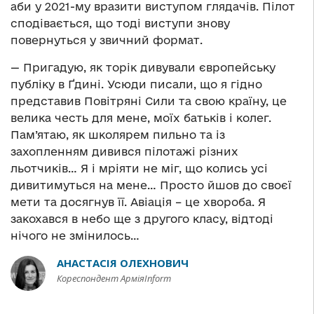
аби у 2021-му вразити виступом глядачів. Пілот
сподівається, що тоді виступи знову
повернуться у звичний формат.
— Пригадую, як торік дивували європейську
публіку в Ґдині. Усюди писали, що я гідно
представив Повітряні Сили та свою країну, це
велика честь для мене, моїх батьків і колег.
Пам’ятаю, як школярем пильно та із
захопленням дивився пілотажі різних
льотчиків… Я і мріяти не міг, що колись усі
дивитимуться на мене… Просто йшов до своєї
мети та досягнув її. Авіація – це хвороба. Я
закохався в небо ще з другого класу, відтоді
нічого не змінилось…
АНАСТАСІЯ ОЛЕХНОВИЧ
Кореспондент АрміяInform