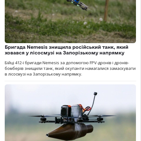
Бригада Nemesis знищила російський танк, який
ховався у лісосмузі на Запорізькому напрямку
Бійці 412-ї бригади Nemesis за допомогою FPV-дронів і дронів-
бомберів знищили танк, який окупанти намагалися замаскувати
в лісосмузі на Запорізькому напрямку.