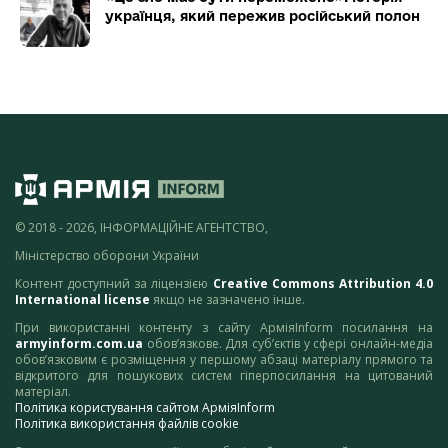
українця, який пережив російський полон
© 2018 - 2026, ІНФОРМАЦІЙНЕ АГЕНТСТВО,
Міністерство оборони України
Контент доступний за ліцензією
Creative Commons Attribution 4.0
International license
якщо не зазначено інше.
При використанні контенту з сайту АрміяInform посилання на
armyinform.com.ua
обов’язкове. Для суб’єктів у сфері онлайн-медіа
обов’язковим є розміщення у першому абзаці матеріалу прямого та
відкритого для пошукових систем гіперпосилання на цитований
матеріал.
Політика користування сайтом АрміяInform
Політика використання файлів cookie