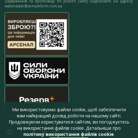
Зауваження та пропозиції по роботі сайту надсилайте на адресу:
webmaster@armyinform.com.ua
Ми використовуємо файли cookie, щоб забезпечити
вам найкращий досвід роботи на нашому сайті.
Продовжуючи користуватися сайтом, ви погоджуєтесь
press@armyinform.com.ua
на використання файлів cookie. Детальніше про
політику використання файлів cookie
.