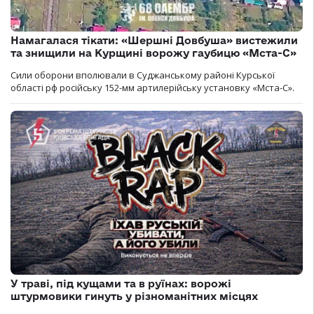
Намагалася тікати: «Шершні Довбуша» вистежили
та знищили на Курщині ворожу гаубицю «Мста-С»
Сили оборони вполювали в Суджанському районі Курської
області рф російську 152-мм артилерійську установку «Мста-С».
У траві, під кущами та в руїнах: ворожі
штурмовики гинуть у різноманітних місцях