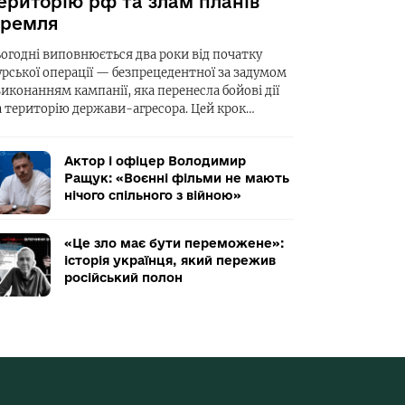
ериторію рф та злам планів
ремля
ьогодні виповнюється два роки від початку
урської операції — безпрецедентної за задумом
виконанням кампанії, яка перенесла бойові дії
а територію держави-агресора. Цей крок…
Актор і офіцер Володимир
Ращук: «Воєнні фільми не мають
нічого спільного з війною»
«Це зло має бути переможене»:
історія українця, який пережив
російський полон