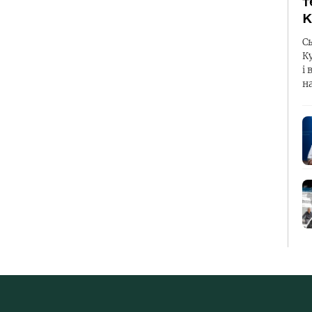
т
К
С
К
і 
н