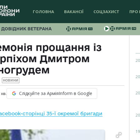
ГОЛОВНА
ВАКАНСІЇ
СОЦЗАХИСТ
ПРО 
ДОВІДНИК ВЕТЕРАНА
емонія прощання із
орпіхом Дмитром
20
ногрудем
20
НОВИНИ
20
Слідкуйте за АрміяInform в Google
хв.
acebook-сторінці 35-ї окремої бригади
20
19