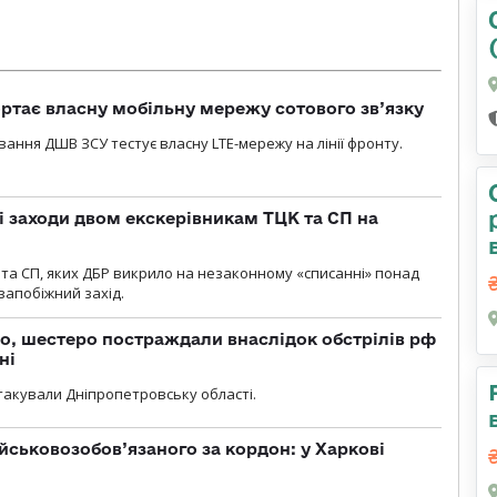
ртає власну мобільну мережу сотового зв’язку
вання ДШВ ЗСУ тестує власну LTE-мережу на лінії фронту.
і заходи двом екскерівникам ТЦК та СП на
та СП, яких ДБР викрило на незаконному «списанні» понад
 запобіжний захід.
о, шестеро постраждали внаслідок обстрілів рф
ні
атакували Дніпропетровську області.
йськовозобов’язаного за кордон: у Харкові