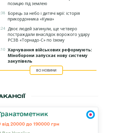
позицію під землею
:38
Борець за небо і дитячі мрії: історія
прикордонника «Кума»
:24
Двоє людей загинули, ще четверо
постраждали внаслідок ворожого удару
РСЗВ «Торнадо-С» по Ізюму
:10
Харчування військових реформують:
Міноборони запускає нову систему
закупівель
ВСІ НОВИНИ
АКАНСІЇ
Гранатометник
від 20000 до 190000 грн