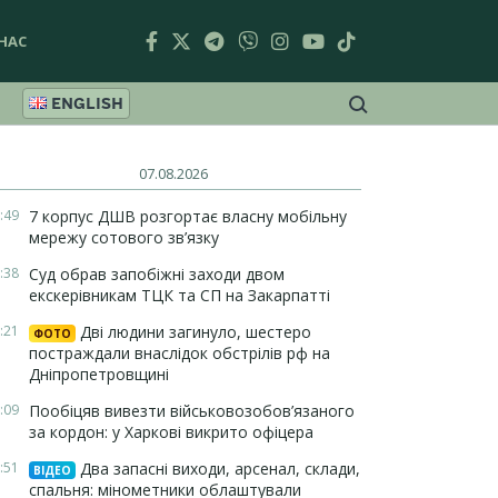
НАС
ENGLISH
07.08.2026
:49
7 корпус ДШВ розгортає власну мобільну
мережу сотового зв’язку
:38
Суд обрав запобіжні заходи двом
екскерівникам ТЦК та СП на Закарпатті
:21
Дві людини загинуло, шестеро
ФОТО
постраждали внаслідок обстрілів рф на
Дніпропетровщині
:09
Пообіцяв вивезти військовозобов’язаного
за кордон: у Харкові викрито офіцера
:51
Два запасні виходи, арсенал, склади,
ВІДЕО
спальня: мінометники облаштували