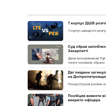
7 корпус ДШВ розго
7 корпус швидкого реагу
Суд обрав запобіжн
Закарпатті
Двом екскерівникам ТЦК 
тисячі чоловіків, обрано
Дві людини загинул
на Дніпропетровщи
Понад 50 разів росіяни 
Пообіцяв вивезти ві
викрито офіцера