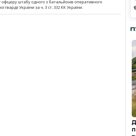
у офіцеру штабу одного з батальйонів оперативного
гвардії України за ч. 3 ст. 332 КК України.
П
Д
п