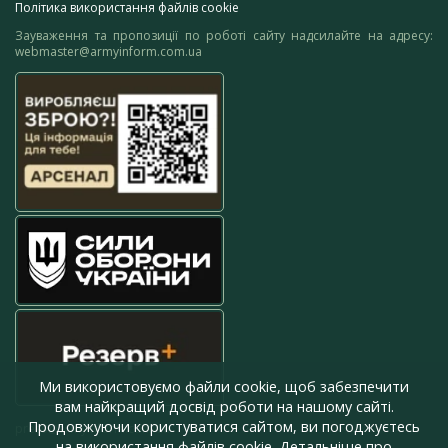
Політика використання файлів cookie
Зауваження та пропозиції по роботі сайту надсилайте на адресу:
webmaster@armyinform.com.ua
Ми використовуємо файли cookie, щоб забезпечити
вам найкращий досвід роботи на нашому сайті.
Продовжуючи користуватися сайтом, ви погоджуєтесь
press@armyinform.com.ua
на використання файлів cookie. Детальніше про