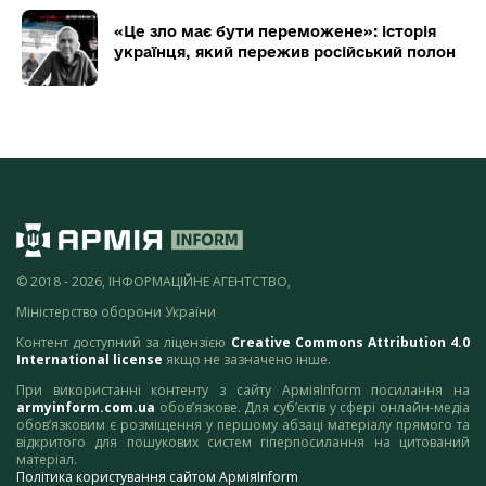
«Це зло має бути переможене»: історія
українця, який пережив російський полон
© 2018 - 2026, ІНФОРМАЦІЙНЕ АГЕНТСТВО,
Міністерство оборони України
Контент доступний за ліцензією
Creative Commons Attribution 4.0
International license
якщо не зазначено інше.
При використанні контенту з сайту АрміяInform посилання на
armyinform.com.ua
обов’язкове. Для суб’єктів у сфері онлайн-медіа
обов’язковим є розміщення у першому абзаці матеріалу прямого та
відкритого для пошукових систем гіперпосилання на цитований
матеріал.
Політика користування сайтом АрміяInform