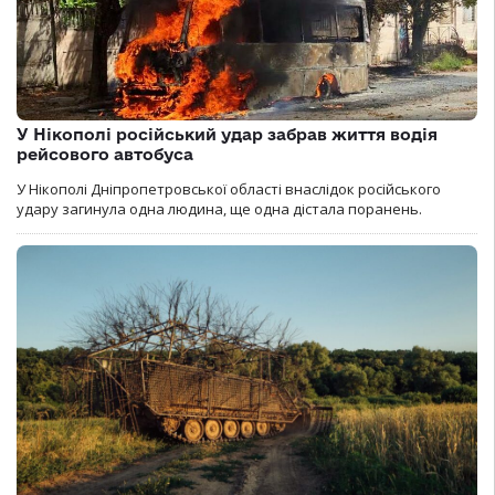
У Нікополі російський удар забрав життя водія
рейсового автобуса
У Нікополі Дніпропетровської області внаслідок російського
удару загинула одна людина, ще одна дістала поранень.