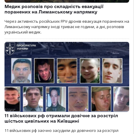
Медик розповів про складність евакуації
поранених на Лиманському напрямку
Через активність російських FPV-дронів евакуація поранених на
Лиманському напрямку іноді триває не години, а дні, розповів
український медик.
11 військових рф отримали довічне за розстріл
шістьох цивільних на Київщині
11 військових рф заочно засудили до довічного за розстріл