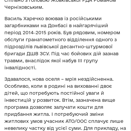
спільно з головою Жовківської РДА Романом
Черніховським.
Василь Харечко воював із російськими
загарбниками на Донбасі в найгарячіший
період 2014‒2015 років. Був рядовим, номером
обслуги гранатометного відділення одного з
підрозділів львівської десантно-штурмової
бригади ДШВ ЗСУ. Під час бойових дій зазнав
травми, внаслідок якої набув ІІІ групу
інвалідності.
Здавалося, нова оселя – мрія нездійсненна.
Особливо, коли в родині на вихованні двоє
дітей, що потребують постійної уваги й
інвестицій у розвиток. Втім, зазначена вище
програма дозволяє залучати кошти для
придбання житла. І потребуючий зміни
житлових умов учасник АТО/ООС сплачує лише
невелику частку від усієї суми. Для прикладу, на