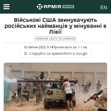
EN
Військові США звинувачують
російських найманців у мінуванні в
Лівії
НОВИНИ СВІТУ ТА УКРАЇНИ
16 Липня 2020, 9:14
Прочитаєте за:
< 1
хв.
Слідкуйте за АрміяInform в Google