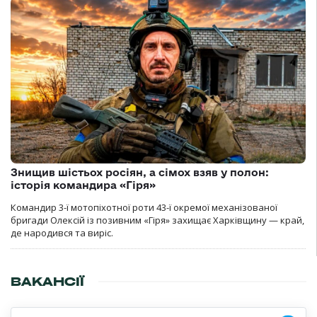
Знищив шістьох росіян, а сімох взяв у полон:
історія командира «Гіря»
Командир 3-ї мотопіхотної роти 43-ї окремої механізованої
бригади Олексій із позивним «Гіря» захищає Харківщину — край,
де народився та виріс.
ВАКАНСІЇ