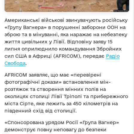
Американські військові звинувачують російську
«Групу Вагнера» в порушенні заборони ООН на
зброю та в мінуванні, яка наражає на небезпеку
життя цивільних у Лівії. Відповіну заяву 15
липня оприлюднило командування Збройних
сил США в Африці (AFRICOM), передає
Радіо
Свобода
.
AFRICOM заявляє, що має «перевірені
фотографічні докази» встановлення мін-
розтяжок та створення мінних полів на
околицях столиці Лівії Тріполі та прибережного
міста Сірте, яке лежить за 450 кілометрів на
південний схід від столиції.
«Спонсорована урядом Росії «Група Вагнер»
демонструє повну неповагу до безпеки