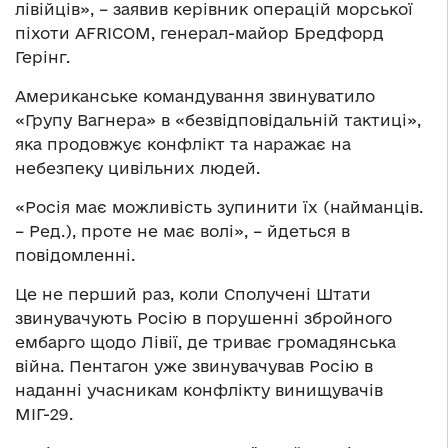
лівійців», – заявив керівник операцій морської
піхоти AFRICOM, генерал-майор Бредфорд
Герінг.
Американське командування звинуватило
«Групу Вагнера» в «безвідповідальній тактиці»,
яка продовжує конфлікт та наражає на
небезпеку цивільних людей.
«Росія має можливість зупинити їх (найманців.
– Ред.), проте не має волі», – йдеться в
повідомленні.
Це не перший раз, коли Сполучені Штати
звинувачують Росію в порушенні збройного
ембарго щодо Лівії, де триває громадянська
війна. Пентагон уже звинувачував Росію в
наданні учасникам конфлікту винищувачів
МІГ-29.