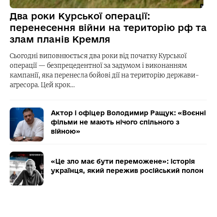
Два роки Курської операції:
перенесення війни на територію рф та
злам планів Кремля
Сьогодні виповнюється два роки від початку Курської
операції — безпрецедентної за задумом і виконанням
кампанії, яка перенесла бойові дії на територію держави-
агресора. Цей крок…
Актор і офіцер Володимир Ращук: «Воєнні
фільми не мають нічого спільного з
війною»
«Це зло має бути переможене»: історія
українця, який пережив російський полон