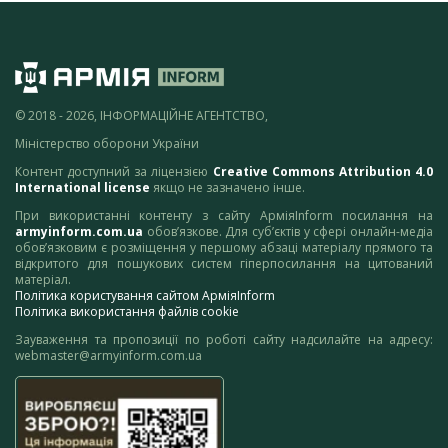
© 2018 - 2026, ІНФОРМАЦІЙНЕ АГЕНТСТВО,
Міністерство оборони України
Контент доступний за ліцензією
Creative Commons Attribution 4.0
International license
якщо не зазначено інше.
При використанні контенту з сайту АрміяInform посилання на
armyinform.com.ua
обов’язкове. Для суб’єктів у сфері онлайн-медіа
обов’язковим є розміщення у першому абзаці матеріалу прямого та
відкритого для пошукових систем гіперпосилання на цитований
матеріал.
Політика користування сайтом АрміяInform
Політика використання файлів cookie
Зауваження та пропозиції по роботі сайту надсилайте на адресу:
webmaster@armyinform.com.ua