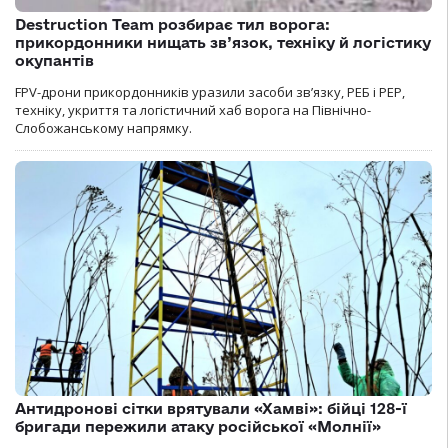
Destruction Team розбирає тил ворога:
прикордонники нищать зв’язок, техніку й логістику
окупантів
FPV-дрони прикордонників уразили засоби зв’язку, РЕБ і РЕР,
техніку, укриття та логістичний хаб ворога на Північно-
Слобожанському напрямку.
Антидронові сітки врятували «Хамві»: бійці 128-ї
бригади пережили атаку російської «Молнії»