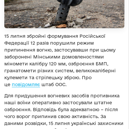
15 липня збройні формування Російської
Федерації 12 разів порушили режим
припинення вогню, застосувавши при цьому
заборонені Мінськими домовленостями
міномети калібру 120 мм, озброєння БМП,
гранатомети різних систем, великокаліберні
кулемети та стрілецьку зброю. Про
це
повідомляє
штаб ООС.
Для придушення вогневих засобів противника
наші воїни оперативно застосували штатне
озброєння. Відповідь була адекватною – після
чого ворог припинив свою активність. За
даними розвідки, 15 липня українські захисники