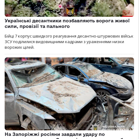
Українські десантники позбавляють ворога живої
сили, провізії та пального
Бійці 7 корпус швидкого реагування десантно-штурмових військ
ЗСУ поділилися видовищними кадрами з ураженнями низки
ворожих цілей.
На Запоріжжі росіяни завдали удару по