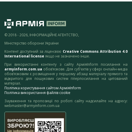
© 2018 - 2026, ІНФОРМАЦІЙНЕ АГЕНТСТВО,
Міністерство оборони України
Контент доступний за ліцензією
Creative Commons Attribution 4.0
International license
якщо не зазначено інше.
При використанні контенту з сайту АрміяInform посилання на
armyinform.com.ua
обов’язкове. Для суб’єктів у сфері онлайн-медіа
обов’язковим є розміщення у першому абзаці матеріалу прямого та
відкритого для пошукових систем гіперпосилання на цитований
матеріал.
Політика користування сайтом АрміяInform
Політика використання файлів cookie
Зауваження та пропозиції по роботі сайту надсилайте на адресу:
webmaster@armyinform.com.ua