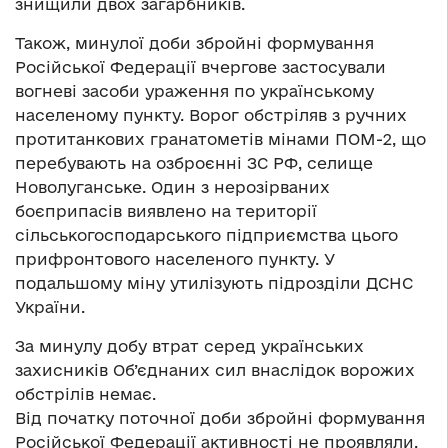
знищили двох загарбників.
Також, минулої доби збройні формування
Російської Федерації вчергове застосували
вогневі засоби ураження по українському
населеному пункту. Ворог обстріляв з ручних
протитанкових гранатометів мінами ПОМ-2, що
перебувають на озброєнні ЗС РФ, селище
Новолуганське. Один з нерозірваних
боєприпасів виявлено на території
сільськогосподарського підприємства цього
прифронтового населеного пункту. У
подальшому міну утилізують підрозділи ДСНС
України.
За минулу добу втрат серед українських
захисників Об’єднаних сил внаслідок ворожих
обстрілів немає.
Від початку поточної доби збройні формування
Російської Федерації активності не проявляли.