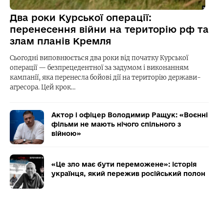
Два роки Курської операції:
перенесення війни на територію рф та
злам планів Кремля
Сьогодні виповнюється два роки від початку Курської
операції — безпрецедентної за задумом і виконанням
кампанії, яка перенесла бойові дії на територію держави-
агресора. Цей крок…
Актор і офіцер Володимир Ращук: «Воєнні
фільми не мають нічого спільного з
війною»
«Це зло має бути переможене»: історія
українця, який пережив російський полон