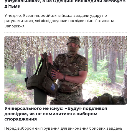
рятувальниках, а на Одещині пошкодили автобус з
дітьми
У неділю, 9 серпня, російські війська завдали удару по
рятувальниках, які ліквідовували наслідки нічної атаки на
Запоріжжя.
Універсального не існує: «Вуду» поділився
досвідом, як не помилитися з вибором
спорядження
Перед вибором екіпірування для виконання бойових завдань