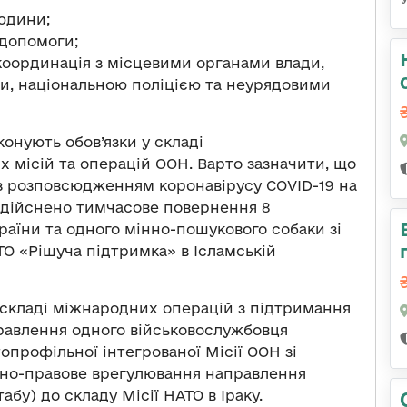
юдини;
 допомоги;
 координація з місцевими органами влади,
и, національною поліцією та неурядовими
онують обов’язки у складі
х місій та операцій ООН. Варто зазначити, що
 з розповсюдженням коронавірусу COVID-19 на
здійснено тимчасове повернення 8
аїни та одного мінно-пошукового собаки зі
ТО «Рішуча підтримка» в Ісламській
 складі міжнародних операцій з підтримання
правлення одного військовослужбовця
опрофільної інтегрованої Місії ООН зі
ивно-правове врегулювання направлення
бу) до складу Місії НАТО в Іраку.