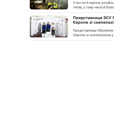
У ніч на 9 серпня, росій
типів, у тому числі й бал
Представниця ЗСУ 
Європи зі скелелаз
Представниця Збройних 
Європи зі скелелазіння у