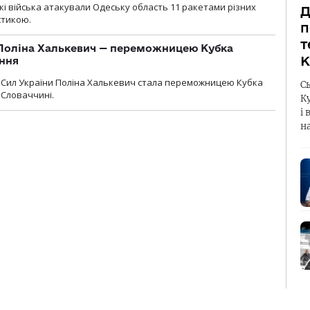
ські війська атакували Одеську область 11 ракетами різних
Д
істикою.
п
т
Поліна Халькевич — переможницею Кубка
К
іння
Сил України Поліна Халькевич стала переможницею Кубка
С
 Словаччині.
К
і 
н