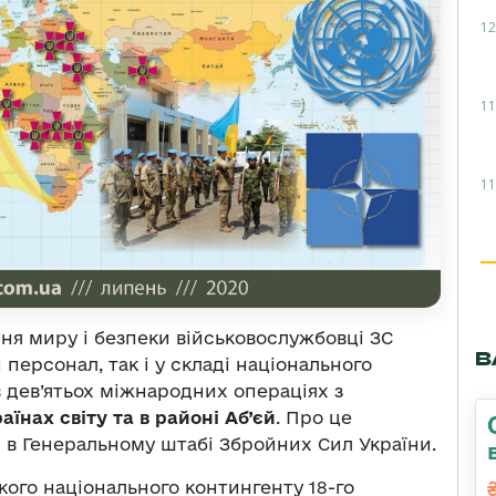
12
11
11
ня миру і безпеки військовослужбовці ЗС
В
персонал, так і у складі національного
 дев’ятьох міжнародних операціях з
аїнах світу та в районі Аб’єй
. Про це
 в Генеральному штабі Збройних Сил України.
кого національного контингенту 18-го