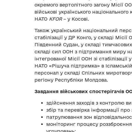
окремого вертолітного загону Місії ООН
військові українського національного
НАТО
KFOR
– у Косові.
Також український національний персо
стабілізації у ДР Конго, у складі Місії
Південний Судан, у складі тимчасових 
складі сил ООН з підтримання миру на 
інтегрованої Місії ООН зі стабілізації 
НАТО «Рішуча підтримка» в Ісламській
персонал у складі Спільних миротвор
регіону Республіки Молдова.
Завдання військових спостерігачів О
здійснення заходів з контролю в
збір та перевірка інформації про
патрулювання зон відповідальності
моніторинг процесу роззброєння, 
угруповань;