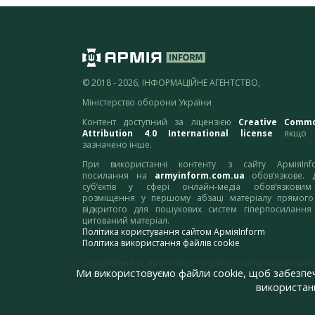
© 2018 - 2026, ІНФОРМАЦІЙНЕ АГЕНТСТВО,
Міністерство оборони України
Контент доступний за ліцензією
Creative Comm
Attribution 4.0 International license
якщо 
зазначено інше.
При використанні контенту з сайту АрміяInf
посилання на
armyinform.com.ua
обов’язкове. 
суб’єктів у сфері онлайн-медіа обов’язкови
розміщення у першому абзаці матеріалу прямого
відкритого для пошукових систем гіперпосилання
цитований матеріал.
Політика користування сайтом АрміяInform
Політика використання файлів cookie
Зауваження та пропозиції по роботі сайту надсилайте
Ми використовуємо файли cookie, щоб забезпе
адресу:
webmaster@armyinform.com.ua
використанн