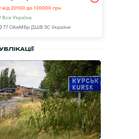
від 20100 до 120000 грн
Вся Україна
77 ОАеМБр ДШВ ЗС України
УБЛІКАЦІЇ