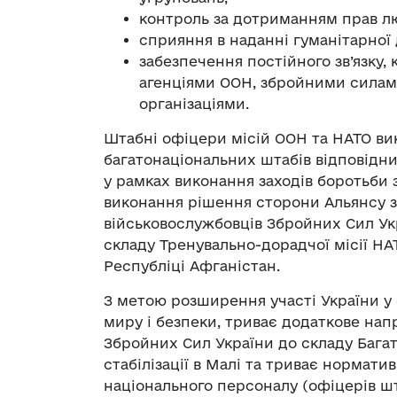
контроль за дотриманням прав л
сприяння в наданні гуманітарної
забезпечення постійного зв’язку,
агенціями ООН, збройними силам
організаціями.
Штабні офіцери місій ООН та НАТО вик
багатонаціональних штабів відповідни
у рамках виконання заходів боротьби
виконання рішення сторони Альянсу 
військовослужбовців Збройних Сил Укр
складу Тренувально-дорадчої місії НА
Республіці Афганістан.
З метою розширення участі України у
миру і безпеки, триває додаткове на
Збройних Сил України до складу Багат
стабілізації в Малі та триває нормат
національного персоналу (офіцерів шта