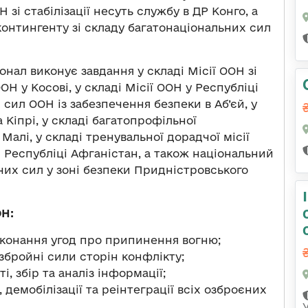
 зі стабілізації несуть службу в ДР Конго, а
 контингенту зі складу багатонаціональних сил
нал виконує завдання у складі Місії ООН зі
 ООН у Косові, у складі Місії ООН у Республіці
сил ООН із забезпечення безпеки в Аб’єй, у
Кіпрі, у складі багатопрофільної
у Малі, у складі тренувальної дорадчої місії
 Республіці Афганістан, а також національний
чих сил у зоні безпеки Придністровського
ОН:
иконання угод про припинення вогню;
 збройні сили сторін конфлікту;
, збір та аналіз інформації;
демобілізації та реінтеграції всіх озброєних