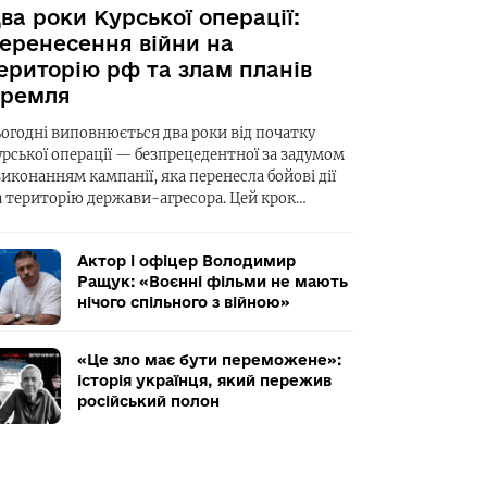
ва роки Курської операції:
еренесення війни на
ериторію рф та злам планів
ремля
ьогодні виповнюється два роки від початку
урської операції — безпрецедентної за задумом
виконанням кампанії, яка перенесла бойові дії
а територію держави-агресора. Цей крок…
Актор і офіцер Володимир
Ращук: «Воєнні фільми не мають
нічого спільного з війною»
«Це зло має бути переможене»:
історія українця, який пережив
російський полон