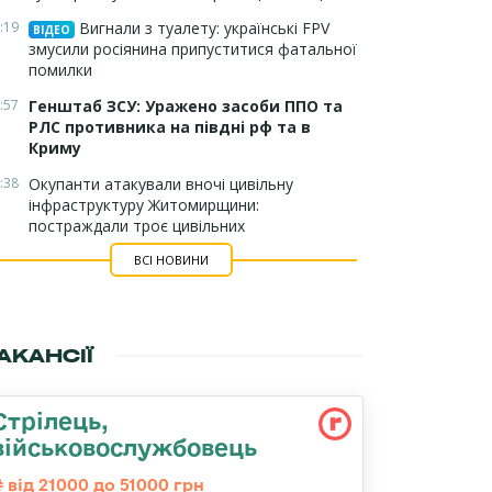
:19
Вигнали з туалету: українські FPV
ВІДЕО
змусили росіянина припуститися фатальної
помилки
:57
Генштаб ЗСУ: Уражено засоби ППО та
РЛС противника на півдні рф та в
Криму
:38
Окупанти атакували вночі цивільну
інфраструктуру Житомирщини:
постраждали троє цивільних
ВСІ НОВИНИ
АКАНСІЇ
Стрілець,
військовослужбовець
від 21000 до 51000 грн