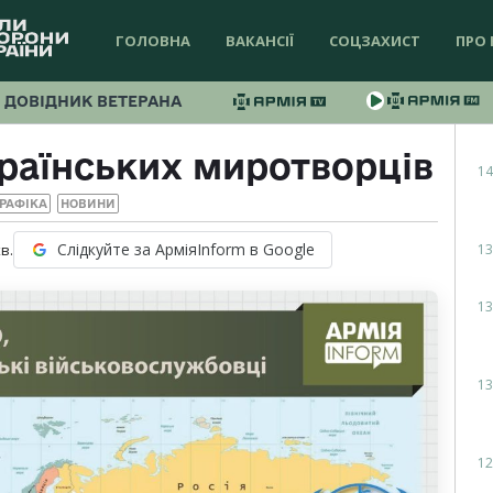
ГОЛОВНА
ВАКАНСІЇ
СОЦЗАХИСТ
ПРО 
ДОВІДНИК ВЕТЕРАНА
країнських миротворців
14
РАФІКА
НОВИНИ
Слідкуйте за АрміяInform в Google
13
в.
13
13
12