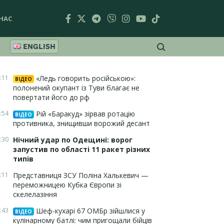
НАС
ENGLISH
:11
«Ледь говорить російською»:
ВІДЕО
полонений окупант із Туви благає не
повертати його до рф
:54
Рій «Баракуд» зірвав ротацію
ВІДЕО
противника, знищивши ворожий десант
:30
Нічний удар по Одещині: ворог
запустив по області 11 ракет різних
типів
:11
Представниця ЗСУ Поліна Халькевич —
переможницею Кубка Європи зі
скелелазіння
:43
Шеф-кухарі 67 ОМБр зійшлися у
ВІДЕО
кулінарному батлі: чим пригощали бійців