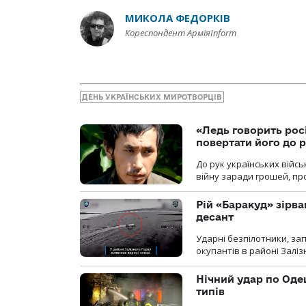
МИКОЛА ФЕДОРКІВ
Кореспондент АрміяInform
ДЕНЬ УКРАЇНСЬКИХ МИРОТВОРЦІВ
«Ледь говорить рос
повертати його до 
До рук українських війсь
війну заради грошей, про
Рій «Баракуд» зірв
десант
Ударні безпілотники, за
окупантів в районі Залі
Нічний удар по Одещ
типів