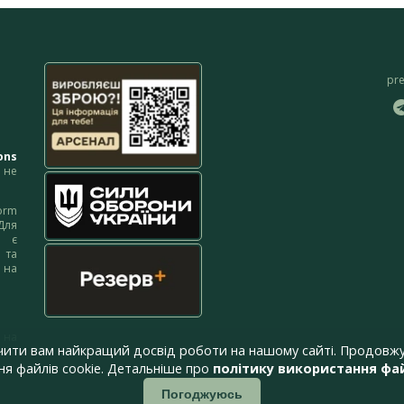
pr
ons
не
orm
Для
м є
 та
 на
 на
чити вам найкращий досвід роботи на нашому сайті. Продовжу
я файлів cookie. Детальніше про
політику використання фай
Погоджуюсь