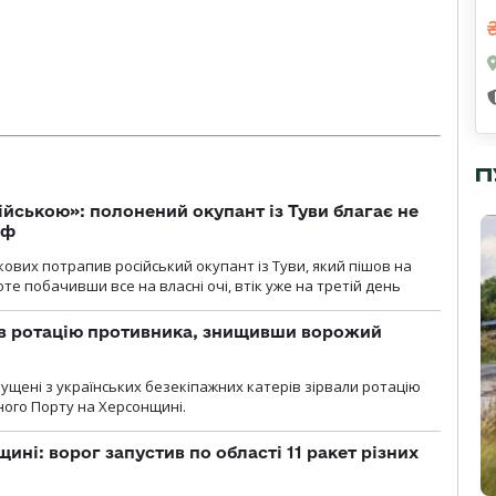
П
ійською»: полонений окупант із Туви благає не
рф
кових потрапив російський окупант із Туви, який пішов на
те побачивши все на власні очі, втік уже на третій день
ав ротацію противника, знищивши ворожий
пущені з українських безекіпажних катерів зірвали ротацію
зного Порту на Херсонщині.
ині: ворог запустив по області 11 ракет різних