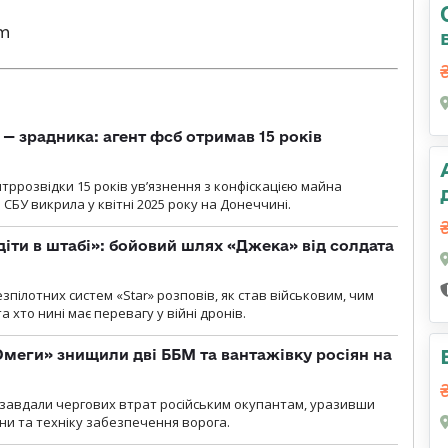
rm
— зрадника: агент фсб отримав 15 років
ррозвідки 15 років увʼязнення з конфіскацією майна
 СБУ викрила у квітні 2025 року на Донеччині.
діти в штабі»: бойовий шлях «Джека» від солдата
пілотних систем «Star» розповів, як став військовим, чим
 хто нині має перевагу у війні дронів.
меги» знищили дві ББМ та вантажівку росіян на
и» завдали чергових втрат російським окупантам, уразивши
и та техніку забезпечення ворога.