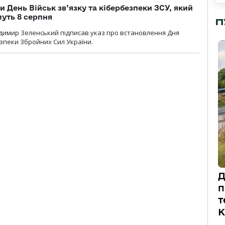
и День Військ зв’язку та кібербезпеки ЗСУ, який
уть 8 серпня
П
димир Зеленський підписав указ про встановлення Дня
езпеки Збройних Сил України.
Д
п
т
К