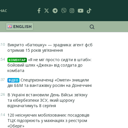
НАС
ENGLISH
:10
Викрито «батюшку» — зрадника: агент фсб
отримав 15 років ув’язнення
:54
«Я не міг просто сидіти в штабі»:
КОМЕНТАР
бойовий шлях «Джека» від солдата до
комбата
:37
Спецпризначенці «Омеги» знищили
ВІДЕО
дві ББМ та вантажівку росіян на Донеччині
:26
В Україні встановили День Військ зв’язку
та кібербезпеки ЗСУ, який щороку
відзначатимуть 8 серпня
:14
120 неіснуючих мобілізованих: посадовців
ТЦК підозрюють у махінаціях з реєстром
«Оберіг»