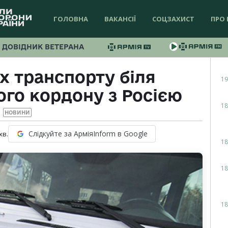
ГОЛОВНА
ВАКАНСІЇ
СОЦЗАХИСТ
ПРО 
ДОВІДНИК ВЕТЕРАНА
х транспорту біля
19
го кордону з Росією
18
НОВИНИ
Слідкуйте за АрміяInform в Google
хв.
18
18
18