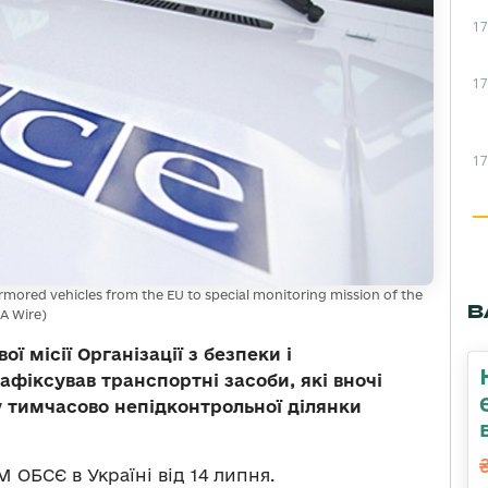
17
17
17
 armored vehicles from the EU to special monitoring mission of the
В
MA Wire)
ї місії Організації з безпеки і
зафіксував транспортні засоби, які вночі
 тимчасово непідконтрольної ділянки
ОБСЄ в Україні від 14 липня.