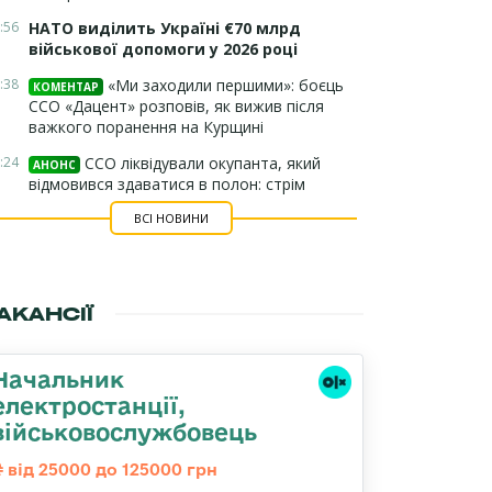
:56
НАТО виділить Україні €70 млрд
військової допомоги у 2026 році
:38
«Ми заходили першими»: боєць
КОМЕНТАР
ССО «Дацент» розповів, як вижив після
важкого поранення на Курщині
:24
ССО ліквідували окупанта, який
АНОНС
відмовився здаватися в полон: стрім
ВСІ НОВИНИ
АКАНСІЇ
Начальник
електpостанції,
військовослужбовець
від 25000 до 125000 грн