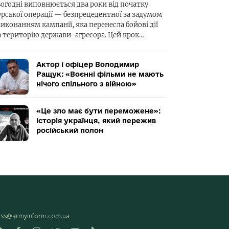
ьогодні виповнюється два роки від початку
урської операції — безпрецедентної за задумом
виконанням кампанії, яка перенесла бойові дії
а територію держави-агресора. Цей крок…
Актор і офіцер Володимир
Ращук: «Воєнні фільми не мають
нічого спільного з війною»
«Це зло має бути переможене»:
історія українця, який пережив
російський полон
ess@armyinform.com.ua