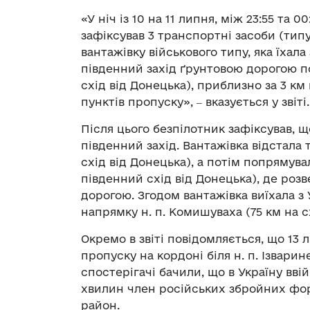
«У ніч із 10 на 11 липня, між 23:55 та 
зафіксував 3 транспортні засоби (тип
вантажівку військового типу, яка їхал
південний захід ґрунтовою дорогою п
схід від Донецька), приблизно за 3 км
пунктів пропуску», ‒ вказується у звіті.
Після цього безпілотник зафіксував, 
південний захід. Вантажівка відстала т
схід від Донецька), а потім попрямувал
південний схід від Донецька), де розв
дорогою. Згодом вантажівка виїхала з 
напрямку н. п. Комишуваха (75 км на с
Окремо в звіті повідомляється, що 13
пропуску на кордоні біля н. п. Ізварин
спостерігачі бачили, що в Україну вві
хвилин член російських збройних фор
район.