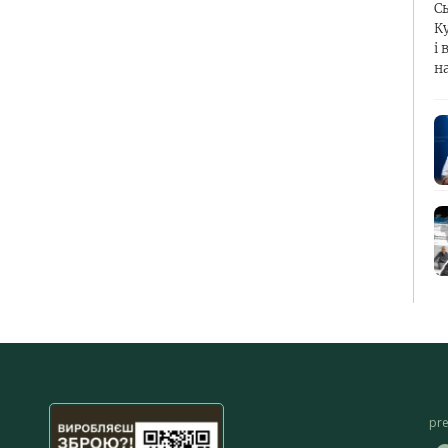
С
К
і 
н
pr