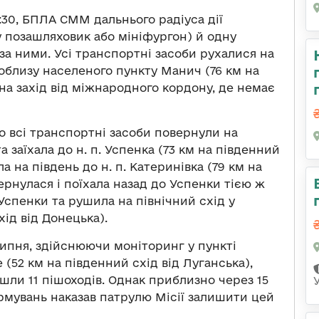
00:30, БПЛА СММ дальнього радіуса дії
у позашляховик або мініфургон) й одну
а за ними. Усі транспортні засоби рухалися на
облизу населеного пункту Манич (76 км на
 на захід від міжнародного кордону, де немає
що всі транспортні засоби повернули на
а заїхала до н. п. Успенка (73 км на південний
а на південь до н. п. Катеринівка (79 км на
ернулася і поїхала назад до Успенки тією ж
Успенки та рушила на північний схід у
хід від Донецька).
 липня, здійснюючи моніторинг у пункті
е (52 км на південний схід від Луганська),
йшли 11 пішоходів. Однак приблизно через 15
мувань наказав патрулю Місії залишити цей