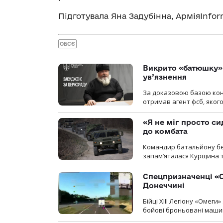
Підготувала Яна Задубінна, АрміяInfo
ОБСЄ
Викрито «батюшку» 
ув’язнення
За доказовою базою конт
отримав агент фсб, якого
«Я не міг просто си
до комбата
Командир батальйону без
запам’яталася Курщина та
Спецпризначенці «О
Донеччині
Бійці ХІІІ Легіону «Омег
бойові броньовані машин