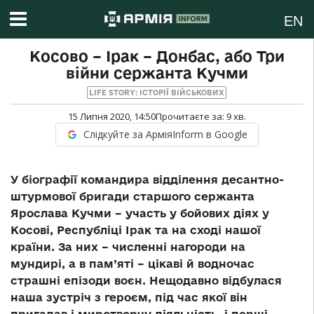
EN
Косово – Ірак – Донбас, або Три
війни сержанта Кучми
LIFE STORY: ІСТОРІЇ ВІЙСЬКОВИХ
15 Липня 2020, 14:50
Прочитаєте за:
9
хв.
Слідкуйте за АрміяInform в Google
У біографії командира відділення десантно-
штурмової бригади старшого сержанта
Ярослава Кучми – участь у бойових діях у
Косові, Республіці Ірак та на сході нашої
країни. За них – численні нагороди на
мундирі, а в пам’яті – цікаві й водночас
страшні епізоди воєн. Нещодавно відбулася
наша зустріч з героєм, під час якої він