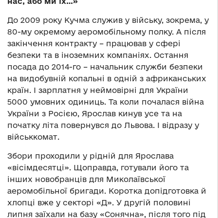
нас, або ми їх…»
До 2009 року Кучма служив у війську, зокрема, у
80-му окремому аеромобільному полку. А після
закінчення контракту – працював у сфері
безпеки та в іноземних компаніях. Остання
посада до 2014-го – начальник служби безпеки
на видобувній копальні в одній з африканських
країн. І зарплатня у неймовірні для України
5000 умовних одиниць. Та коли почалася війна
України з Росією, Ярослав кинув усе та на
початку літа повернувся до Львова. І відразу у
військкомат.
Збори проходили у рідній для Ярослава
«вісімдесятці». Щоправда, готували його та
інших новобранців для Миколаївської
аеромобільної бригади. Коротка допідготовка й
хлопці вже у секторі «Д». У другій половині
липня заїхали на базу «Сонячна», після того під