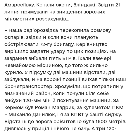
Амвросіївку. Копали окопи, бліндажі. Звідти 21
липня прямували на знищення ворожих
мінометних розрахунків…
– Наша радіорозвідка перехопила розмову
сєпарів, звідки й коли вони планують
обстрілювати 72-гу бригаду. Керівництво
вирішило завдати удару по цих позиціях. На
завдання виїхали п’ять БТРів. Їхали ввечері
незнайомою місциною, до того ж сильно
курило. У підсумку дві машини відстали, дві
заблукали, й на ворожі позиції виїхав тільки наш
бронетранспортер. Зрозуміли, що потрапили у
визначений район, коли почули біля себе
вибухи 120-мм мін й похитування машини. За
кермом був Роман Мавдрик, за кулеметом ПКМ
– Михайло Данилюк, і я за КПВТ у башті сиджу.
Відстань до ворога орієнтовно була 1600 метрів.
Дивлюсь у приціл і нічого не бачу. А три 120-