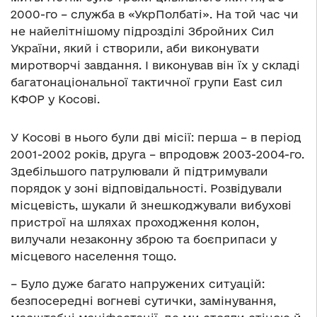
2000-го – служба в «УкрПолбаті». На той час чи
не найелітнішому підрозділі Збройних Сил
України, який і створили, аби виконувати
миротворчі завдання. І виконував він їх у складі
багатонаціональної тактичної групи East сил
КФОР у Косові.
У Косові в нього були дві місії: перша – в період
2001-2002 років, друга – впродовж 2003-2004-го.
Здебільшого патрулювали й підтримували
порядок у зоні відповідальності. Розвідували
місцевість, шукали й знешкоджували вибухові
пристрої на шляхах проходження колон,
вилучали незаконну зброю та боєприпаси у
місцевого населення тощо.
– Було дуже багато напружених ситуацій:
безпосередні вогневі сутички, замінування,