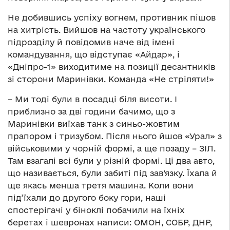
Не добившись успіху вогнем, противник пішов
на хитрість. Вийшов на частоту українського
підрозділу й повідомив наче від імені
командування, що відступає «Айдар», і
«Дніпро-1» виходитиме на позиції десантників
зі сторони Маринівки. Команда «Не стріляти!»
– Ми тоді були в посадці біля висоти. І
приблизно за дві години бачимо, що з
Маринівки виїхав танк з синьо-жовтим
прапором і тризубом. Після нього йшов «Урал» з
військовими у чорній формі, а ще позаду – ЗІЛ.
Там взагалі всі були у різній формі. Ці два авто,
що називається, були забиті під зав’язку. Їхала й
ще якась менша третя машина. Коли вони
під’їхали до другого боку гори, наші
спостерігачі у біноклі побачили на їхніх
беретах і шевронах написи: ОМОН, СОБР, ДНР,