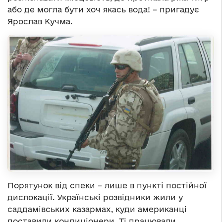
або де могла бути хоч якась вода! – пригадує
Ярослав Кучма.
Порятунок від спеки – лише в пункті постійної
дислокації. Українські розвідники жили у
саддамівських казармах, куди американці
поставили кондиціонери. Ті працювали