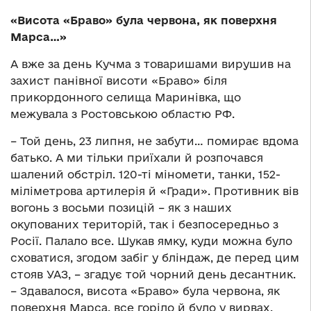
«Висота «Браво» була червона, як поверхня
Марса…»
А вже за день Кучма з товаришами вирушив на
захист панівної висоти «Браво» біля
прикордонного селища Маринівка, що
межувала з Ростовською областю РФ.
– Той день, 23 липня, не забути… помирає вдома
батько. А ми тільки приїхали й розпочався
шалений обстріл. 120-ті міномети, танки, 152-
міліметрова артилерія й «Гради». Противник вів
вогонь з восьми позицій – як з наших
окупованих територій, так і безпосередньо з
Росії. Палало все. Шукав ямку, куди можна було
сховатися, згодом забіг у бліндаж, де перед цим
стояв УАЗ, – згадує той чорний день десантник.
– Здавалося, висота «Браво» була червона, як
поверхня Марса, все горіло й було у вирвах.