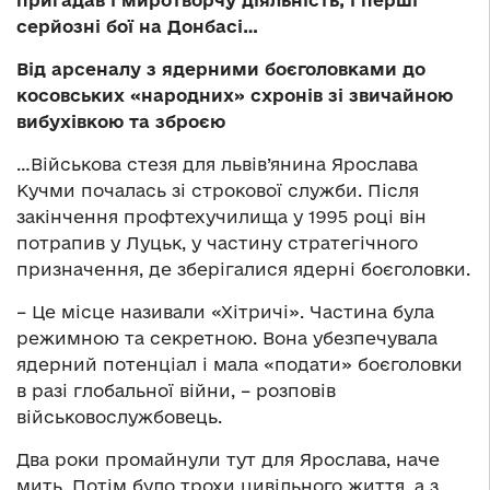
пригадав і миротворчу діяльність, і перші
серйозні бої на Донбасі…
Від арсеналу з ядерними боєголовками до
косовських «народних» схронів зі звичайною
вибухівкою та зброєю
…Військова стезя для львів’янина Ярослава
Кучми почалась зі строкової служби. Після
закінчення профтехучилища у 1995 році він
потрапив у Луцьк, у частину стратегічного
призначення, де зберігалися ядерні боєголовки.
– Це місце називали «Хітричі». Частина була
режимною та секретною. Вона убезпечувала
ядерний потенціал і мала «подати» боєголовки
в разі глобальної війни, – розповів
військовослужбовець.
Два роки промайнули тут для Ярослава, наче
мить. Потім було трохи цивільного життя, а з