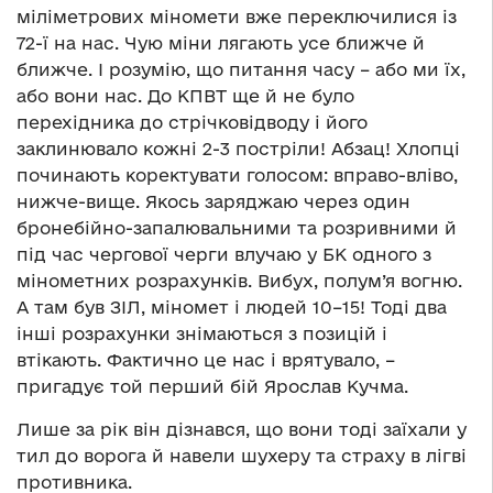
міліметрових міномети вже переключилися із
72-ї на нас. Чую міни лягають усе ближче й
ближче. І розумію, що питання часу – або ми їх,
або вони нас. До КПВТ ще й не було
перехідника до стрічковідводу і його
заклинювало кожні 2-3 постріли! Абзац! Хлопці
починають коректувати голосом: вправо-вліво,
нижче-вище. Якось заряджаю через один
бронебійно-запалювальними та розривними й
під час чергової черги влучаю у БК одного з
мінометних розрахунків. Вибух, полум’я вогню.
А там був ЗІЛ, міномет і людей 10–15! Тоді два
інші розрахунки знімаються з позицій і
втікають. Фактично це нас і врятувало, –
пригадує той перший бій Ярослав Кучма.
Лише за рік він дізнався, що вони тоді заїхали у
тил до ворога й навели шухеру та страху в лігві
противника.