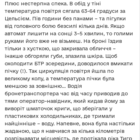
Плюс нестерпна спека. В обід у тіні
температура повітря сягала 63-64 градуси за
Цельсієм. Пів години без панами – та пігулки
від головного болю безсилі кілька днів. Якщо
автомат лишити на сонці 3–5 хвилин, то голими
руками його вже не візьмеш. На броні їздив
тільки з хусткою, що закривала обличчя –
інакше обгоряли губи, злазила шкіра. Щоб
охолодити БТР зсередини, доводилося вмикати
пічку (!). Так циркуляція повітря йшла по
великому колу, а температура пічки була
меншою за зовнішню… Водія
бронетранспортера час від часу приводив до
тями оператор-навідник, який кидав йому за
виворіт шматочок криги, що зберігали у
пластикових холодильниках, де тримали
найцінніше – воду. Напевне, вона була настільки
жаданою, що я навчився за кілька кілометрів
розпізнавати місцевість, де протікала ріка Тигр