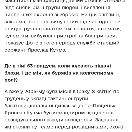
масштабні маніфестації, де ми стояли стіною й
відтісняли різні групи людей, і виявлення
численних схронів зі зброєю. На цій світлині,
зокрема, арсенал, вилучений під час одного з
рейдів: ручні гранатомети, гранати, автомати,
кулемети, вибухові пристрої та боєприпаси, –
показує фото з того періоду служби старший
сержант Ярослав Кучма.
Де в тіні 63 градуси, коли кусають піщані
блохи, і де мін, як буряків на колгоспному
полі?
А вже у 2005-му була місія в Іраку. З квітня по
грудень у складі тактичної групи
багатонаціональної дивізії «Центр-Південь»
Ярослав Кучма був командиром відділення
розвідувального взводу розвідроти. Завдання,
які стояли тут саме перед розвідниками, схожі