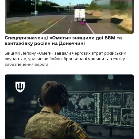
Спецпризначенці «Омеги» знищили дві ББМ та
вантажівку росіян на Донеччині
Бійці ХІІІ Легіону «Омеги» завдали чергових втрат російським
окупантам, уразивши бойові броньовані машини та техніку
забезпечення ворога.