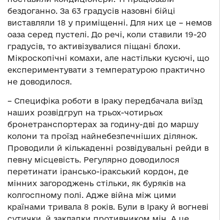
бездоганно. За 63 градусів назовні бійці
виставляли 18 у приміщенні. Для них це – немов
оаза серед пустелі. До речі, коли ставили 19-20
градусів, то активізувалися піщані блохи.
Мікроскопічні комахи, але настільки кусючі, що
експериментувати з температурою практично
не доводилося.
– Специфіка роботи в Іраку передбачала виїзд
наших розвідгруп на трьох-чотирьох
бронетранспортерах за годину-дві до маршу
колони та проїзд найнебезпечніших ділянок.
Проводили й кількаденні розвідувальні рейди в
певну місцевість. Регулярно доводилося
перетинати ірансько-іракський кордон, де
мінних загороджень стільки, як буряків на
колгоспному полі. Адже війна між цими
країнами тривала 8 років. Були в Іраку й вогневі
сутички, й закладки противником мін. А це