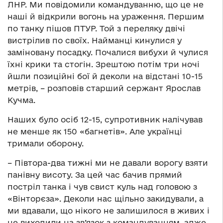
ЛНР. Ми повідомили командуванню, що це не
наші й відкрили вогонь на ураження. Першим
по танку пішов ПТУР. Той з переляку двічі
вистрілив по своїх. Найманці кинулися у
заміновану посадку. Почалися вибухи й чулися
їхні крики та стогін. Зрештою потім три ночі
йшли позиційні бої й деколи на відстані 10-15
метрів, – розповів старший сержант Ярослав
Кучма.
Наших було осіб 12-15, супротивник налічував
не менше як 150 «багнетів». Але українці
тримали оборону.
– Півтора-два тижні ми не давали ворогу взяти
панівну висоту. За цей час бачив прямий
постріл танка і чув свист куль над головою з
«Вінторєза». Деколи нас щільно закидували, а
ми вдавали, що нікого не залишилося в живих і
не виходили на зв’язок з командуванням, адже