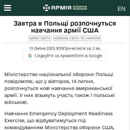
EN
Завтра в Польщі розпочнуться
навчання армії США
АРМІЇ СВІТУ
НОВИНИ СВІТУ ТА УКРАЇНИ
13 Липня 2020, 8:50
Прочитаєте за:
2
хв.
Слідкуйте за АрміяInform в Google
Міністерство національної оборони Польщі
повідомляє, що у вівторок, 14 липня,
розпочнуться нові навчання американської
армії. У них візьмуть участь також і польські
військові.
Навчання Emergency Deployment Readiness
Exercise, що відбуватимуться під
командуванням Міністерства оборони США,