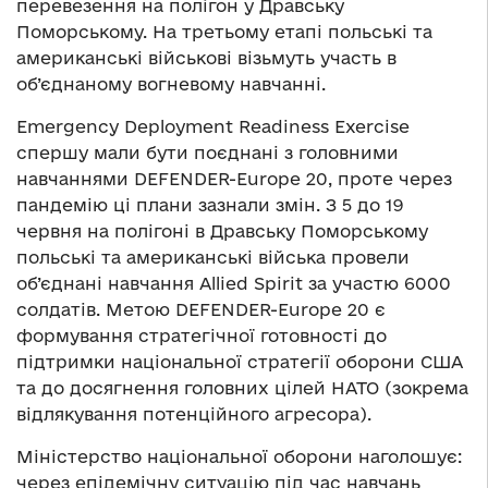
перевезення на полігон у Дравську
Поморському. На третьому етапі польські та
американські військові візьмуть участь в
об’єднаному вогневому навчанні.
Emergency Deployment Readiness Exercise
спершу мали бути поєднані з головними
навчаннями DEFENDER-Europe 20, проте через
пандемію ці плани зазнали змін. З 5 до 19
червня на полігоні в Дравську Поморському
польські та американські війська провели
об’єднані навчання Allied Spirit за участю 6000
солдатів. Метою DEFENDER-Europe 20 є
формування стратегічної готовності до
підтримки національної стратегії оборони США
та до досягнення головних цілей НАТО (зокрема
відлякування потенційного агресора).
Міністерство національної оборони наголошує:
через епідемічну ситуацію під час навчань