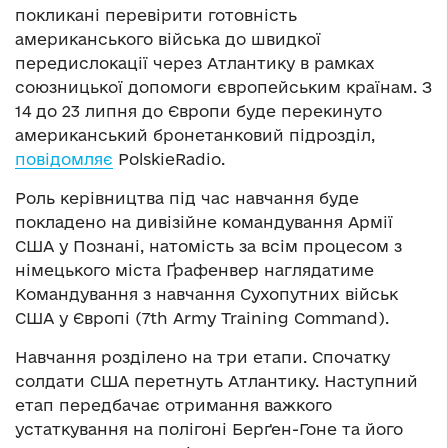
покликані перевірити готовність
американського війська до швидкої
передислокації через Атлантику в рамках
союзницької допомоги європейським країнам. З
14 до 23 липня до Європи буде перекинуто
американський бронетанковий підрозділ,
повідомляє
РolskieRadio.
Роль керівництва під час навчання буде
покладено на дивізійне командування Армії
США у Познані, натомість за всім процесом з
німецького міста Ґрафенвер наглядатиме
Командування з навчання Сухопутних військ
США у Європі (7th Army Training Command).
Навчання розділено на три етапи. Спочатку
солдати США перетнуть Атлантику. Наступний
етап передбачає отримання важкого
устаткування на полігоні Берґен-Гоне та його