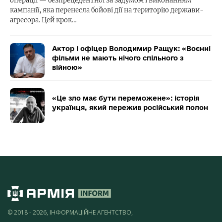
операції — безпрецедентної за задумом і виконанням
кампанії, яка перенесла бойові дії на територію держави-
агресора. Цей крок…
Актор і офіцер Володимир Ращук: «Воєнні
фільми не мають нічого спільного з
війною»
«Це зло має бути переможене»: історія
українця, який пережив російський полон
© 2018 - 2026, ІНФОРМАЦІЙНЕ АГЕНТСТВО,