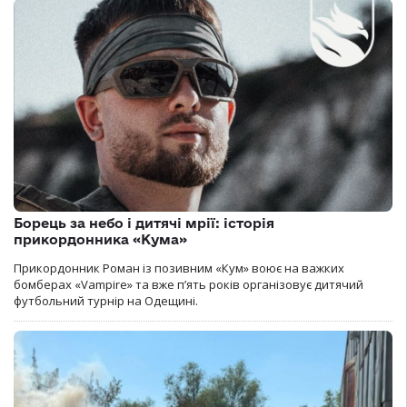
Борець за небо і дитячі мрії: історія
прикордонника «Кума»
Прикордонник Роман із позивним «Кум» воює на важких
бомберах «Vampire» та вже п’ять років організовує дитячий
футбольний турнір на Одещині.