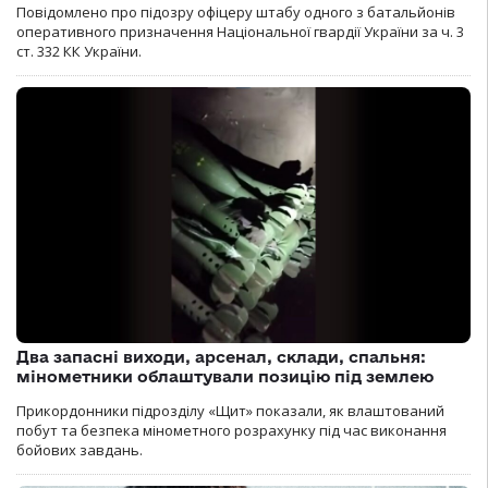
Повідомлено про підозру офіцеру штабу одного з батальйонів
оперативного призначення Національної гвардії України за ч. 3
ст. 332 КК України.
Два запасні виходи, арсенал, склади, спальня:
мінометники облаштували позицію під землею
Прикордонники підрозділу «Щит» показали, як влаштований
побут та безпека мінометного розрахунку під час виконання
бойових завдань.