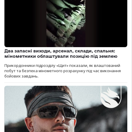
Два запасні виходи, арсенал, склади, спальня:
мінометники облаштували позицію під землею
Прикордонники підрозділу «Щит» показали, як влаштований
побут та безпека мінометного розрахунку під час виконання
бойових завдань.