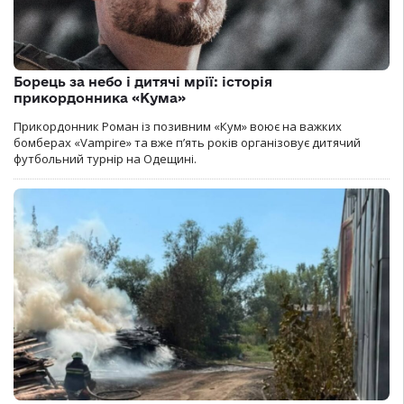
Борець за небо і дитячі мрії: історія
прикордонника «Кума»
Прикордонник Роман із позивним «Кум» воює на важких
бомберах «Vampire» та вже п’ять років організовує дитячий
футбольний турнір на Одещині.