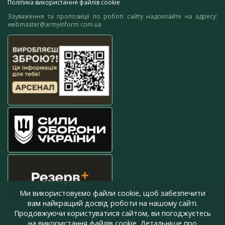
Політика використання файлів cookie
Зауваження та пропозиції по роботі сайту надсилайте на адресу:
webmaster@armyinform.com.ua
Ми використовуємо файли cookie, щоб забезпечити
вам найкращий досвід роботи на нашому сайті.
Продовжуючи користуватися сайтом, ви погоджуєтесь
press@armyinform.com.ua
на використання файлів cookie. Детальніше про