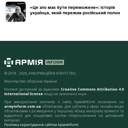
«Це зло має бути переможене»: історія
українця, який пережив російський полон
© 2018 - 2026, ІНФОРМАЦІЙНЕ АГЕНТСТВО,
Міністерство оборони України
Контент доступний за ліцензією
Creative Commons Attribution 4.0
International license
якщо не зазначено інше.
При використанні контенту з сайту АрміяInform посилання на
armyinform.com.ua
обов’язкове. Для суб’єктів у сфері онлайн-медіа
обов’язковим є розміщення у першому абзаці матеріалу прямого та
відкритого для пошукових систем гіперпосилання на цитований
матеріал.
Політика користування сайтом АрміяInform