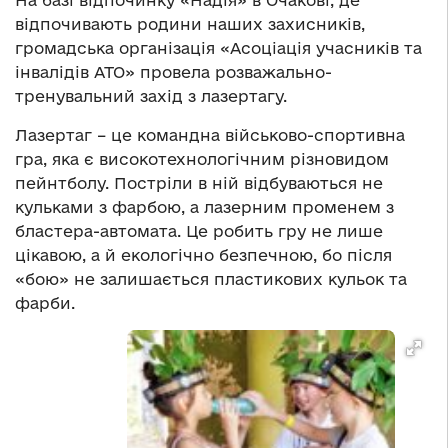
На базі відпочинку «Надія» в Очакові, де
відпочивають родини наших захисників,
громадська організація «Асоціація учасників та
інвалідів АТО» провела розважально-
тренувальний захід з лазертагу.
Лазертаг – це командна військово-спортивна
гра, яка є високотехнологічним різновидом
пейнтболу. Постріли в ній відбуваються не
кульками з фарбою, а лазерним променем з
бластера-автомата. Це робить гру не лише
цікавою, а й екологічно безпечною, бо після
«бою» не залишається пластикових кульок та
фарби.