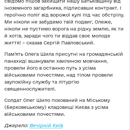
свідомо пішов захищати нашу Батьківщину від
іноземного загарбника, підписавши контракт. І
героїчно поліг від ворожої кулі під час обстрілу.
Ми ніколи не забудемо твій подвиг, Олеже,
ніколи не пустимо ворога на рідну землю, як ти
й хотів, заради чого ти віддав своє молоде
життя! – сказав Сергій Павловський.
Пам’ять Олега Шила присутні на громадянській
панахиді вшанували хвилиною мовчання,
провели його в останню путь з усіма
військовими почестями, над тілом провели
заупокійну службу та літургію
священнослужителі.
Солдат Олег Шило похований на Міському
(Берковецькому) кладовищі Києва з усіма
військовими почестями.
Джерело:
Вечірній Київ