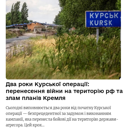
Два роки Курської операції:
перенесення війни на територію рф та
злам планів Кремля
Сьогодні виповнюється два роки від початку Курської
операції — безпрецедентної за задумом і виконанням
кампанії, яка перенесла бойові дії на територію держави-
агресора. Цей крок…