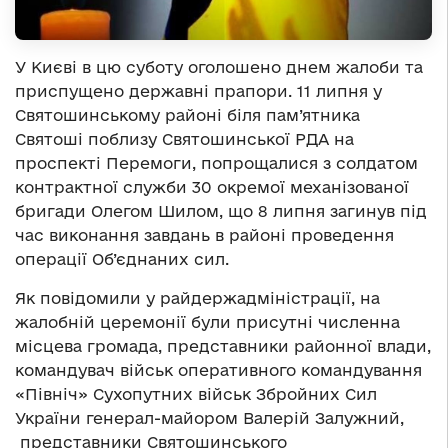
У Києві в цю суботу оголошено днем жалоби та
приспущено державні прапори. 11 липня у
Святошинському районі біля пам’ятника
Святоші поблизу Святошинської РДА на
проспекті Перемоги, попрощалися з солдатом
контрактної служби 30 окремої механізованої
бригади Олегом Шилом, що 8 липня загинув під
час виконання завдань в районі проведення
операції Об’єднаних сил.
Як повідомили у райдержадміністрації, на
жалобній церемонії були присутні численна
місцева громада, представники районної влади,
командувач військ оперативного командування
«Північ» Сухопутних військ Збройних Сил
України генерал-майором Валерій Залужний,
представники Святошинського