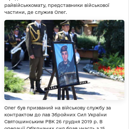
райвійськкомату, представники військової
частини, де служив Олег.
Олег був призваний на військову службу за
контрактом до лав Збройних Сил України
Святошинським РВК 26 грудня 2019 р. В
операції Об’єднаних сил брав участь з 15