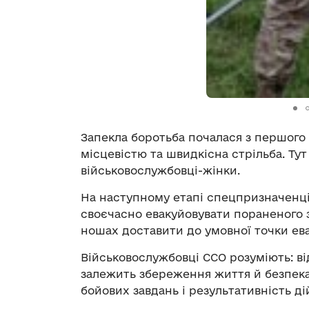
Запекла боротьба почалася з першого
місцевістю та швидкісна стрільба. Тут
військовослужбовці-жінки.
На наступному етапі спецпризначенц
своєчасно евакуйовувати пораненого з
ношах доставити до умовної точки ева
Військовослужбовці ССО розуміють: від
залежить збереження життя й безпек
бойових завдань і результативність ді