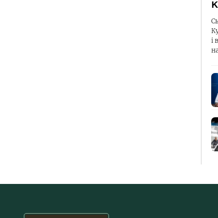
К
С
К
і 
н