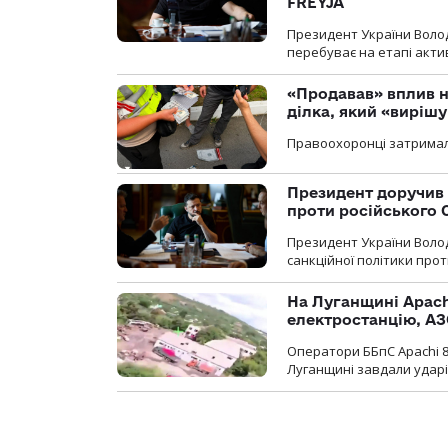
FREYJA
Президент України Воло
перебуває на етапі актив
«Продавав» вплив н
ділка, який «виріш
Правоохоронці затримал
Президент доручив 
проти російського
Президент України Воло
санкційної політики проти
На Луганщині Apach
електростанцію, АЗ
Оператори ББпС Apachi 8
Луганщині завдали ударів