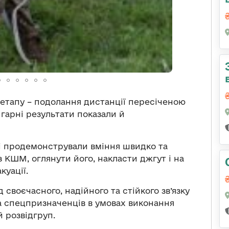
 етапу – подолання дистанції пересіченою
 гарні результати показали й
і продемонстрували вміння швидко та
 КШМ, оглянути його, накласти джгут і на
куації.
 своєчасного, надійного та стійкого зв’язку
а спецпризначенців в умовах виконання
й розвідгруп.