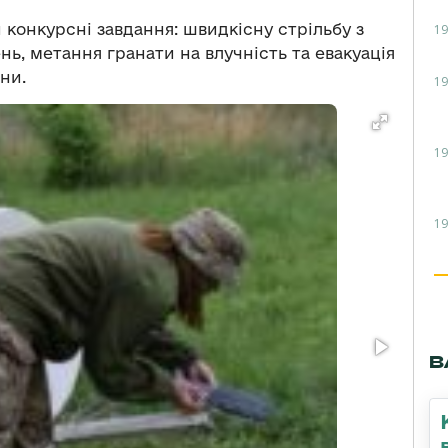
конкурсні завдання: швидкісну стрільбу з
19
нь, метання гранати на влучність та евакуація
ни.
19
19
19
В