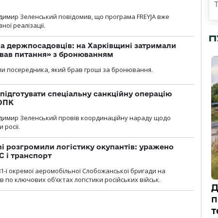
димир Зеленський повідомив, що програма FREYJA вже
ної реалізації.
П
а держпосадовців: на Харківщині затримали
ував питання» з бронюванням
и посередника, який брав гроші за бронювання.
підготувати спеціальну санкційну операцію
 ОПК
димир Зеленський провів координаційну нараду щодо
 росії.
i розгромили логістику окупантів: уражено
С і транспорт
1-ї окремої аеромобільної Слобожанської бригади на
 по ключових об’єктах логістики російських військ.
Д
п
т