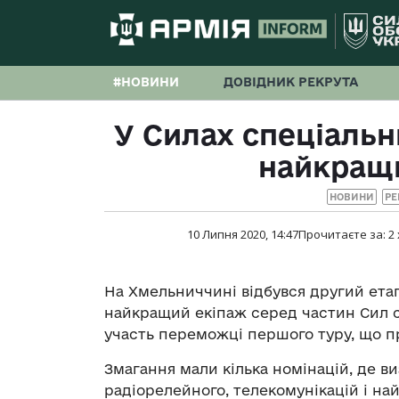
#НОВИНИ
ДОВІДНИК РЕКРУТА
У Силах спеціальн
найкращи
НОВИНИ
РЕ
10 Липня 2020, 14:47
Прочитаєте за:
2
На Хмельниччині відбувся другий етап
найкращий екіпаж серед частин Сил с
участь переможці першого туру, що п
Змагання мали кілька номінацій, де ви
радіорелейного, телекомунікацій і на