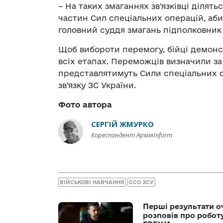
– На таких змаганнях зв’язківці ділят
частин Сил спеціальних операцій, аби
головний суддя змагань підполковник
Щоб вибороти перемогу, бійці демонс
всіх етапах. Переможців визначили за
представлятимуть Сили спеціальних о
зв’язку ЗС України.
Фото автора
СЕРГІЙ ЖМУРКО
Кореспондент АрміяInform
ВІЙСЬКОВІ НАВЧАННЯ
ССО ЗСУ
Перші результати о
розповів про робот