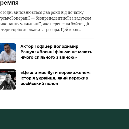
ремля
ьогодні виповнюється два роки від початку
урської операції — безпрецедентної за задумом
виконанням кампанії, яка перенесла бойові дії
а територію держави-агресора. Цей крок…
Актор і офіцер Володимир
Ращук: «Воєнні фільми не мають
нічого спільного з війною»
«Це зло має бути переможене»:
історія українця, який пережив
російський полон