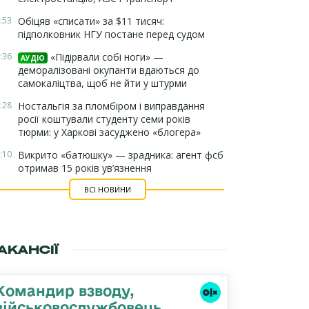
:53
Обіцяв «списати» за $11 тисяч:
підполковник НГУ постане перед судом
:36
«Підірвали собі ноги» —
АУДІО
деморалізовані окупанти вдаються до
самокаліцтва, щоб не йти у штурми
:28
Ностальгія за пломбіром і виправдання
росії коштували студенту семи років
тюрми: у Харкові засуджено «блогера»
:10
Викрито «батюшку» — зрадника: агент фсб
отримав 15 років ув’язнення
ВСІ НОВИНИ
АКАНСІЇ
Командир взводу,
військовослужбовець