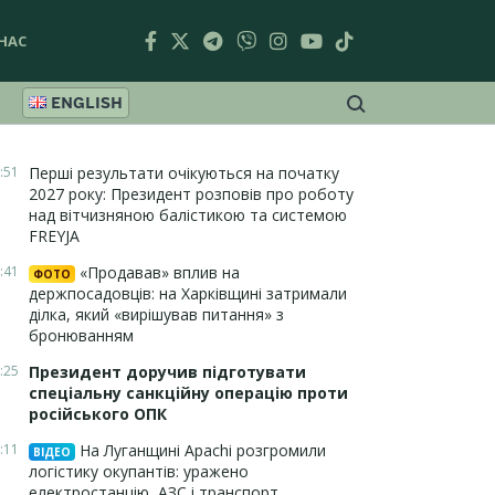
НАС
ENGLISH
:51
Перші результати очікуються на початку
2027 року: Президент розповів про роботу
над вітчизняною балістикою та системою
FREYJA
:41
«Продавав» вплив на
ФОТО
держпосадовців: на Харківщині затримали
ділка, який «вирішував питання» з
бронюванням
:25
Президент доручив підготувати
спеціальну санкційну операцію проти
російського ОПК
:11
На Луганщині Apachi розгромили
ВІДЕО
логістику окупантів: уражено
електростанцію, АЗС і транспорт