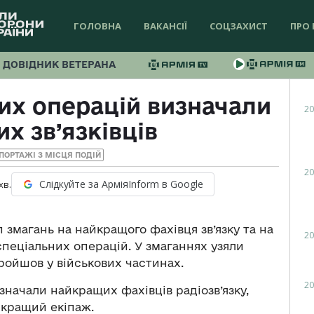
ГОЛОВНА
ВАКАНСІЇ
СОЦЗАХИСТ
ПРО 
ДОВІДНИК ВЕТЕРАНА
их операцій визначали
20
х зв’язківців
ПОРТАЖІ З МІСЦЯ ПОДІЙ
20
Слідкуйте за АрміяInform в Google
хв.
 змагань на найкращого фахівця зв’язку та на
20
пеціальних операцій. У змаганнях узяли
ройшов у військових частинах.
20
значали найкращих фахівців радіозв’язку,
йкращий екіпаж.