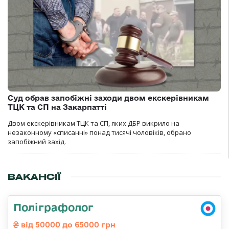
Суд обрав запобіжні заходи двом екскерівникам
ТЦК та СП на Закарпатті
Двом екскерівникам ТЦК та СП, яких ДБР викрило на
незаконному «списанні» понад тисячі чоловіків, обрано
запобіжний захід.
ВАКАНСІЇ
Поліграфолог
від 50000 до 65000 грн