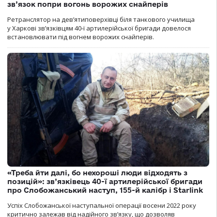
зв’язок попри вогонь ворожих снайперів
Ретранслятор на дев’ятиповерхівці біля танкового училища
у Харкові зв’язківцям 40-ї артилерійської бригади довелося
встановлювати під вогнем ворожих снайперів.
«Треба йти далі, бо нехороші люди відходять з
позицій»: зв’язківець 40-ї артилерійської бригади
про Слобожанський наступ, 155-й калібр і Starlink
Успіх Слобожанської наступальної операції восени 2022 року
критично залежав від надійного зв’язку, що дозволяв