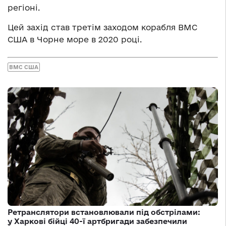
регіоні.
Цей захід став третім заходом корабля ВМС
США в Чорне море в 2020 році.
ВМС США
Ретранслятори встановлювали під обстрілами:
у Харкові бійці 40-ї артбригади забезпечили