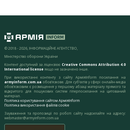
© 2018 - 2026, ІНФОРМАЦІЙНЕ АГЕНТСТВО,
Міністерство оборони України
Контент доступний за ліцензією
Creative Commons Attribution 4.0
International license
якщо не зазначено інше.
При використанні контенту з сайту АрміяInform посилання на
armyinform.com.ua
обов’язкове. Для суб’єктів у сфері онлайн-медіа
обов’язковим є розміщення у першому абзаці матеріалу прямого та
відкритого для пошукових систем гіперпосилання на цитований
матеріал.
Політика користування сайтом АрміяInform
Політика використання файлів cookie
Зауваження та пропозиції по роботі сайту надсилайте на адресу:
webmaster@armyinform.com.ua