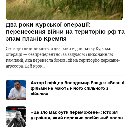
Два роки Курської операції:
перенесення війни на територію рф та
злам планів Кремля
Сьогодні виповнюється два роки від початку Курської
операції — безпрецедентної за задумом і виконанням
кампанії, яка перенесла бойові дії на територію держави-
агресора. Цей крок…
Актор і офіцер Володимир Ращук: «Воєнні
фільми не мають нічого спільного з
війною»
«Це зло має бути переможене»: історія
українця, який пережив російський полон