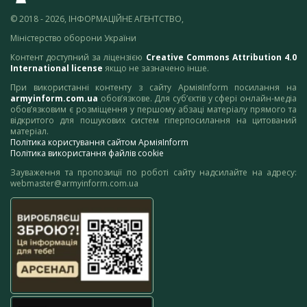
© 2018 - 2026, ІНФОРМАЦІЙНЕ АГЕНТСТВО,
Міністерство оборони України
Контент доступний за ліцензією
Creative Commons Attribution 4.0
International license
якщо не зазначено інше.
При використанні контенту з сайту АрміяInform посилання на
armyinform.com.ua
обов’язкове. Для суб’єктів у сфері онлайн-медіа
обов’язковим є розміщення у першому абзаці матеріалу прямого та
відкритого для пошукових систем гіперпосилання на цитований
матеріал.
Політика користування сайтом АрміяInform
Політика використання файлів cookie
Зауваження та пропозиції по роботі сайту надсилайте на адресу:
webmaster@armyinform.com.ua