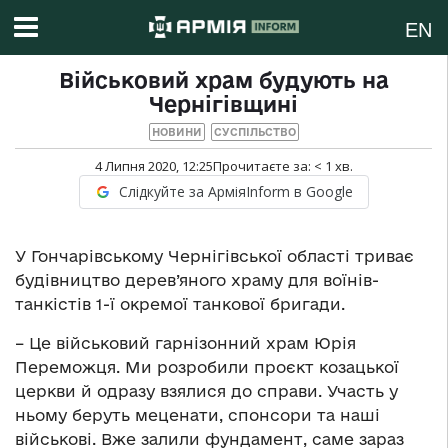
EN
Військовий храм будують на
Чернігівщині
НОВИНИ
СУСПІЛЬСТВО
4 Липня 2020, 12:25
Прочитаєте за:
< 1
хв.
Слідкуйте за АрміяInform в Google
У Гончарівському Чернігівської області триває
будівництво дерев’яного храму для воїнів-
танкістів 1-ї окремої танкової бригади.
– Це військовий гарнізонний храм Юрія
Переможця. Ми розробили проєкт козацької
церкви й одразу взялися до справи. Участь у
ньому беруть меценати, спонсори та наші
військові. Вже залили фундамент, саме зараз