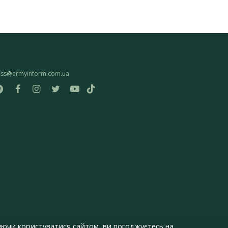
ess@armyinform.com.ua
ючи користуватися сайтом, ви погоджуєтесь на