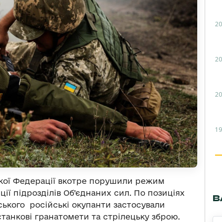
20
20
20
19
ької Федерації вкотре порушили режим
ії підрозділів Об’єднаних сил. По позиціях
В
ського російські окупанти застосували
станкові гранатомети та стрілецьку зброю.