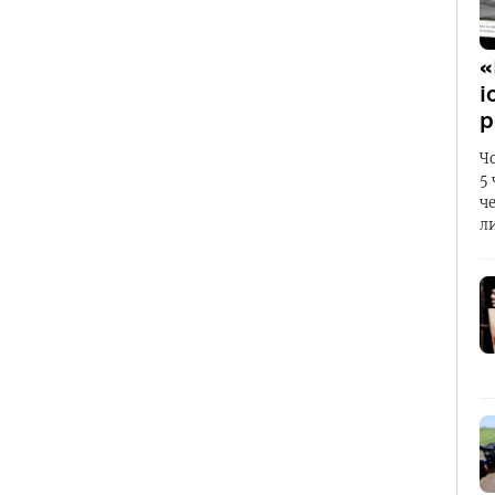
«
і
р
Ч
5
ч
л