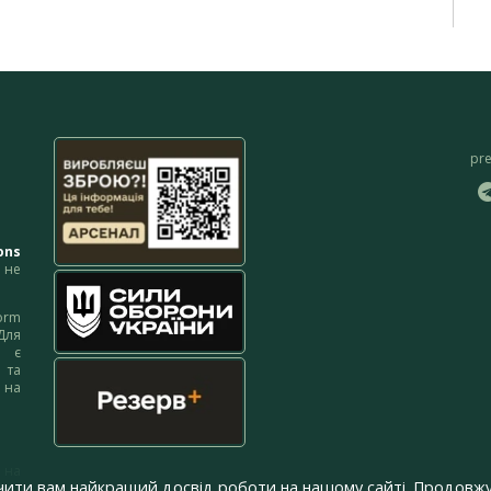
pr
ons
не
orm
Для
м є
 та
 на
 на
чити вам найкращий досвід роботи на нашому сайті. Продовжу