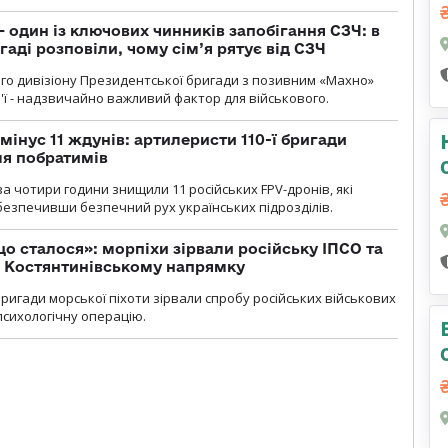
 один із ключових чинників запобігання СЗЧ: в
аді розповіли, чому сім’я рятує від СЗЧ
го дивізіону Президентської бригади з позивним «Махно»
м'ї - надзвичайно важливий фактор для військового.
мінус 11 ждунів: артилеристи 110-ї бригади
ля побратимів
а чотири години знищили 11 російських FPV-дронів, які
абезпечивши безпечний рух українських підрозділів.
що сталося»: морпіхи зірвали російську ІПСО та
а Костянтинівському напрямку
бригади морської піхоти зірвали спробу російських військових
сихологічну операцію.