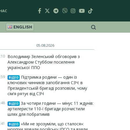
НАС
ENGLISH
05.08.2026
:10
Володимир Зеленський обговорив з
Александром Стуббом посилення
української ППО
:59
Підтримка родини — один із
ВІДЕО
ключових чинників запобігання СЗЧ: в
Президентській бригаді розповіли, чому
сім’я рятує від СЗЧ
:48
За чотири години — мінус 11 ждунів:
ВІДЕО
артилеристи 110-ї бригади розчистили
шлях для побратимів
:41
«Ми не зрозуміли, що сталося»:
ВІДЕО
морпіхи зірвали російську ІПСО та взяли