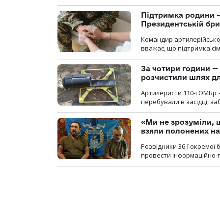
Підтримка родини —
Президентській бриг
Командир артилерійсько
вважає, що підтримка сі
За чотири години — 
розчистили шлях д
Артилеристи 110-ї ОМБр з
перебували в засідці, з
«Ми не зрозуміли, 
взяли полонених н
Розвідники 36-ї окремої 
провести інформаційно-п