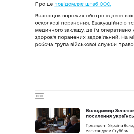
Про це
повідомляє штаб ООС.
Внаслідок ворожих обстрілів двоє ві
осколкові поранення. Евакуаційною те
медичного закладу, де їм оперативно
здоров’я поранених задовільний. На м
робоча група військової служби право
ООС
Володимир Зеленсь
посилення українс
Президент України Воло
Александром Стуббом.