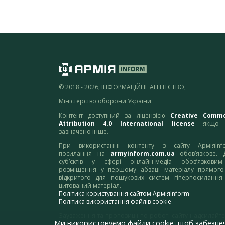
© 2018 - 2026, ІНФОРМАЦІЙНЕ АГЕНТСТВО,
Міністерство оборони України
Контент доступний за ліцензією
Creative Comm
Attribution 4.0 International license
якщо 
зазначено інше.
При використанні контенту з сайту АрміяInf
посилання на
armyinform.com.ua
обов’язкове. 
суб’єктів у сфері онлайн-медіа обов’язкови
розміщення у першому абзаці матеріалу прямого
відкритого для пошукових систем гіперпосилання
цитований матеріал.
Політика користування сайтом АрміяInform
Політика використання файлів cookie
Зауваження та пропозиції по роботі сайту надсилайте
Ми використовуємо файли cookie, щоб забезпе
адресу:
webmaster@armyinform.com.ua