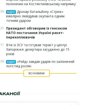
полонених на Костянтинівському напрямку
:30
Дронар батальйону «Стриж»
ВІДЕО
ювелірно ліквідував окупанта одним
точним ударом
:21
Президент обговорив із генсеком
НАТО постачання Україні ракет-
перехоплювачів
:11
Втік із ЗСУ та готував теракт у центрі
Запоріжжя: дезертира засуджено до 15
років
:58
«Рейд» завдав ударів по залізничній
ВІДЕО
логістиці росіян
ВСІ НОВИНИ
АКАНСІЇ