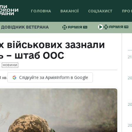
ГОЛОВНА
ВАКАНСІЇ
СОЦЗАХИСТ
ПРО 
ДОВІДНИК ВЕТЕРАНА
х військових зазнали
ь – штаб ООС
21
НОВИНИ
Слідкуйте за АрміяInform в Google
1
хв.
20
20
20