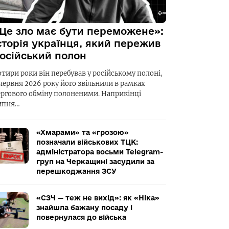
Це зло має бути переможене»:
сторія українця, який пережив
осійський полон
отири роки він перебував у російському полоні,
 червня 2026 року його звільнили в рамках
ергового обміну полоненими. Наприкінці
ипня…
«Хмарами» та «грозою»
позначали військових ТЦК:
адміністратора восьми Telegram-
груп на Черкащині засудили за
перешкоджання ЗСУ
«СЗЧ — теж не вихід»: як «Ніка»
знайшла бажану посаду і
повернулася до війська